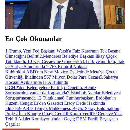
En Çok Okunanlar
1
.
Trump, Yeni Fed Başkanı Warsh'a Faiz Kararının Tek Başına
Olmadığını Belirtti
2
.
Menderes Belediye Başkanı İlkay Çiçek
Tutuklandı: 10 Kişi Cezaevine Gönderildi
3
.
Türkiye'nin İran, Irak
ve Suriye Sınırlarında 2.763 Kontrol Noktası
Kaldırıldı
4
.
ABD'nin New Mexico Eyaletinde Meta'ya Çocuk
Güvenliği İhlalinden 567 Milyon Dolar Para Cezası
5
.
Sakarya
Kocaali Açıklarında İHA Bulundu
6
.
CHP'den Belediyelere Parti İçi Denetim: Henüz
Soruşturulmayanlar da Kapsamda
7
.
İstanbul: Avcılar Belediyesi
Soruşturmasında 12 Tutuklama
8
.
Cumhurbaşkanı Erdoğan'ın
Kuzeni Cengiz Er'den Gazeteci Ersoy Dede Hakkında
İddialar
9
.
ABD Temyiz Mahkemesi, Beyaz Saray Balo Salonu
Projesi İçin Kongre Onayı Gerekli Kararı Verdi
10
.
Çerçeve Yasa
Teklifi Adalet Komisyonu'ndan Geçti; DEM Partili Beştaş'tan
Çağrılar