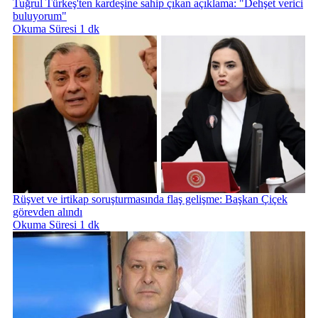
Tuğrul Türkeş'ten kardeşine sahip çıkan açıklama: "Dehşet verici
buluyorum"
Okuma Süresi 1 dk
Rüşvet ve irtikap soruşturmasında flaş gelişme: Başkan Çiçek
görevden alındı
Okuma Süresi 1 dk