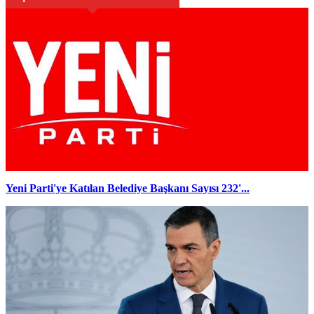
Yeni Parti'ye Katılan Belediye Başkanı Sayısı 232'...