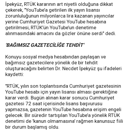
İpekyüz, RTÜK kararının art niyetli olduğuna dikkat
çekerek, "YouTube’a getirilen ilk yayın lisansı
zorunluluğunun milyonlarca lira kazanan yayıncılar
yerine Cumhuriyet Gazetesi YouTube hesabına
getirilmesi, RTÜK’ün YouTube’un denetime
alınmasındaki amacını da gözler önüne serdi" dedi.
'BAĞIMSIZ GAZETECİLİĞE TEHDİT'
Konuyu sosyal medya hesabından paylaşan ve
bağımsız gazetecilere yönelik de bir tehdit
oluşturacağını belirten Dr. Necdet İpekyüz şu ifadeleri
kaydetti:
"RTÜK, yılın son toplantısında Cumhuriyet gazetesinin
YouTube hesabı için yayın lisansı alması gerektiğine
karar verdi. Bugün alınan karar sonucu Cumhuriyet
gazetesi 72 saat içerisinde lisans başvurusu
yapmazsa, gazetenin YouTube hesabına erişim engeli
gelecek. Bir süredir tartışılan YouTube’a yönelik RTÜK
denetimi de 'kanun olmamasına' rağmen kanunsuz fiili
bir durum başlamış oldu.