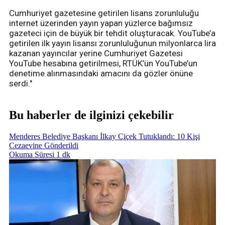
Cumhuriyet gazetesine getirilen lisans zorunluluğu
internet üzerinden yayın yapan yüzlerce bağımsız
gazeteci için de büyük bir tehdit oluşturacak. YouTube’a
getirilen ilk yayın lisansı zorunluluğunun milyonlarca lira
kazanan yayıncılar yerine Cumhuriyet Gazetesi
YouTube hesabına getirilmesi, RTÜK’ün YouTube’un
denetime alınmasındaki amacını da gözler önüne
serdi."
Bu haberler de ilginizi çekebilir
Menderes Belediye Başkanı İlkay Çiçek Tutuklandı: 10 Kişi
Cezaevine Gönderildi
Okuma Süresi 1 dk