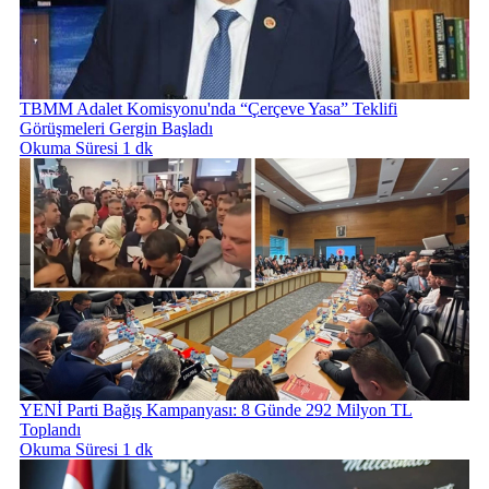
TBMM Adalet Komisyonu'nda “Çerçeve Yasa” Teklifi
Görüşmeleri Gergin Başladı
Okuma Süresi 1 dk
YENİ Parti Bağış Kampanyası: 8 Günde 292 Milyon TL
Toplandı
Okuma Süresi 1 dk