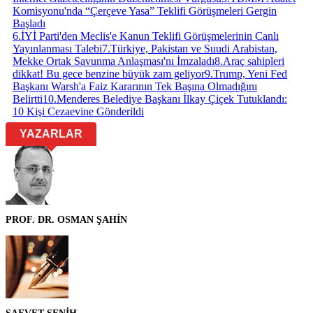
Komisyonu'nda “Çerçeve Yasa” Teklifi Görüşmeleri Gergin
Başladı
6
.
İYİ Parti'den Meclis'e Kanun Teklifi Görüşmelerinin Canlı
Yayınlanması Talebi
7
.
Türkiye, Pakistan ve Suudi Arabistan,
Mekke Ortak Savunma Anlaşması'nı İmzaladı
8
.
Araç sahipleri
dikkat! Bu gece benzine büyük zam geliyor
9
.
Trump, Yeni Fed
Başkanı Warsh'a Faiz Kararının Tek Başına Olmadığını
Belirtti
10
.
Menderes Belediye Başkanı İlkay Çiçek Tutuklandı:
10 Kişi Cezaevine Gönderildi
YAZARLAR
PROF. DR. OSMAN ŞAHİN