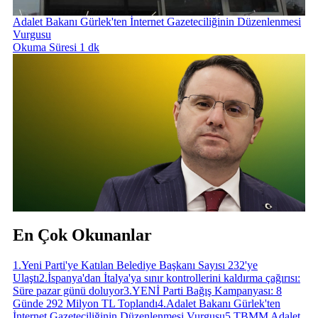
Adalet Bakanı Gürlek'ten İnternet Gazeteciliğinin Düzenlenmesi
Vurgusu
Okuma Süresi 1 dk
En Çok Okunanlar
1
.
Yeni Parti'ye Katılan Belediye Başkanı Sayısı 232'ye
Ulaştı
2
.
İspanya'dan İtalya'ya sınır kontrollerini kaldırma çağırısı:
Süre pazar günü doluyor
3
.
YENİ Parti Bağış Kampanyası: 8
Günde 292 Milyon TL Toplandı
4
.
Adalet Bakanı Gürlek'ten
İnternet Gazeteciliğinin Düzenlenmesi Vurgusu
5
.
TBMM Adalet