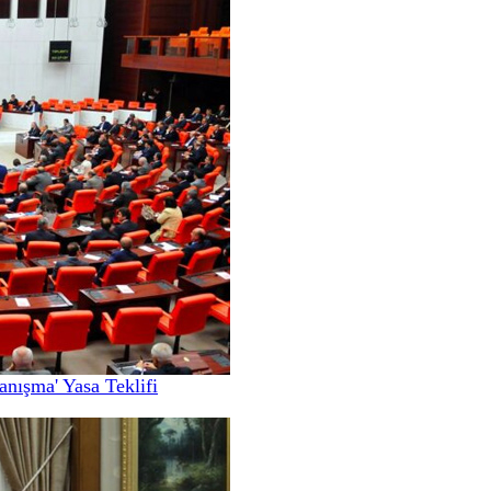
nışma' Yasa Teklifi