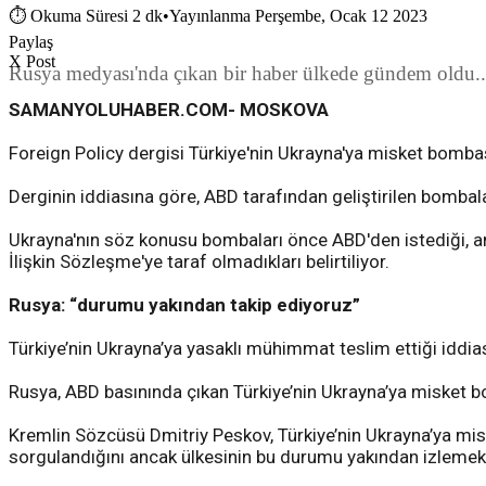
⏱
Okuma Süresi 2 dk
•
Yayınlanma Perşembe, Ocak 12 2023
Paylaş
X Post
Rusya medyası'nda çıkan bir haber ülkede gündem oldu...
SAMANYOLUHABER.COM- MOSKOVA
Foreign Policy dergisi Türkiye'nin Ukrayna'ya misket bombası 
Derginin iddiasına göre, ABD tarafından geliştirilen bombalar
Ukrayna'nın söz konusu bombaları önce ABD'den istediği, anc
İlişkin Sözleşme'ye taraf olmadıkları belirtiliyor.
Rusya: “durumu yakından takip ediyoruz”
Türkiye’nin Ukrayna’ya yasaklı mühimmat teslim ettiği idd
Rusya, ABD basınında çıkan Türkiye’nin Ukrayna’ya misket bo
Kremlin Sözcüsü Dmitriy Peskov, Türkiye’nin Ukrayna’ya miske
sorgulandığını ancak ülkesinin bu durumu yakından izlemek