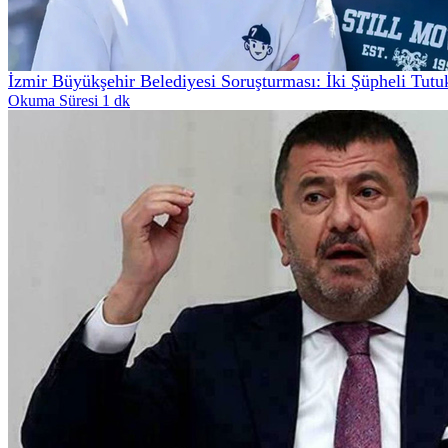
İzmir Büyükşehir Belediyesi Soruşturması: İki Şüpheli Tutu
Okuma Süresi 1 dk