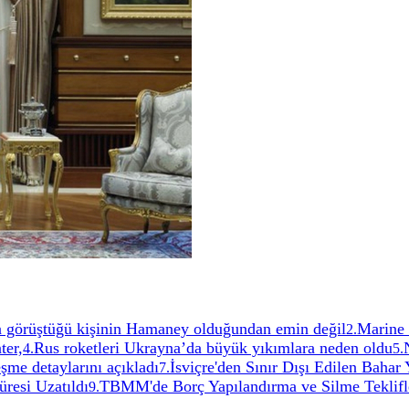
çta görüştüğü kişinin Hamaney olduğundan emin değil
Marine 
2
.
ter,
Rus roketleri Ukrayna’da büyük yıkımlara neden oldu
4
.
5
.
şme detaylarını açıkladı
İsviçre'den Sınır Dışı Edilen Bahar
7
.
resi Uzatıldı
TBMM'de Borç Yapılandırma ve Silme Teklifl
9
.