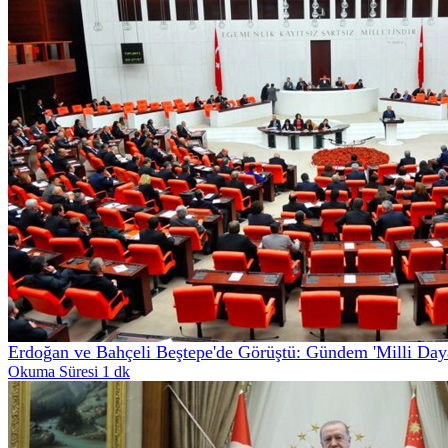
Erdoğan ve Bahçeli Beştepe'de Görüştü: Gündem 'Milli Daya
Okuma Süresi 1 dk