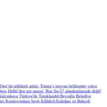
One’da tehlikeli anlar: Trump’ı taşıyan helikopter yolcu
New Delhi’den net mesaj: 'Rus Su-57 gündemimizde değil'
 Yalçınkaya Türkiye'de Tutuklandı
Beyoğlu Belediye
8
.
eri Komisyonlara Sevk Edildi
Erdoğan ve Bahçeli
10
.