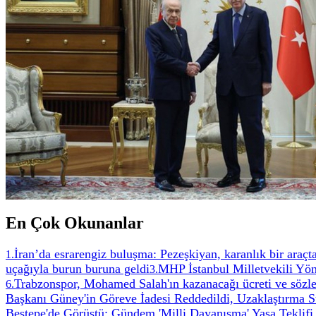
En Çok Okunanlar
İran’da esrarengiz buluşma: Pezeşkiyan, karanlık bir ara
1
.
uçağıyla burun buruna geldi
MHP İstanbul Milletvekili Yön
3
.
Trabzonspor, Mohamed Salah'ın kazanacağı ücreti ve sözle
6
.
Başkanı Güney'in Göreve İadesi Reddedildi, Uzaklaştırma Sü
Beştepe'de Görüştü: Gündem 'Milli Dayanışma' Yasa Teklifi