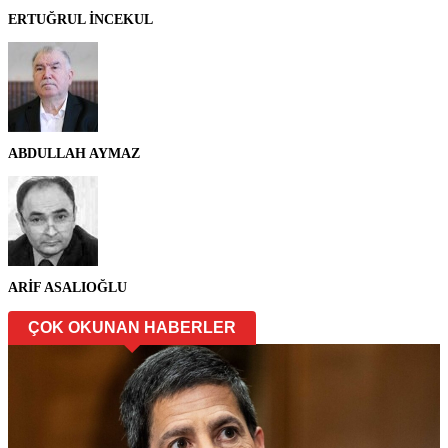
ERTUĞRUL İNCEKUL
ABDULLAH AYMAZ
ARİF ASALIOĞLU
ÇOK OKUNAN HABERLER