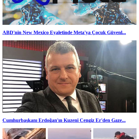
ABD'nin New Mexico Eyaletinde Meta'ya Çocuk Güvenl...
Cumhurbaşkanı Erdoğan'ın Kuzeni Cengiz Er'den Gaze...