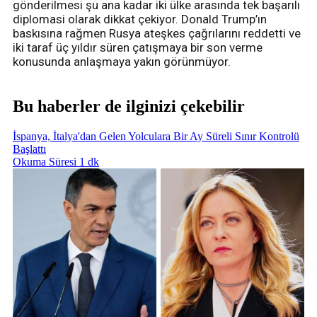
gönderilmesi şu ana kadar iki ülke arasında tek başarılı
diplomasi olarak dikkat çekiyor. Donald Trump’ın
baskısına rağmen Rusya ateşkes çağrılarını reddetti ve
iki taraf üç yıldır süren çatışmaya bir son verme
konusunda anlaşmaya yakın görünmüyor.
Bu haberler de ilginizi çekebilir
İspanya, İtalya'dan Gelen Yolculara Bir Ay Süreli Sınır Kontrolü
Başlattı
Okuma Süresi 1 dk