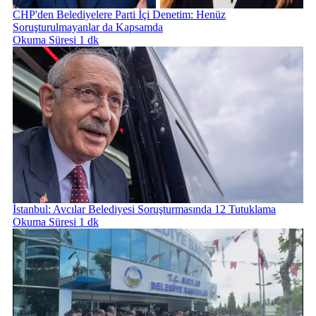
CHP'den Belediyelere Parti İçi Denetim: Henüz
Soruşturulmayanlar da Kapsamda
Okuma Süresi 1 dk
İstanbul: Avcılar Belediyesi Soruşturmasında 12 Tutuklama
Okuma Süresi 1 dk