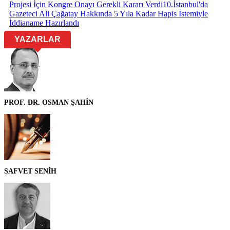
Projesi İçin Kongre Onayı Gerekli Kararı Verdi
10
.
İstanbul'da
Gazeteci Ali Çağatay Hakkında 5 Yıla Kadar Hapis İstemiyle
İddianame Hazırlandı
YAZARLAR
PROF. DR. OSMAN ŞAHİN
SAFVET SENİH