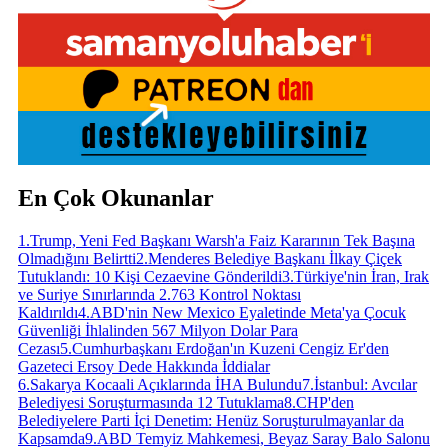
En Çok Okunanlar
1
.
Trump, Yeni Fed Başkanı Warsh'a Faiz Kararının Tek Başına
Olmadığını Belirtti
2
.
Menderes Belediye Başkanı İlkay Çiçek
Tutuklandı: 10 Kişi Cezaevine Gönderildi
3
.
Türkiye'nin İran, Irak
ve Suriye Sınırlarında 2.763 Kontrol Noktası
Kaldırıldı
4
.
ABD'nin New Mexico Eyaletinde Meta'ya Çocuk
Güvenliği İhlalinden 567 Milyon Dolar Para
Cezası
5
.
Cumhurbaşkanı Erdoğan'ın Kuzeni Cengiz Er'den
Gazeteci Ersoy Dede Hakkında İddialar
6
.
Sakarya Kocaali Açıklarında İHA Bulundu
7
.
İstanbul: Avcılar
Belediyesi Soruşturmasında 12 Tutuklama
8
.
CHP'den
Belediyelere Parti İçi Denetim: Henüz Soruşturulmayanlar da
Kapsamda
9
.
ABD Temyiz Mahkemesi, Beyaz Saray Balo Salonu