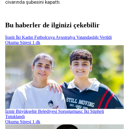
civarında şubesini kapattı.
Bu haberler de ilginizi çekebilir
İranlı İki Kadın Futbolcuya Avustralya Vatandaşlığı Verildi
Okuma Süresi 1 dk
İzmir Büyükşehir Belediyesi Soruşturması: İki Şüpheli
Tutuklandı
Okuma Süresi 1 dk