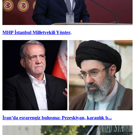
MHP İstanbul Milletvekili Yönter,
İran’da esrarengiz buluşma: Pezeşkiyan, karanlık b...