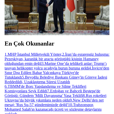
En Çok Okunanlar
1
.
MHP İstanbul Milletvekili Yönter,
2
.
İran’da esrarengiz buluşma:
Pezeşkiyan, karanlık bir araçta görüştüğü kişinin Hamaney
olduğundan emin değil
3
.
Marine One’da tehlikeli anlar: Trump’ı
taşıyan helikopter yolcu uçağıyla burun buruna geldi
4
.
İsviçre'den
Sınır Dışı Edilen Bahar Yalçınkaya Türkiye'de
Tutuklandı
5
.
Beyoğlu Belediye Başkanı Güney'in Göreve İadesi
Reddedildi, Uzaklaştırma Süresi Uzatıldı
6
.
TBMM'de Borç Yapılandırma ve Silme Teklifleri
Komisyonlara Sevk Edildi
7
.
Erdoğan ve Bahçeli Beştepe'de
Görüştü: Gündem 'Milli Dayanışma' Yasa Teklifi
8
.
Rus roketleri
Ukrayna’da büyük yıkımlara neden oldu
9
.
New Delhi’den net
mesaj: 'Rus Su-57 gündemimizde değil'
10
.
Trabzonspor,
Mohamed Salah'ın kazanacağı ücreti ve sözleşme detaylarını
açıkladı