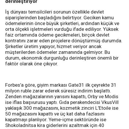
derinleştiriyor
İş dünyası temsilcileri sorunun özellikle devlet
siparişlerinden başladığını belirtiyor. Geciken kamu
ödemelerinin önce büyük şirketleri, ardından küçük ve
orta ölçekli işletmeleri vurduğu ifade ediliyor. Yüksek
faiz ortamında ödeme gecikmeleri, birçok devlet
kontratını zarar eden projelere dönüştürmüş durumda.
Şirketler üretim yapıyor, hizmet veriyor ancak
müşterilerden ödemeler zamanında gelmiyor. Bu
durum, ekonomik durgunluğu derinleştiren önemli bir
faktör olarak öne çıkıyor.
Forbes’a göre, giyim markası Gate31 ilk çeyrekte 31
milyon ruble zarar ederek süresiz indirim başlattı.
Zenden mağazalarının yarısını kapattı, Orby ve Modis
ise iflas başvurusu yaptı. Gıda perakendecisi VkusVill
yaklaşık 300 mağazasını, kozmetik zinciri L’Etoile ise
50 mağazasını kapattı ve üç kat daha fazlasını
kapatmayı planlıyor. Yeme-içme sektöründe ise
Shokoladnitsa kira giderlerini azaltmak için 40