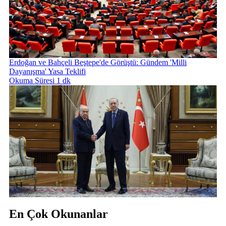
Erdoğan ve Bahçeli Beştepe'de Görüştü: Gündem 'Milli
Dayanışma' Yasa Teklifi
Okuma Süresi 1 dk
En Çok Okunanlar