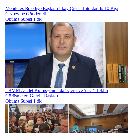
Menderes Belediye Başkanı İlkay Çiçek Tutuklandı: 10 Kişi
Cezaevine Gönderildi
Okuma Süresi 1 dk
TBMM Adalet Komisyonu'nda “Çerçeve Yasa” Teklifi
Görüşmeleri Gergin Başladı
Okuma Süresi 1 dk