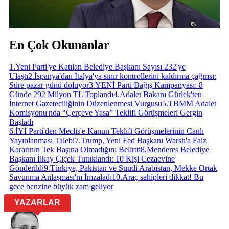
En Çok Okunanlar
1
.
Yeni Parti'ye Katılan Belediye Başkanı Sayısı 232'ye
Ulaştı
2
.
İspanya'dan İtalya'ya sınır kontrollerini kaldırma çağırısı:
Süre pazar günü doluyor
3
.
YENİ Parti Bağış Kampanyası: 8
Günde 292 Milyon TL Toplandı
4
.
Adalet Bakanı Gürlek'ten
İnternet Gazeteciliğinin Düzenlenmesi Vurgusu
5
.
TBMM Adalet
Komisyonu'nda “Çerçeve Yasa” Teklifi Görüşmeleri Gergin
Başladı
6
.
İYİ Parti'den Meclis'e Kanun Teklifi Görüşmelerinin Canlı
Yayınlanması Talebi
7
.
Trump, Yeni Fed Başkanı Warsh'a Faiz
Kararının Tek Başına Olmadığını Belirtti
8
.
Menderes Belediye
Başkanı İlkay Çiçek Tutuklandı: 10 Kişi Cezaevine
Gönderildi
9
.
Türkiye, Pakistan ve Suudi Arabistan, Mekke Ortak
Savunma Anlaşması'nı İmzaladı
10
.
Araç sahipleri dikkat! Bu
gece benzine büyük zam geliyor
YAZARLAR