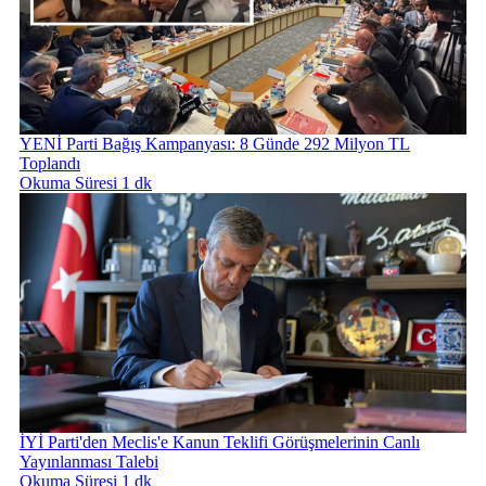
YENİ Parti Bağış Kampanyası: 8 Günde 292 Milyon TL
Toplandı
Okuma Süresi 1 dk
İYİ Parti'den Meclis'e Kanun Teklifi Görüşmelerinin Canlı
Yayınlanması Talebi
Okuma Süresi 1 dk