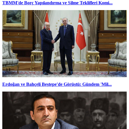
TBMM'de Borç Yapılandırma ve Silme Teklifleri Komi...
Erdoğan ve Bahçeli Beştepe'de Görüştü: Gündem 'Mil...