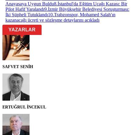
Anayasaya Uygun Buldu
8
.
İstanbul'da Eğitim Uçağı Kazası: Bir
Pilot Hafif Yaralandı
9
.
İzmir Büyükşehir Belediyesi Soruşturması:
İki Şüpheli Tutuklandı
10
.
Trabzonspor, Mohamed Salah'ın
kazanacağı ücreti ve sözleşme detaylarını açıkladı
YAZARLAR
SAFVET SENİH
ERTUĞRUL İNCEKUL