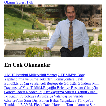
Okuma Süresi 1 dk
En Çok Okunanlar
1
.
MHP İstanbul Milletvekili Yönter,
2
.
TBMM'de Borç
Yapılandırma ve Silme Teklifleri Komisyonlara Sevk
Edildi
3
.
Erdoğan ve Bahçeli Beştepe'de Görüştü: Gündem 'Milli
Dayanışma' Yasa Teklifi
4
.
Beyoğlu Belediye Başkanı Güney'in
Göreve İadesi Reddedildi, Uzaklaştırma Süresi Uzatıldı
5
.
İranlı
İki Kadın Futbolcuya Avustralya Vatandaşlığı Verildi
6
.
İsviçre'den Sınır Dışı Edilen Bahar Yalçınkaya Türkiye'de
Tutuklandı
7
.
AYM, Eksik Dava Harcının Tamamlanması Şartını