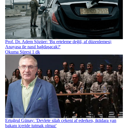
Prof. Dr. Adem Sözüer: 'Bu erteleme değil, af düzenlemesi;
Anayasa ile nasıl bağdaşacak?'
Okuma Süresi 1 dk
Ertuğrul Günay: 'Devlete silah çekeni af ederken, iktidara yan
bakanı içeride tutmak olmaz'