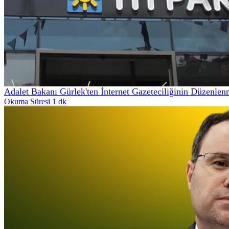
Adalet Bakanı Gürlek'ten İnternet Gazeteciliğinin Düzenle
Okuma Süresi 1 dk