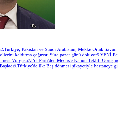
ı
Türkiye, Pakistan ve Suudi Arabistan, Mekke Ortak Savun
2
.
rollerini kaldırma çağırısı: Süre pazar günü doluyor
YENİ Par
5
.
enmesi Vurgusu
İYİ Parti'den Meclis'e Kanun Teklifi Görüşm
7
.
Başladı
Türkiye'de ilk: Baş dönmesi şikayetiyle hastaneye gitt
9
.