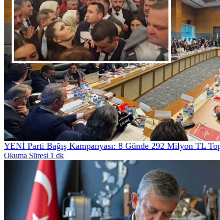
YENİ Parti Bağış Kampanyası: 8 Günde 292 Milyon TL Top
Okuma Süresi 1 dk