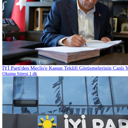
İYİ Parti'den Meclis'e Kanun Teklifi Görüşmelerinin Canlı 
Okuma Süresi 1 dk