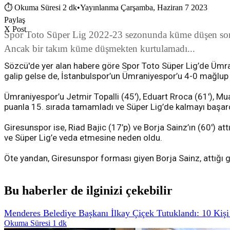
⏱
Okuma Süresi 2 dk
•
Yayınlanma Çarşamba, Haziran 7 2023
Paylaş
X Post
Spor Toto Süper Lig 2022-23 sezonunda küme düşen son ta
Ancak bir takım küme düşmekten kurtulamadı...
Sözcü'de yer alan habere göre Spor Toto Süper Lig’de Ümran
galip gelse de, İstanbulspor’un Ümraniyespor’u 4-0 mağlu
Ümraniyespor’u Jetmir Topalli (45'), Eduart Rroca (61'), M
puanla 15. sırada tamamladı ve Süper Lig’de kalmayı başard
Giresunspor ise, Riad Bajic (17’p) ve Borja Sainz’ın (60') a
ve Süper Lig’e veda etmesine neden oldu.
Öte yandan, Giresunspor forması giyen Borja Sainz, attığı go
Bu haberler de ilginizi çekebilir
Menderes Belediye Başkanı İlkay Çiçek Tutuklandı: 10 Kişi
Okuma Süresi 1 dk