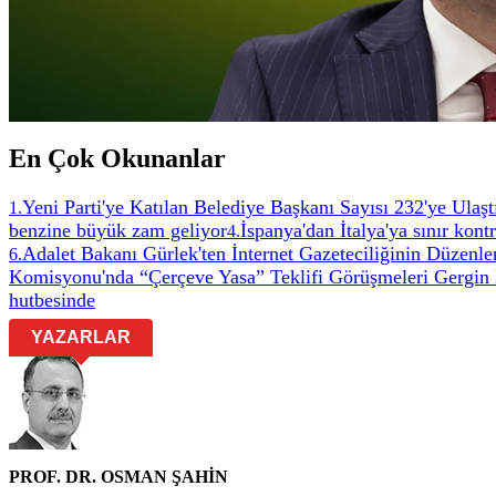
En Çok Okunanlar
Yeni Parti'ye Katılan Belediye Başkanı Sayısı 232'ye Ulaşt
1
.
benzine büyük zam geliyor
İspanya'dan İtalya'ya sınır kont
4
.
Adalet Bakanı Gürlek'ten İnternet Gazeteciliğinin Düzenl
6
.
Komisyonu'nda “Çerçeve Yasa” Teklifi Görüşmeleri Gergin 
hutbesinde
YAZARLAR
PROF. DR. OSMAN ŞAHİN