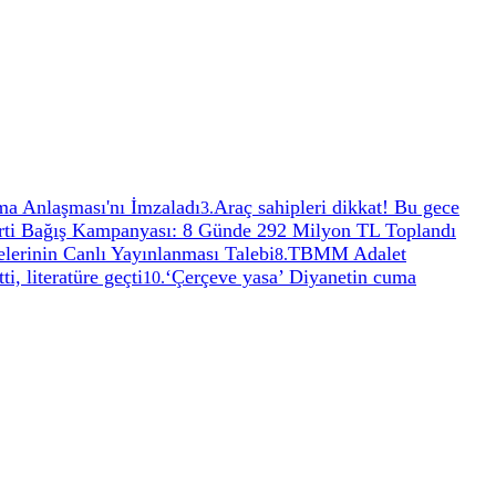
ma Anlaşması'nı İmzaladı
Araç sahipleri dikkat! Bu gece
3
.
ti Bağış Kampanyası: 8 Günde 292 Milyon TL Toplandı
elerinin Canlı Yayınlanması Talebi
TBMM Adalet
8
.
i, literatüre geçti
‘Çerçeve yasa’ Diyanetin cuma
10
.