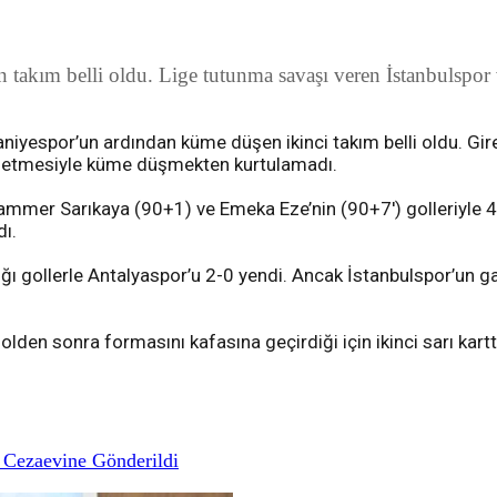
kım belli oldu. Lige tutunma savaşı veren İstanbulspor v
iyespor’un ardından küme düşen ikinci takım belli oldu. Gir
p etmesiyle küme düşmekten kurtulamadı.
uammer Sarıkaya (90+1) ve Emeka Eze’nin (90+7') golleriyle 
ı.
ttığı gollerle Antalyaspor’u 2-0 yendi. Ancak İstanbulspor’un
lden sonra formasını kafasına geçirdiği için ikinci sarı kartt
 Cezaevine Gönderildi