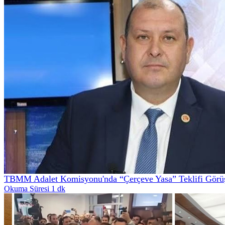
TBMM Adalet Komisyonu'nda “Çerçeve Yasa” Teklifi Görüş
Okuma Süresi 1 dk