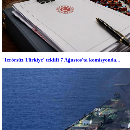
'Terörsüz Türkiye' teklifi 7 Ağustos'ta komisyonda...