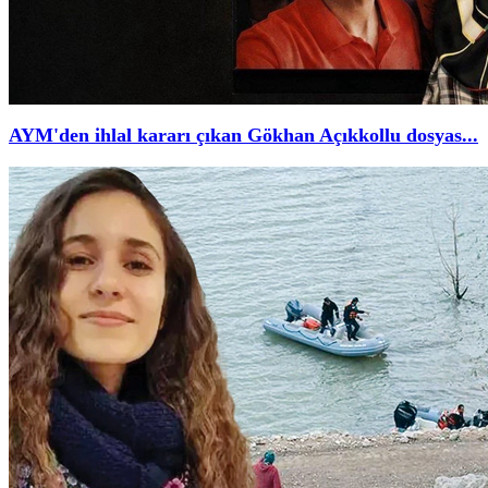
AYM'den ihlal kararı çıkan Gökhan Açıkkollu dosyas...