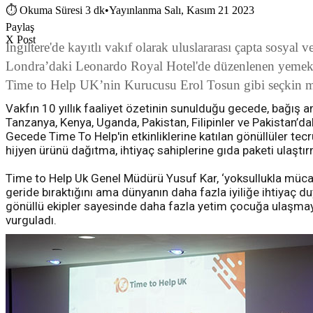
⏱
Okuma Süresi 3 dk
•
Yayınlanma Salı, Kasım 21 2023
Paylaş
X Post
İngiltere'de kayıtlı vakıf olarak uluslararası çapta sosya
Londra’daki Leonardo Royal Hotel'de düzenlenen yemekli
Time to Help UK’nin Kurucusu Erol Tosun gibi seçkin misaf
Vakfın 10 yıllık faaliyet özetinin sunulduğu gecede, bağış a
Tanzanya, Kenya, Uganda, Pakistan, Filipinler ve Pakistan’da
Gecede Time To Help'in etkinliklerine katılan gönüllüler tecr
hijyen ürünü dağıtma, ihtiyaç sahiplerine gıda paketi ulaştır
Time to Help Uk Genel Müdürü Yusuf Kar, ‘yoksullukla mücadel
geride bıraktığını ama dünyanın daha fazla iyiliğe ihtiya
gönüllü ekipler sayesinde daha fazla yetim çocuğa ulaşmaya, 
vurguladı.