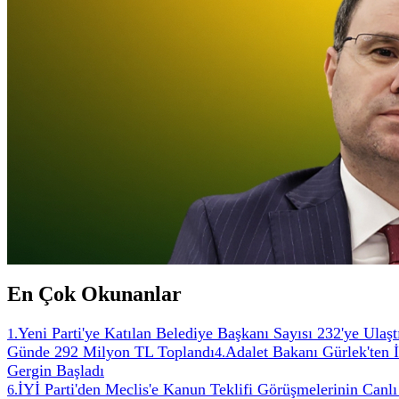
En Çok Okunanlar
Yeni Parti'ye Katılan Belediye Başkanı Sayısı 232'ye Ulaşt
1
.
Günde 292 Milyon TL Toplandı
Adalet Bakanı Gürlek'ten 
4
.
Gergin Başladı
İYİ Parti'den Meclis'e Kanun Teklifi Görüşmelerinin Canlı
6
.