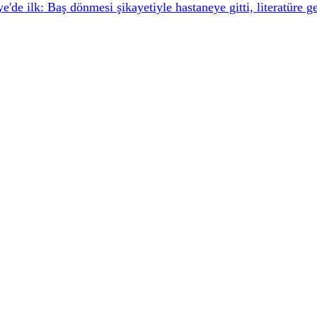
e'de ilk: Baş dönmesi şikayetiyle hastaneye gitti, literatüre ge