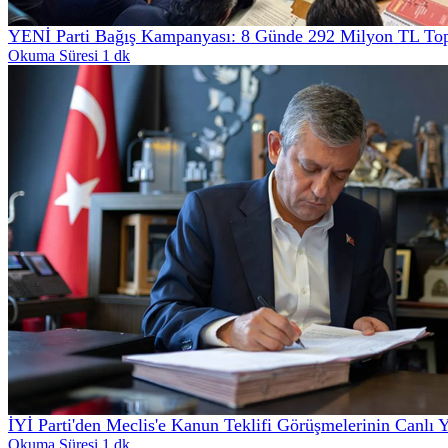
YENİ Parti Bağış Kampanyası: 8 Günde 292 Milyon TL Top
Okuma Süresi 1 dk
İYİ Parti'den Meclis'e Kanun Teklifi Görüşmelerinin Canlı 
Okuma Süresi 1 dk