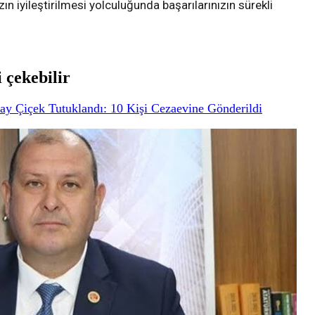
zın iyileştirilmesi yolculuğunda başarılarınızın sürekli
i çekebilir
ay Çiçek Tutuklandı: 10 Kişi Cezaevine Gönderildi