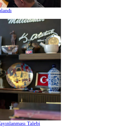
landı
Yayınlanması Talebi