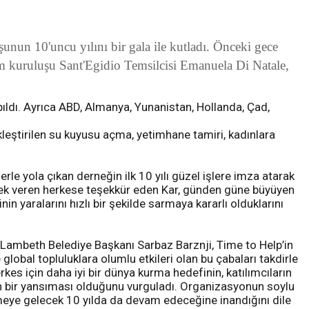
uşunun 10'uncu yılını bir gala ile kutladı. Önceki gece
 kuruluşu Sant'Egidio Temsilcisi Emanuela Di Natale,
apıldı. Ayrıca ABD, Almanya, Yunanistan, Hollanda, Çad,
ekleştirilen su kuyusu açma, yetimhane tamiri, kadınlara
rle yola çıkan derneğin ilk 10 yılı güzel işlere imza atarak
mek veren herkese teşekkür eden Kar, günden güne büyüyen
 yaralarını hızlı bir şekilde sarmaya kararlı olduklarını
Lambeth Belediye Başkanı Sarbaz Barznji, Time to Help’in
e global topluluklara olumlu etkileri olan bu çabaları takdirle
herkes için daha iyi bir dünya kurma hedefinin, katılımcıların
tin bir yansıması olduğunu vurguladı. Organizasyonun soylu
eye gelecek 10 yılda da devam edeceğine inandığını dile