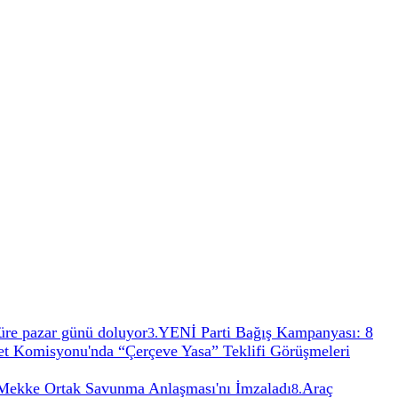
 Süre pazar günü doluyor
YENİ Parti Bağış Kampanyası: 8
3
.
 Komisyonu'nda “Çerçeve Yasa” Teklifi Görüşmeleri
, Mekke Ortak Savunma Anlaşması'nı İmzaladı
Araç
8
.