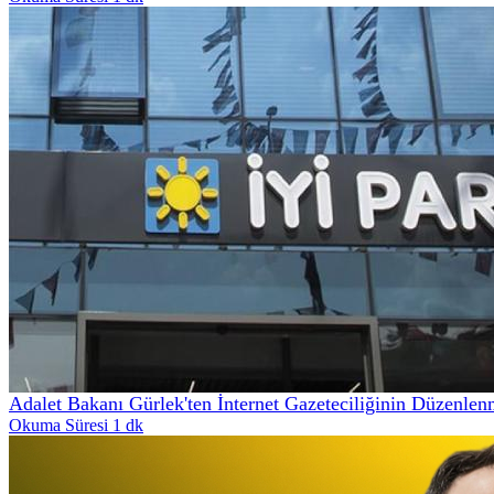
Adalet Bakanı Gürlek'ten İnternet Gazeteciliğinin Düzenle
Okuma Süresi 1 dk