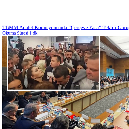
TBMM Adalet Komisyonu'nda “Çerçeve Yasa” Teklifi Görüş
Okuma Süresi 1 dk