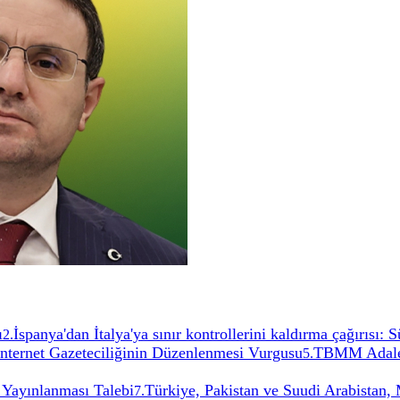
ı
İspanya'dan İtalya'ya sınır kontrollerini kaldırma çağırısı:
2
.
İnternet Gazeteciliğinin Düzenlenmesi Vurgusu
TBMM Adalet
5
.
 Yayınlanması Talebi
Türkiye, Pakistan ve Suudi Arabistan
7
.