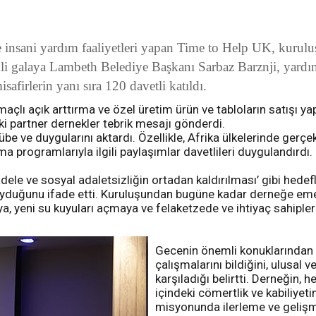
l ve insani yardım faaliyetleri yapan Time to Help UK, kurul
 galaya Lambeth Belediye Başkanı Sarbaz Barznji, yardım
irlerin yanı sıra 120 davetli katıldı.
maçlı açık arttırma ve özel üretim ürün ve tabloların satışı y
ki partner dernekler tebrik mesajı gönderdi.
übe ve duygularını aktardı. Özellikle, Afrika ülkelerinde gerç
ma programlarıyla ilgili paylaşımlar davetlileri duygulandırdı.
e ve sosyal adaletsizliğin ortadan kaldırılması’ gibi hedefle
ç duyduğunu ifade etti. Kuruluşundan bugüne kadar derneğe e
yeni su kuyuları açmaya ve felaketzede ve ihtiyaç sahiplerinin
Gecenin önemli konuklarından 
çalışmalarını bildiğini, ulusal v
karşıladığı belirtti. Derneğin, 
içindeki cömertlik ve kabiliye
misyonunda ilerleme ve gelişm