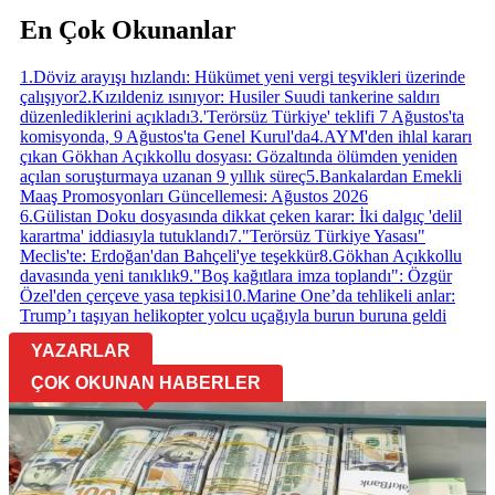
En Çok Okunanlar
1
.
Döviz arayışı hızlandı: Hükümet yeni vergi teşvikleri üzerinde
çalışıyor
2
.
Kızıldeniz ısınıyor: Husiler Suudi tankerine saldırı
düzenlediklerini açıkladı
3
.
'Terörsüz Türkiye' teklifi 7 Ağustos'ta
komisyonda, 9 Ağustos'ta Genel Kurul'da
4
.
AYM'den ihlal kararı
çıkan Gökhan Açıkkollu dosyası: Gözaltında ölümden yeniden
açılan soruşturmaya uzanan 9 yıllık süreç
5
.
Bankalardan Emekli
Maaş Promosyonları Güncellemesi: Ağustos 2026
6
.
Gülistan Doku dosyasında dikkat çeken karar: İki dalgıç 'delil
karartma' iddiasıyla tutuklandı
7
.
"Terörsüz Türkiye Yasası"
Meclis'te: Erdoğan'dan Bahçeli'ye teşekkür
8
.
Gökhan Açıkkollu
davasında yeni tanıklık
9
.
"Boş kağıtlara imza toplandı": Özgür
Özel'den çerçeve yasa tepkisi
10
.
Marine One’da tehlikeli anlar:
Trump’ı taşıyan helikopter yolcu uçağıyla burun buruna geldi
YAZARLAR
ÇOK OKUNAN HABERLER