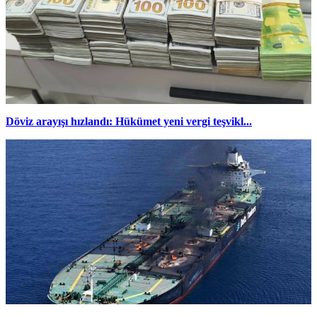
Döviz arayışı hızlandı: Hükümet yeni vergi teşvikl...