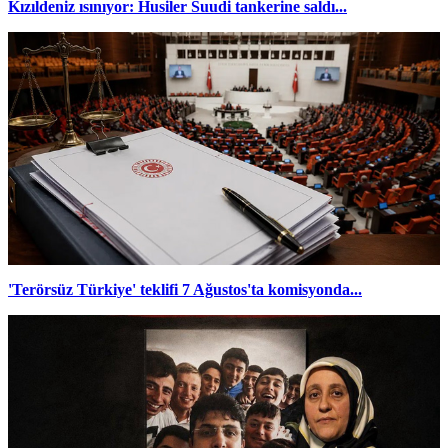
Kızıldeniz ısınıyor: Husiler Suudi tankerine saldı...
'Terörsüz Türkiye' teklifi 7 Ağustos'ta komisyonda...