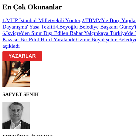
En Çok Okunanlar
MHP İstanbul Milletvekili Yönter,
TBMM'de Borç Yapıland
1
.
2
.
Dayanışma' Yasa Teklifi
Beyoğlu Belediye Başkanı Güney'in
4
.
İsviçre'den Sınır Dışı Edilen Bahar Yalçınkaya Türkiye'de
6
.
Kazası: Bir Pilot Hafif Yaralandı
İzmir Büyükşehir Belediye
9
.
açıkladı
YAZARLAR
SAFVET SENİH