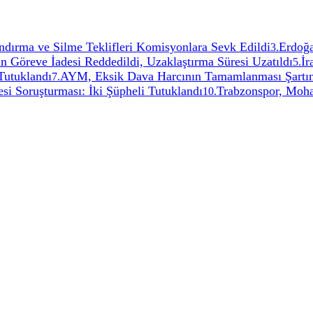
ırma ve Silme Teklifleri Komisyonlara Sevk Edildi
Erdoğa
3
.
 Göreve İadesi Reddedildi, Uzaklaştırma Süresi Uzatıldı
İr
5
.
 Tutuklandı
AYM, Eksik Dava Harcının Tamamlanması Şartı
7
.
si Soruşturması: İki Şüpheli Tutuklandı
Trabzonspor, Moham
10
.