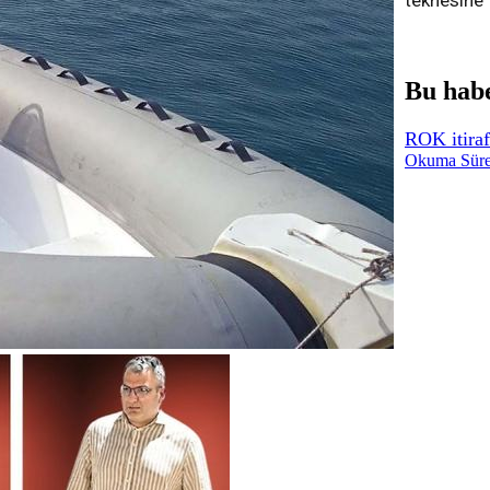
teknesine 
Bu habe
ROK itiraf
Okuma Süre