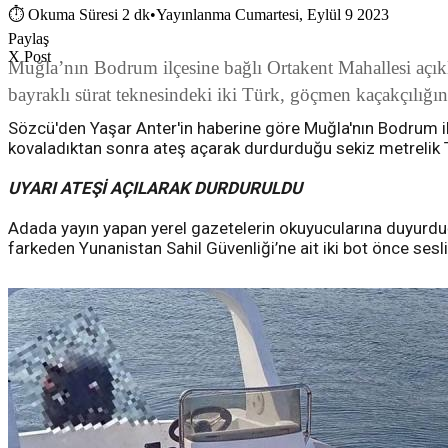
⏱
Okuma Süresi 2 dk
•
Yayınlanma Cumartesi, Eylül 9 2023
Paylaş
X Post
Muğla’nın Bodrum ilçesine bağlı Ortakent Mahallesi açık
bayraklı sürat teknesindeki iki Türk, göçmen kaçakçılığı
Sözcü'den Yaşar Anter'in haberine göre Muğla'nın Bodrum ilç
kovaladıktan sonra ateş açarak durdurduğu sekiz metrelik Tü
UYARI ATEŞİ AÇILARAK DURDURULDU
Adada yayın yapan yerel gazetelerin okuyucularına duyurduğ
farkeden Yunanistan Sahil Güvenliği’ne ait iki bot önce sesl