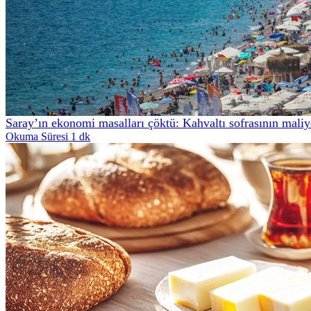
Saray’ın ekonomi masalları çöktü: Kahvaltı sofrasının maliyet
Okuma Süresi 1 dk