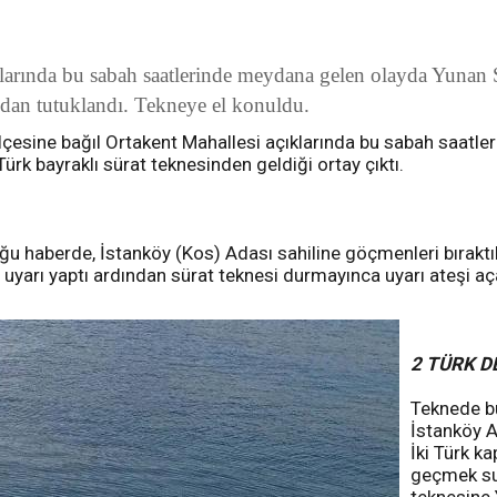
larında bu sabah saatlerinde meydana gelen olayda Yunan 
ndan tutuklandı. Tekneye el konuldu.
esine bağıl Ortakent Mahallesi açıklarında bu sabah saatlerin
rk bayraklı sürat teknesinden geldiği ortay çıktı.
u haberde, İstanköy (Kos) Adası sahiline göçmenleri bıraktık
i uyarı yaptı ardından sürat teknesi durmayınca uyarı ateşi a
2 TÜRK D
Teknede bu
İstanköy A
İki Türk k
geçmek suç