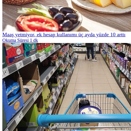
Maaş yetmiyor, ek hesap kullanımı üç ayda yüzde 10 arttı
Okuma Süresi 1 dk