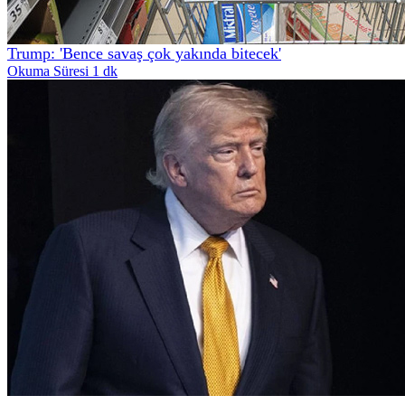
Trump: 'Bence savaş çok yakında bitecek'
Okuma Süresi 1 dk