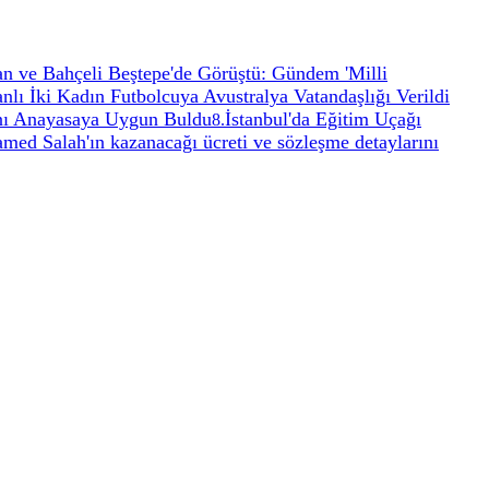
n ve Bahçeli Beştepe'de Görüştü: Gündem 'Milli
anlı İki Kadın Futbolcuya Avustralya Vatandaşlığı Verildi
nı Anayasaya Uygun Buldu
İstanbul'da Eğitim Uçağı
8
.
ed Salah'ın kazanacağı ücreti ve sözleşme detaylarını