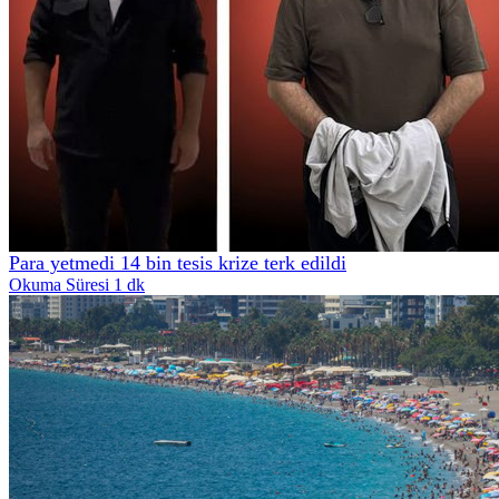
Para yetmedi 14 bin tesis krize terk edildi
Okuma Süresi 1 dk