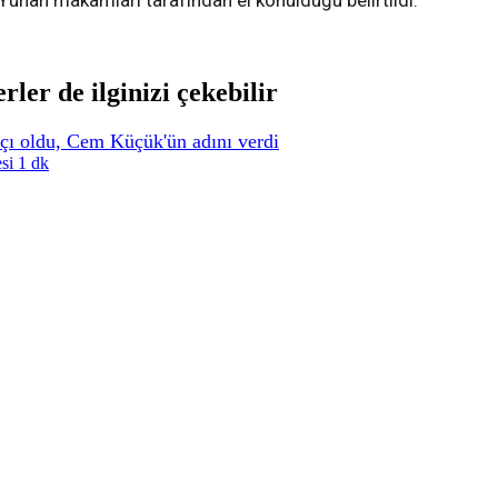
Yunan makamları tarafından el konulduğu belirtildi.
rler de ilginizi çekebilir
çı oldu, Cem Küçük'ün adını verdi
si 1 dk