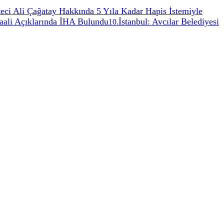
teci Ali Çağatay Hakkında 5 Yıla Kadar Hapis İstemiyle
aali Açıklarında İHA Bulundu
İstanbul: Avcılar Belediyesi
10
.