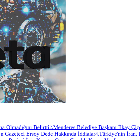
a Olmadığını Belirtti
Menderes Belediye Başkanı İlkay Çiç
2
.
n Gazeteci Ersoy Dede Hakkında İddialar
Türkiye'nin İran,
4
.