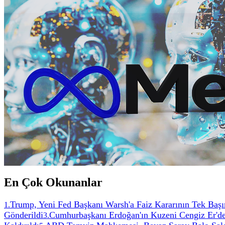
En Çok Okunanlar
Trump, Yeni Fed Başkanı Warsh'a Faiz Kararının Tek Başın
1
.
Gönderildi
Cumhurbaşkanı Erdoğan'ın Kuzeni Cengiz Er'de
3
.