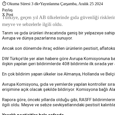
⏱
Okuma Süresi 3 dk
•
Yayınlanma Çarşamba, Aralık 25 2024
Paylaş
X Post
Türkiye, geçen yıl AB ülkelerinde gıda güvenliği risklerine
meyve ve sebzelerle ilgili oldu.
Tarım ve gıda ürünleri ihracatında geniş bir yelpazeye sahip
Avrupa ve dünya pazarlarına sunuyor.
Ancak son dönemde ihraç edilen ürünlerin pestisit, aflatoksin
DW Türkçe'de yer alan habere göre Avrupa Komisyonuna bağlı
ilişkin yapılan geri bildirimlerde 408 bildirimle ilk sırada yer
En çok bildirim yapan ülkeler ise Almanya, Hollanda ve Belçi
Avrupa Komisyonu, gıda ve yemlerde yapılan kontroller sırası
erişimine açık olacak şekilde bildiriyor. Komisyona bağlı Al
Rapora göre, önceki yıllarda olduğu gibi, RASFF bildirimlerini
ilgili oldu. Meyve ve sebze sevkiyatlarındaki pestisit kalıntıl