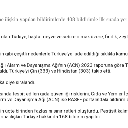
 ilişkin yapılan bildirimlerde 408 bildirimle ilk sırada yer 
 olan Türkiye, başta meyve ve sebze olmak üzere, fındık, zeytin
 gibi çeşitli nedenlerle Türkiye'ye iade edildiği sıklıkla kam
 Alarm ve Dayanışma Ağı'nın (ACN) 2023 raporuna göre Türkiy
 aldı. Türkiye'yi Çin (333) ve Hindistan (303) takip etti.
ka diye sıralandı.
nda tespit edilen gıda güvenliği risklerini, Gıda ve Yemler İ
arm ve Dayanışma Ağı (ACN) ise RASFF portalındaki bildirimler
n üçte birinden fazlasını sınır retleri oluşturdu. Pestisit kal
arına ilişkin Türkiye hakkında 168 bildirim yapıldı.