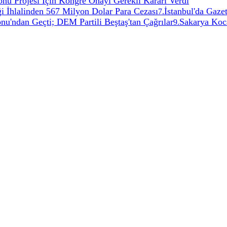
 Projesi İçin Kongre Onayı Gerekli Kararı Verdi
 İhlalinden 567 Milyon Dolar Para Cezası
İstanbul'da Gaze
7
.
nu'ndan Geçti; DEM Partili Beştaş'tan Çağrılar
Sakarya Koc
9
.