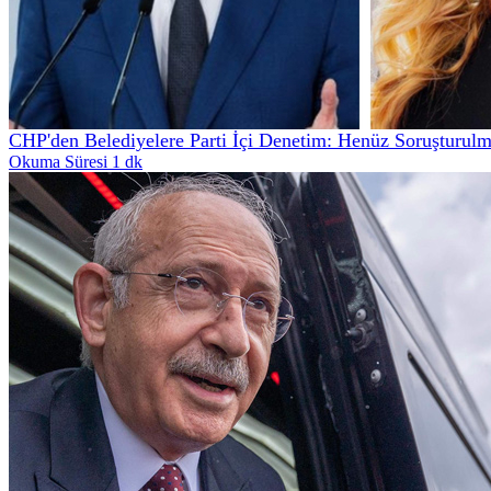
CHP'den Belediyelere Parti İçi Denetim: Henüz Soruşturul
Okuma Süresi 1 dk