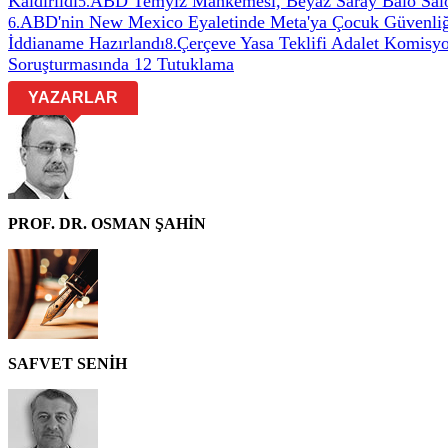
Kaldırıldı
ABD Temyiz Mahkemesi, Beyaz Saray Balo Salonu
5
.
ABD'nin New Mexico Eyaletinde Meta'ya Çocuk Güvenliği
6
.
İddianame Hazırlandı
Çerçeve Yasa Teklifi Adalet Komisyo
8
.
Soruşturmasında 12 Tutuklama
YAZARLAR
PROF. DR. OSMAN ŞAHİN
SAFVET SENİH