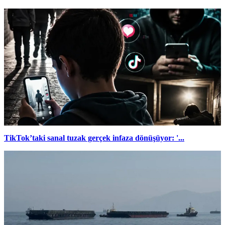
TikTok’taki sanal tuzak gerçek infaza dönüşüyor: '...