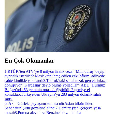
En Çok Okunanlar
1
.
RTÜK’ten ATV’ye 8 milyon liralık ceza: ‘Milli duruş’ deyip
ayrıcalık istediler
2
.
Meslekten ihraç edilen eski hâkim, adliyede
sahte kimlikle yakalandı
3
.
TikTok’taki sanal tuzak gerçek infaza
dönüşüyor: 'Kardeşim' deyip ölüme yolladılar
4
.
ABD: Hürmüz
Boğazı'nda 53 geminin rotası değiştirildi, 2 gemiye el
konuldu
5
.
Türkiye'den Ukrayna'ya 283 milyon dolarlık silah
satışı
6
.
'Akın Gürlek' paylaşımı sonrası ultrAslan tribün lideri
Sebahattin Şirin gözaltına alındı
7
.
Demirtaş'tan 'çerçeve yasa'
mesajı
8
.
Pompa alev alev: Benzine bir zam daha