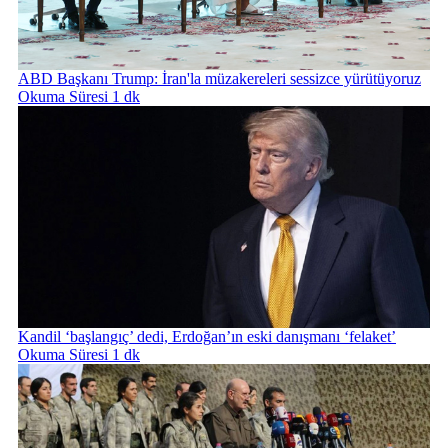
ABD Başkanı Trump: İran'la müzakereleri sessizce yürütüyoruz
Okuma Süresi 1 dk
Kandil ‘başlangıç’ dedi, Erdoğan’ın eski danışmanı ‘felaket’
Okuma Süresi 1 dk