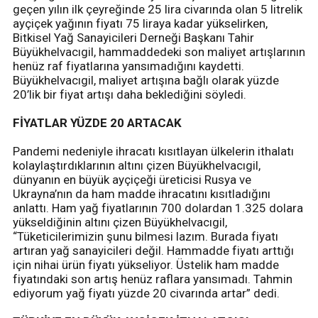
geçen yılın ilk çeyreğinde 25 lira civarında olan 5 litrelik
ayçiçek yağının fiyatı 75 liraya kadar yükselirken,
Bitkisel Yağ Sanayicileri Derneği Başkanı Tahir
Büyükhelvacıgil, hammaddedeki son maliyet artışlarının
henüz raf fiyatlarına yansımadığını kaydetti.
Büyükhelvacıgil, maliyet artışına bağlı olarak yüzde
20’lik bir fiyat artışı daha beklediğini söyledi.
FİYATLAR YÜZDE 20 ARTACAK
Pandemi nedeniyle ihracatı kısıtlayan ülkelerin ithalatı
kolaylaştırdıklarının altını çizen Büyükhelvacıgil,
dünyanın en büyük ayçiçeği üreticisi Rusya ve
Ukrayna’nın da ham madde ihracatını kısıtladığını
anlattı. Ham yağ fiyatlarının 700 dolardan 1.325 dolara
yükseldiğinin altını çizen Büyükhelvacıgil,
“Tüketicilerimizin şunu bilmesi lazım. Burada fiyatı
artıran yağ sanayicileri değil. Hammadde fiyatı arttığı
için nihai ürün fiyatı yükseliyor. Üstelik ham madde
fiyatındaki son artış henüz raflara yansımadı. Tahmin
ediyorum yağ fiyatı yüzde 20 civarında artar” dedi.