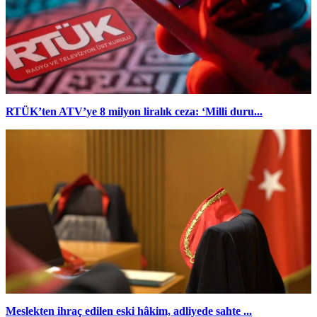
RTÜK’ten ATV’ye 8 milyon liralık ceza: ‘Milli duru...
Meslekten ihraç edilen eski hâkim, adliyede sahte ...