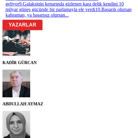
geliyor
9
.
Galaksinin kenarında gizlenen kara delik kendini 10
milyar güneş gücünde bir parlamayla ele verdi
10
.
Başarılı olursan
kahraman, ya başarısız olursan...
YAZARLAR
KADİR GÜRCAN
ABDULLAH AYMAZ