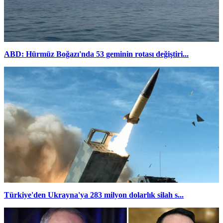
ABD: Hürmüz Boğazı'nda 53 geminin rotası değiştiri...
Türkiye'den Ukrayna'ya 283 milyon dolarlık silah s...