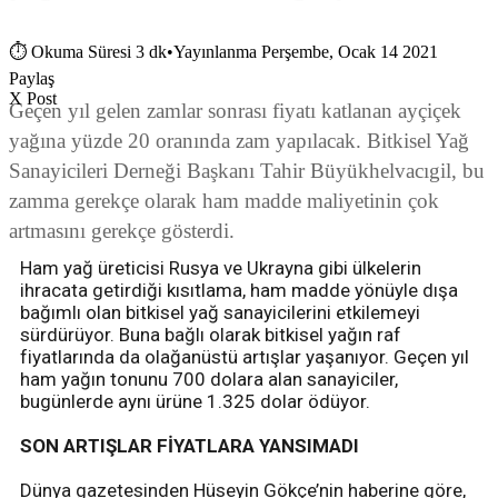
⏱
Okuma Süresi 3 dk
•
Yayınlanma Perşembe, Ocak 14 2021
Paylaş
X Post
Geçen yıl gelen zamlar sonrası fiyatı katlanan ayçiçek
yağına yüzde 20 oranında zam yapılacak. Bitkisel Yağ
Sanayicileri Derneği Başkanı Tahir Büyükhelvacıgil, bu
zamma gerekçe olarak ham madde maliyetinin çok
artmasını gerekçe gösterdi.
Ham yağ üreticisi Rusya ve Ukrayna gibi ülkelerin
ihracata getirdiği kısıtlama, ham madde yönüyle dışa
bağımlı olan bitkisel yağ sanayicilerini etkilemeyi
sürdürüyor. Buna bağlı olarak bitkisel yağın raf
fiyatlarında da olağanüstü artışlar yaşanıyor. Geçen yıl
ham yağın tonunu 700 dolara alan sanayiciler,
bugünlerde aynı ürüne 1.325 dolar ödüyor.
SON ARTIŞLAR FİYATLARA YANSIMADI
Dünya gazetesinden Hüseyin Gökçe’nin haberine göre,