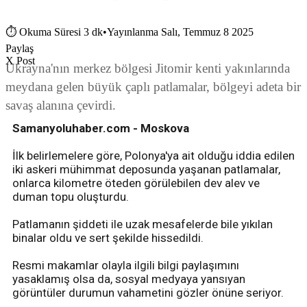
⏱
Okuma Süresi 3 dk
•
Yayınlanma Salı, Temmuz 8 2025
Paylaş
X Post
Ukrayna'nın merkez bölgesi Jitomir kenti yakınlarında
meydana gelen büyük çaplı patlamalar, bölgeyi adeta bir
savaş alanına çevirdi.
Samanyoluhaber.com - Moskova
İlk belirlemelere göre, Polonya'ya ait olduğu iddia edilen
iki askeri mühimmat deposunda yaşanan patlamalar,
onlarca kilometre öteden görülebilen dev alev ve
duman topu oluşturdu.
Patlamanın şiddeti ile uzak mesafelerde bile yıkılan
binalar oldu ve sert şekilde hissedildi.
Resmi makamlar olayla ilgili bilgi paylaşımını
yasaklamış olsa da, sosyal medyaya yansıyan
görüntüler durumun vahametini gözler önüne seriyor.