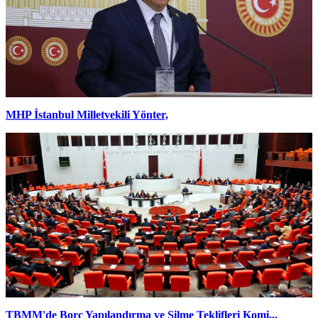
MHP İstanbul Milletvekili Yönter,
TBMM'de Borç Yapılandırma ve Silme Teklifleri Komi...