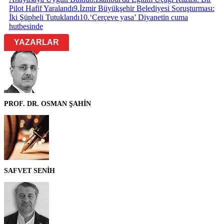
Pilot Hafif Yaralandı
9
.
İzmir Büyükşehir Belediyesi Soruşturması:
İki Şüpheli Tutuklandı
10
.
‘Çerçeve yasa’ Diyanetin cuma
hutbesinde
YAZARLAR
PROF. DR. OSMAN ŞAHİN
SAFVET SENİH