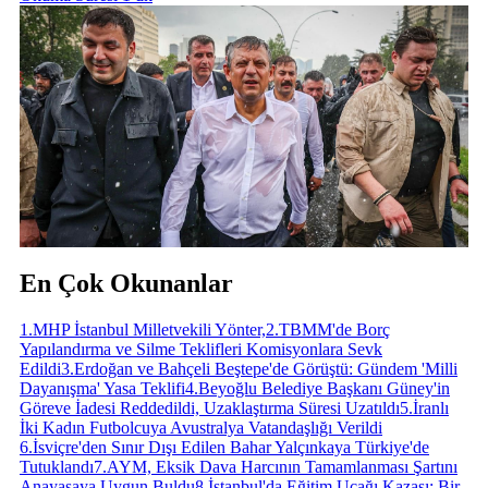
En Çok Okunanlar
1
.
MHP İstanbul Milletvekili Yönter,
2
.
TBMM'de Borç
Yapılandırma ve Silme Teklifleri Komisyonlara Sevk
Edildi
3
.
Erdoğan ve Bahçeli Beştepe'de Görüştü: Gündem 'Milli
Dayanışma' Yasa Teklifi
4
.
Beyoğlu Belediye Başkanı Güney'in
Göreve İadesi Reddedildi, Uzaklaştırma Süresi Uzatıldı
5
.
İranlı
İki Kadın Futbolcuya Avustralya Vatandaşlığı Verildi
6
.
İsviçre'den Sınır Dışı Edilen Bahar Yalçınkaya Türkiye'de
Tutuklandı
7
.
AYM, Eksik Dava Harcının Tamamlanması Şartını
Anayasaya Uygun Buldu
8
.
İstanbul'da Eğitim Uçağı Kazası: Bir