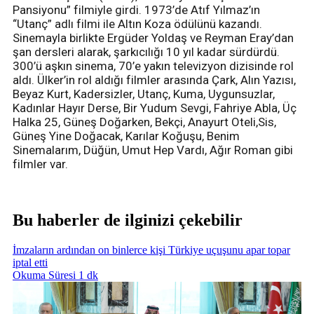
Pansiyonu” filmiyle girdi. 1973’de Atıf Yılmaz’ın
“Utanç” adlı filmi ile Altın Koza ödülünü kazandı.
Sinemayla birlikte Ergüder Yoldaş ve Reyman Eray’dan
şan dersleri alarak, şarkıcılığı 10 yıl kadar sürdürdü.
300’ü aşkın sinema, 70’e yakın televizyon dizisinde rol
aldı. Ülker’in rol aldığı filmler arasında Çark, Alın Yazısı,
Beyaz Kurt, Kadersizler, Utanç, Kuma, Uygunsuzlar,
Kadınlar Hayır Derse, Bir Yudum Sevgi, Fahriye Abla, Üç
Halka 25, Güneş Doğarken, Bekçi, Anayurt Oteli,Sis,
Güneş Yine Doğacak, Karılar Koğuşu, Benim
Sinemalarım, Düğün, Umut Hep Vardı, Ağır Roman gibi
filmler var.
Bu haberler de ilginizi çekebilir
İmzaların ardından on binlerce kişi Türkiye uçuşunu apar topar
iptal etti
Okuma Süresi 1 dk