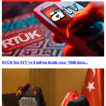
RTÜK’ten ATV’ye 8 milyon liralık ceza: ‘Milli duru...