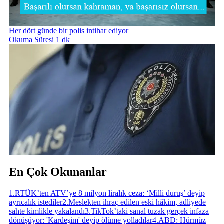
Her dört günde bir polis intihar ediyor
Okuma Süresi 1 dk
En Çok Okunanlar
1
.
RTÜK’ten ATV’ye 8 milyon liralık ceza: ‘Milli duruş’ deyip
ayrıcalık istediler
2
.
Meslekten ihraç edilen eski hâkim, adliyede
sahte kimlikle yakalandı
3
.
TikTok’taki sanal tuzak gerçek infaza
dönüşüyor: 'Kardeşim' deyip ölüme yolladılar
4
.
ABD: Hürmüz