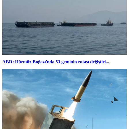
ABD: Hürmüz Boğazı'nda 53 geminin rotası değiştiri...