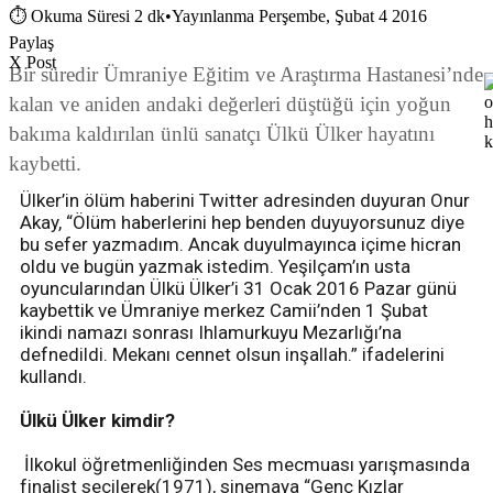
⏱
Okuma Süresi 2 dk
•
Yayınlanma Perşembe, Şubat 4 2016
Paylaş
X Post
Bir süredir Ümraniye Eğitim ve Araştırma Hastanesi’nde
kalan ve aniden andaki değerleri düştüğü için yoğun
bakıma kaldırılan ünlü sanatçı Ülkü Ülker hayatını
kaybetti.
Ülker’in ölüm haberini Twitter adresinden duyuran Onur
Akay, “Ölüm haberlerini hep benden duyuyorsunuz diye
bu sefer yazmadım. Ancak duyulmayınca içime hicran
oldu ve bugün yazmak istedim. Yeşilçam’ın usta
oyuncularından Ülkü Ülker’i 31 Ocak 2016 Pazar günü
kaybettik ve Ümraniye merkez Camii’nden 1 Şubat
ikindi namazı sonrası Ihlamurkuyu Mezarlığı’na
defnedildi. Mekanı cennet olsun inşallah.” ifadelerini
kullandı.
Ülkü Ülker kimdir?
İlkokul öğretmenliğinden Ses mecmuası yarışmasında
finalist seçilerek(1971), sinemaya “Genç Kızlar