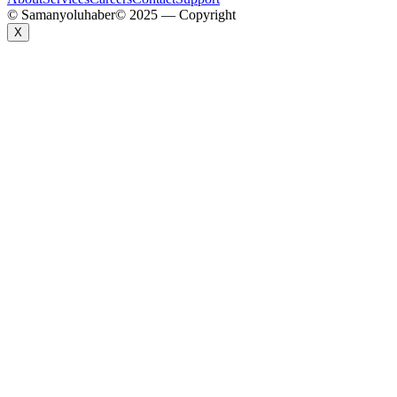
© Samanyoluhaber
© 2025 — Copyright
X