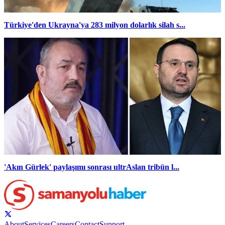
Türkiye'den Ukrayna'ya 283 milyon dolarlık silah s...
'Akın Gürlek' paylaşımı sonrası ultrAslan tribün l...
About
Services
Careers
Contact
Support