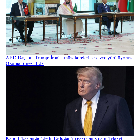
ABD Başkanı Trump: İran'la müzakereleri sessizce yürütüyoruz
Okuma Süresi 1 dk
Kandil ‘başlangıç’ dedi, Erdoğan’ın eski danışmanı ‘felaket’