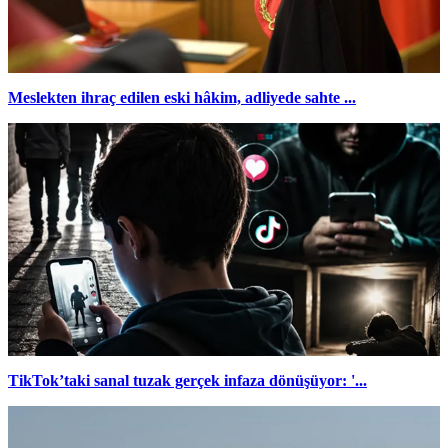
Meslekten ihraç edilen eski hâkim, adliyede sahte ...
TikTok’taki sanal tuzak gerçek infaza dönüşüyor: '...