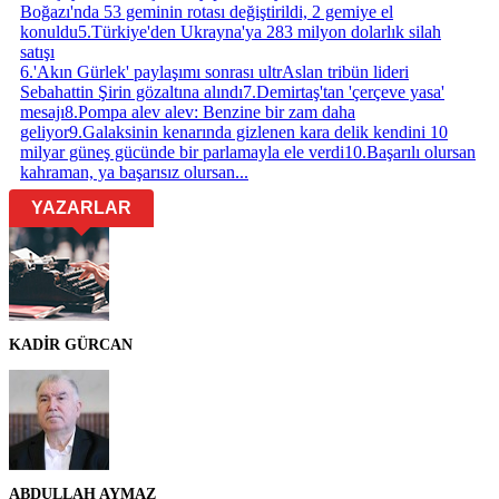
Boğazı'nda 53 geminin rotası değiştirildi, 2 gemiye el
konuldu
5
.
Türkiye'den Ukrayna'ya 283 milyon dolarlık silah
satışı
6
.
'Akın Gürlek' paylaşımı sonrası ultrAslan tribün lideri
Sebahattin Şirin gözaltına alındı
7
.
Demirtaş'tan 'çerçeve yasa'
mesajı
8
.
Pompa alev alev: Benzine bir zam daha
geliyor
9
.
Galaksinin kenarında gizlenen kara delik kendini 10
milyar güneş gücünde bir parlamayla ele verdi
10
.
Başarılı olursan
kahraman, ya başarısız olursan...
YAZARLAR
KADİR GÜRCAN
ABDULLAH AYMAZ