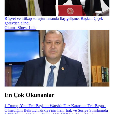
Rüşvet ve irtikap soruşturmasında flaş gelişme: Başkan Çiçek
görevden alındı
Okuma Süresi 1 dk
En Çok Okunanlar
1
.
Trump, Yeni Fed Başkanı Warsh'a Faiz Kararının Tek Başına
Olmadığını Belirtti
2
.
Türkiye'nin İran, Irak ve Suriye Sınırlarında