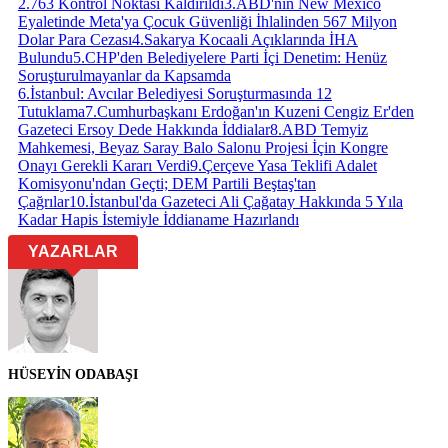
2.763 Kontrol Noktası Kaldırıldı
3
.
ABD'nin New Mexico
Eyaletinde Meta'ya Çocuk Güvenliği İhlalinden 567 Milyon
Dolar Para Cezası
4
.
Sakarya Kocaali Açıklarında İHA
Bulundu
5
.
CHP'den Belediyelere Parti İçi Denetim: Henüz
Soruşturulmayanlar da Kapsamda
6
.
İstanbul: Avcılar Belediyesi Soruşturmasında 12
Tutuklama
7
.
Cumhurbaşkanı Erdoğan'ın Kuzeni Cengiz Er'den
Gazeteci Ersoy Dede Hakkında İddialar
8
.
ABD Temyiz
Mahkemesi, Beyaz Saray Balo Salonu Projesi İçin Kongre
Onayı Gerekli Kararı Verdi
9
.
Çerçeve Yasa Teklifi Adalet
Komisyonu'ndan Geçti; DEM Partili Beştaş'tan
Çağrılar
10
.
İstanbul'da Gazeteci Ali Çağatay Hakkında 5 Yıla
Kadar Hapis İstemiyle İddianame Hazırlandı
YAZARLAR
HÜSEYİN ODABAŞI