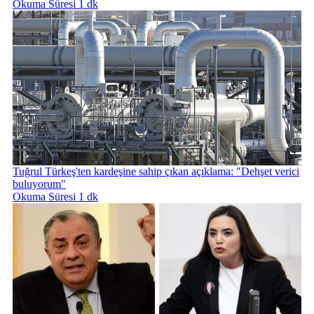
Okuma Süresi 1 dk
Tuğrul Türkeş'ten kardeşine sahip çıkan açıklama: "Dehşet verici
buluyorum"
Okuma Süresi 1 dk