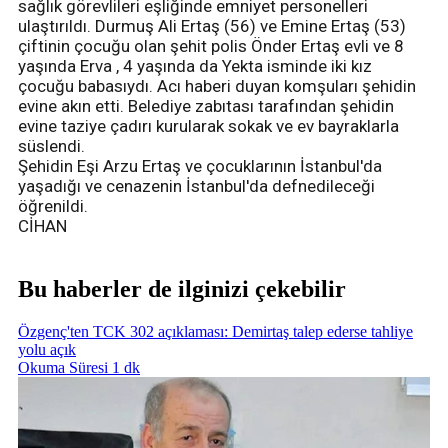
sağlık görevlileri eşliğinde emniyet personelleri
ulaştırıldı. Durmuş Ali Ertaş (56) ve Emine Ertaş (53)
çiftinin çocuğu olan şehit polis Önder Ertaş evli ve 8
yaşında Erva , 4 yaşında da Yekta isminde iki kız
çocuğu babasıydı. Acı haberi duyan komşuları şehidin
evine akın etti. Belediye zabıtası tarafından şehidin
evine taziye çadırı kurularak sokak ve ev bayraklarla
süslendi.
Şehidin Eşi Arzu Ertaş ve çocuklarının İstanbul'da
yaşadığı ve cenazenin İstanbul'da defnedileceği
öğrenildi.
CİHAN
Bu haberler de ilginizi çekebilir
Özgenç'ten TCK 302 açıklaması: Demirtaş talep ederse tahliye
yolu açık
Okuma Süresi 1 dk