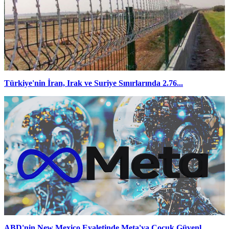
Türkiye'nin İran, Irak ve Suriye Sınırlarında 2.76...
ABD'nin New Mexico Eyaletinde Meta'ya Çocuk Güvenl...