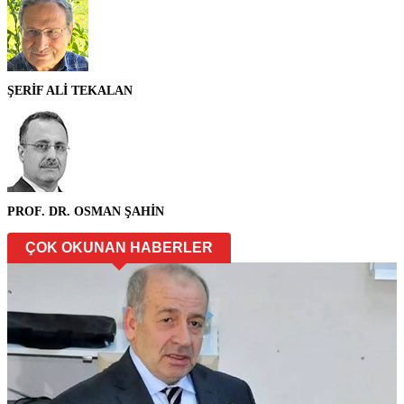
ŞERİF ALİ TEKALAN
PROF. DR. OSMAN ŞAHİN
ÇOK OKUNAN HABERLER