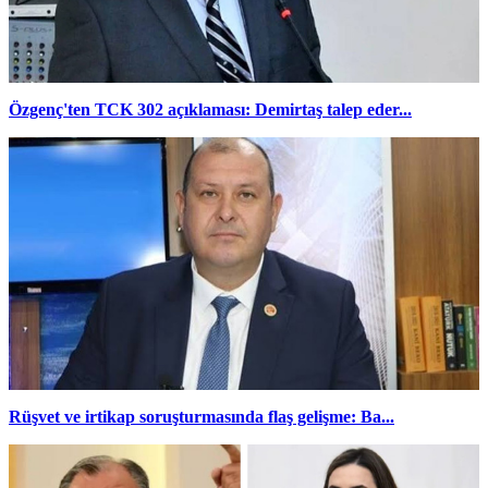
Özgenç'ten TCK 302 açıklaması: Demirtaş talep eder...
Rüşvet ve irtikap soruşturmasında flaş gelişme: Ba...