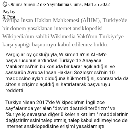
⏱
Okuma Süresi 2 dk
•
Yayınlanma Cuma, Mart 25 2022
Paylaş
X Post
Avrupa İnsan Hakları Mahkemesi (AİHM), Türkiye'de
bir dönem yasaklanan internet ansiklopedisi
Wikipedia'nın sahibi Wikimedia Vakfı'nın Türkiye'ye
karşı yaptığı başvuruyu kabul edilemez buldu.
Yargıçlar oy çokluğuyla, Wikimedia'nın AİHM'e
başvurusunun ardından Türkiye'de Anayasa
Mahkemesi'nin bu konuda bir karar açıkladığını ve
sansürün Avrupa İnsan Hakları Sözleşmesi'nin 10.
maddesine aykırı olduğuna hükmettiğini, sonrasında da
sitenin erişime açıldığını hatırlatarak başvuruyu
reddetti.
Türkiye Nisan 2017'de Wikipedia'nın İngilizce
sayfalarında yer alan "devlet destekli terörizm" ve
"Suriye iç savaşına diğer ülkelerin katılımı" maddelerinin
değiştirilmesini talep etmiş, talep kabul edilmeyince de
internet ansiklopedisine erişimi yasaklamıştı.