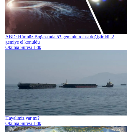
ABD: Hürmüz Boğazı'nda 53 geminin rotası değiştirildi, 2
gemiye el konuldu
Okuma Süresi 1 dk
Hayalimiz var mı?
Okuma Süresi 1 dk