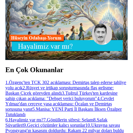
En Çok Okunanlar
1
.
Özgenç'ten TCK 302 açıklaması: Demirtaş talep ederse tahliye
yolu açık
2
.
Rüşvet ve irtikap soruşturmasında flaş gelişme:
Başkan Çiçek görevden alındı
3
.
Tuğrul Türkeş'ten kardeşine
sahip çıkan açıklama: "Dehşet verici buluyorum"
4
.
Cevdet
Yılmaz'dan çerçeve yasa açıklaması: Öcalan ve Demirtaş
sorusuna yanıt
5
.
Manisa: YENİ Parti İl Başkanı İlksen Özalper
Tutuklandı
6
.
Hayalimiz var mı?
7
.
Gönüllerin şifresi: Selam
8
.
Şafak
Süvarileri
9
.
Geçici çözümler kalıcı sorunlar
10
.
Ukrayna savaşı
Pyongyang'ın kasasını doldurdu: Rakam 22 milyar doları buldu