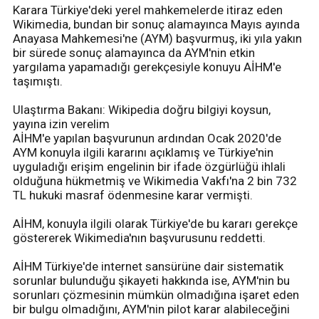
Karara Türkiye'deki yerel mahkemelerde itiraz eden
Wikimedia, bundan bir sonuç alamayınca Mayıs ayında
Anayasa Mahkemesi'ne (AYM) başvurmuş, iki yıla yakın
bir sürede sonuç alamayınca da AYM'nin etkin
yargılama yapamadığı gerekçesiyle konuyu AİHM'e
taşımıştı.
Ulaştırma Bakanı: Wikipedia doğru bilgiyi koysun,
yayına izin verelim
AİHM'e yapılan başvurunun ardından Ocak 2020'de
AYM konuyla ilgili kararını açıklamış ve Türkiye'nin
uyguladığı erişim engelinin bir ifade özgürlüğü ihlali
olduğuna hükmetmiş ve Wikimedia Vakfı'na 2 bin 732
TL hukuki masraf ödenmesine karar vermişti.
AİHM, konuyla ilgili olarak Türkiye'de bu kararı gerekçe
göstererek Wikimedia'nın başvurusunu reddetti.
AİHM Türkiye'de internet sansürüne dair sistematik
sorunlar bulunduğu şikayeti hakkında ise, AYM'nin bu
sorunları çözmesinin mümkün olmadığına işaret eden
bir bulgu olmadığını, AYM'nin pilot karar alabileceğini