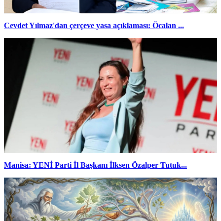
Cevdet Yılmaz'dan çerçeve yasa açıklaması: Öcalan ...
Manisa: YENİ Parti İl Başkanı İlksen Özalper Tutuk...