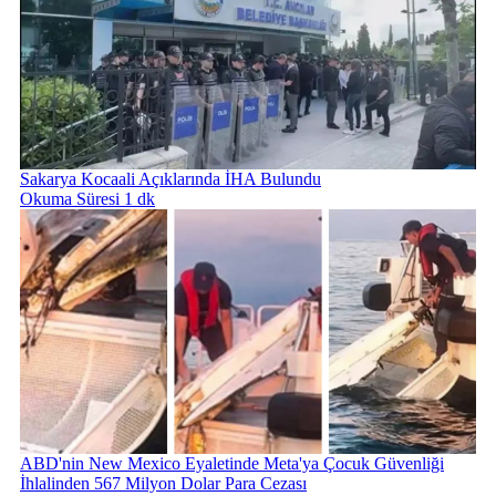
Sakarya Kocaali Açıklarında İHA Bulundu
Okuma Süresi 1 dk
ABD'nin New Mexico Eyaletinde Meta'ya Çocuk Güvenliği
İhlalinden 567 Milyon Dolar Para Cezası