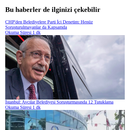
Bu haberler de ilginizi çekebilir
CHP'den Belediyelere Parti İçi Denetim: Henüz
Soruşturulmayanlar da Kapsamda
Okuma Süresi 1 dk
İstanbul: Avcılar Belediyesi Soruşturmasında 12 Tutuklama
Okuma Süresi 1 dk