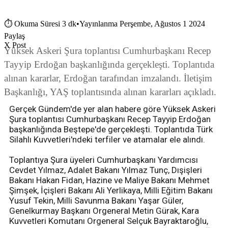
⏱
Okuma Süresi 3 dk
•
Yayınlanma Perşembe, Ağustos 1 2024
Paylaş
X Post
Yüksek Askeri Şura toplantısı Cumhurbaşkanı Recep
Tayyip Erdoğan başkanlığında gerçekleşti. Toplantıda
alınan kararlar, Erdoğan tarafından imzalandı. İletişim
Başkanlığı, YAŞ toplantısında alınan kararları açıkladı.
Gerçek Gündem'de yer alan habere göre Yüksek Askeri
Şura toplantısı Cumhurbaşkanı Recep Tayyip Erdoğan
başkanlığında Beştepe'de gerçekleşti. Toplantıda Türk
Silahlı Kuvvetleri'ndeki terfiler ve atamalar ele alındı.
Toplantıya Şura üyeleri Cumhurbaşkanı Yardımcısı
Cevdet Yılmaz, Adalet Bakanı Yılmaz Tunç, Dışişleri
Bakanı Hakan Fidan, Hazine ve Maliye Bakanı Mehmet
Şimşek, İçişleri Bakanı Ali Yerlikaya, Milli Eğitim Bakanı
Yusuf Tekin, Milli Savunma Bakanı Yaşar Güler,
Genelkurmay Başkanı Orgeneral Metin Gürak, Kara
Kuvvetleri Komutanı Orgeneral Selçuk Bayraktaroğlu,