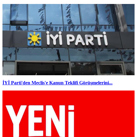
İYİ Parti'den Meclis'e Kanun Teklifi Görüşmelerini...