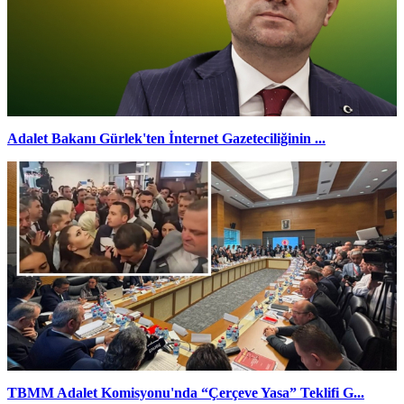
Adalet Bakanı Gürlek'ten İnternet Gazeteciliğinin ...
TBMM Adalet Komisyonu'nda “Çerçeve Yasa” Teklifi G...