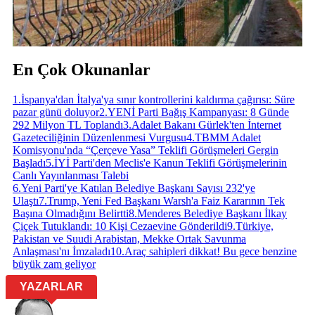
En Çok Okunanlar
1
.
İspanya'dan İtalya'ya sınır kontrollerini kaldırma çağırısı: Süre
pazar günü doluyor
2
.
YENİ Parti Bağış Kampanyası: 8 Günde
292 Milyon TL Toplandı
3
.
Adalet Bakanı Gürlek'ten İnternet
Gazeteciliğinin Düzenlenmesi Vurgusu
4
.
TBMM Adalet
Komisyonu'nda “Çerçeve Yasa” Teklifi Görüşmeleri Gergin
Başladı
5
.
İYİ Parti'den Meclis'e Kanun Teklifi Görüşmelerinin
Canlı Yayınlanması Talebi
6
.
Yeni Parti'ye Katılan Belediye Başkanı Sayısı 232'ye
Ulaştı
7
.
Trump, Yeni Fed Başkanı Warsh'a Faiz Kararının Tek
Başına Olmadığını Belirtti
8
.
Menderes Belediye Başkanı İlkay
Çiçek Tutuklandı: 10 Kişi Cezaevine Gönderildi
9
.
Türkiye,
Pakistan ve Suudi Arabistan, Mekke Ortak Savunma
Anlaşması'nı İmzaladı
10
.
Araç sahipleri dikkat! Bu gece benzine
büyük zam geliyor
YAZARLAR