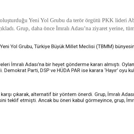
oluşturduğu Yeni Yol Grubu da terör örgütü PKK lideri Ab
dı. Grup, daha önce İmralı Adası’na ziyaret yerine, tüm
 Yeni Yol Grubu, Türkiye Büyük Millet Meclisi (TBMM) bünyesin
eri İmralı Adası’na bir heyet gönderme kararı almıştı. Oyla
ldi. Demokrat Parti, DSP ve HÜDA PAR ise karara ‘Hayır’ oyu ku
 karşı çıkarak, alternatif bir yöntem önerdi. Grup, İmralı Adas
sini teklif etmişti. Ancak bu öneri kabul görmeyince, grup, İm