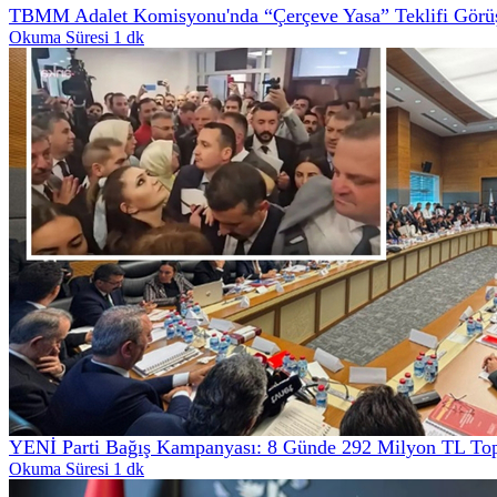
TBMM Adalet Komisyonu'nda “Çerçeve Yasa” Teklifi Görüş
Okuma Süresi 1 dk
YENİ Parti Bağış Kampanyası: 8 Günde 292 Milyon TL Top
Okuma Süresi 1 dk