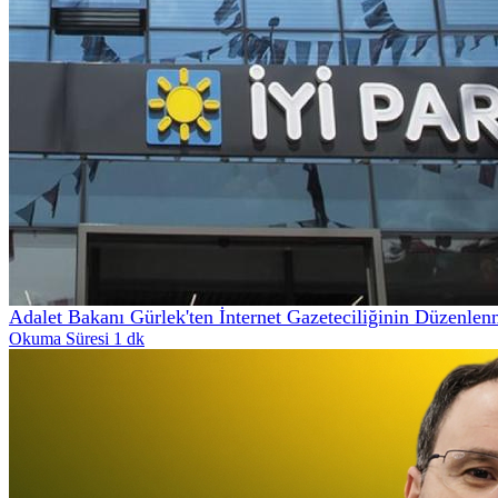
Adalet Bakanı Gürlek'ten İnternet Gazeteciliğinin Düzenle
Okuma Süresi 1 dk