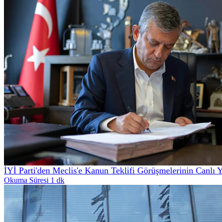
İYİ Parti'den Meclis'e Kanun Teklifi Görüşmelerinin Canlı 
Okuma Süresi 1 dk