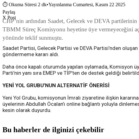
⏱
Okuma Süresi 2 dk
•
Yayınlanma Cumartesi, Kasım 22 2025
Paylaş
X Post
CHP’nin ardından Saadet, Gelecek ve DEVA partilerinin 
TBMM Süreç Komisyonu heyetine üye vermeyeceğini açıkla
yönünde teklif sunmuştu.
Saadet Partisi, Gelecek Partisi ve DEVA Partisi’nden oluşan
göndermeme kararı aldı.
Daha önce kapalı oturumda yapılan oylamada, Komisyon üyel
Parti’nin yanı sıra EMEP ve TİP’ten de destek geldiği belirti
YENİ YOL GRUBU’NUN ALTERNATİF ÖNERİSİ
Yeni Yol Grubu, komisyonun İmralı ziyaretine ilişkin kararına
üyelerinin Abdullah Öcalan’ı online bağlantı yoluyla dinleme
kesin olarak duyurdu.
Bu haberler de ilginizi çekebilir