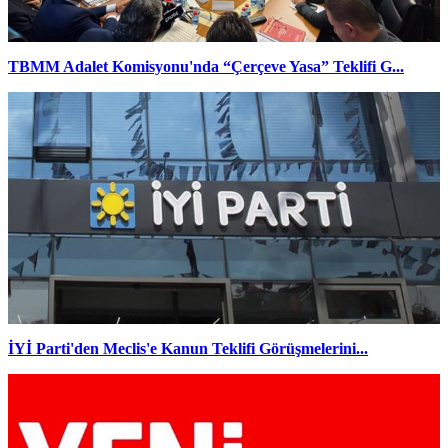
TBMM Adalet Komisyonu'nda “Çerçeve Yasa” Teklifi G...
İYİ Parti'den Meclis'e Kanun Teklifi Görüşmelerini...