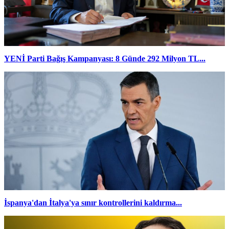
YENİ Parti Bağış Kampanyası: 8 Günde 292 Milyon TL...
İspanya'dan İtalya'ya sınır kontrollerini kaldırma...