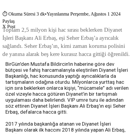
⏱
Okuma Süresi 3 dk
•
Yayınlanma Perşembe, Ağustos 1 2024
Paylaş
X Post
Toplam 2,5 milyon kişi hac sırası beklerken Diyanet
İşleri Başkanı Ali Erbaş, eşi Seher Erbaş’a ayrıcalık
sağlandı. Seher Erbaş’ın, kimi zaman koruma polisini
de yanına alarak beş kere kurasız hacca gittiği öğrenildi.
BirGün'den Mustafa Bildircin'in haberine göre dev
bütçesi ve fahiş harcamalarıyla eleştirilen Diyanet İşleri
Başkanlığı, hac konusunda yaptığı ayrıcalıklarla da
tartışmaların odağına oturdu. Milyonlarca yurttaş hac
için sıra beklerken onlarca kişiyi, “mücamele” adı verilen
özel vizeyle hacca götüren Diyanet’in bir tartışmalı
uygulaması daha belirlendi. VIP umre turu ile adından
söz ettiren Diyanet İşleri Başkanı Ali Erbaş’ın eşi Seher
Erbaş, defalarca hacca gitti.
2017 yılında başkanlığa atanan ve Diyanet İşleri
Başkanı olarak ilk haccını 2018 yılında yapan Ali Erbaş,