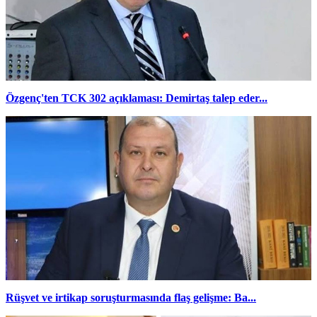
Özgenç'ten TCK 302 açıklaması: Demirtaş talep eder...
Rüşvet ve irtikap soruşturmasında flaş gelişme: Ba...