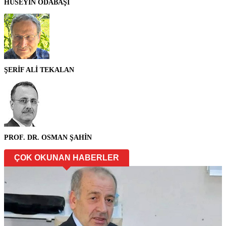
HÜSEYİN ODABAŞI
ŞERİF ALİ TEKALAN
PROF. DR. OSMAN ŞAHİN
ÇOK OKUNAN HABERLER