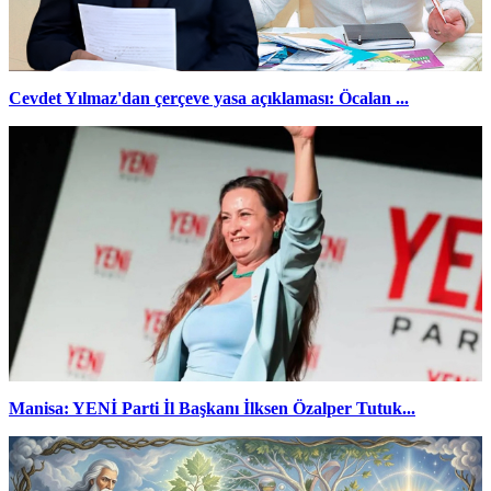
Cevdet Yılmaz'dan çerçeve yasa açıklaması: Öcalan ...
Manisa: YENİ Parti İl Başkanı İlksen Özalper Tutuk...