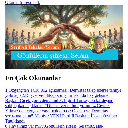
Okuma Süresi 1 dk
En Çok Okunanlar
1
.
Özgenç'ten TCK 302 açıklaması: Demirtaş talep ederse tahliye
yolu açık
2
.
Rüşvet ve irtikap soruşturmasında flaş gelişme:
Başkan Çiçek görevden alındı
3
.
Tuğrul Türkeş'ten kardeşine
sahip çıkan açıklama: "Dehşet verici buluyorum"
4
.
Cevdet
Yılmaz'dan çerçeve yasa açıklaması: Öcalan ve Demirtaş
sorusuna yanıt
5
.
Manisa: YENİ Parti İl Başkanı İlksen Özalper
Tutuklandı
6
.
Hayalimiz var mı?
7
.
Gönüllerin şifresi: Selam
8
.
Şafak