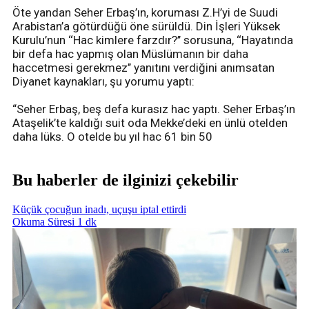
Öte yandan Seher Erbaş’ın, koruması Z.H’yi de Suudi
Arabistan’a götürdüğü öne sürüldü. Din İşleri Yüksek
Kurulu’nun ‘‘Hac kimlere farzdır?’’ sorusuna, ‘‘Hayatında
bir defa hac yapmış olan Müslümanın bir daha
haccetmesi gerekmez’’ yanıtını verdiğini anımsatan
Diyanet kaynakları, şu yorumu yaptı:
“Seher Erbaş, beş defa kurasız hac yaptı. Seher Erbaş’ın
Ataşelik’te kaldığı suit oda Mekke’deki en ünlü otelden
daha lüks. O otelde bu yıl hac 61 bin 50
Bu haberler de ilginizi çekebilir
Küçük çocuğun inadı, uçuşu iptal ettirdi
Okuma Süresi 1 dk