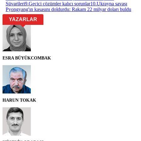
Süvarileri
9
.
Geçici çözümler kalıcı sorunlar
10
.
Ukrayna savaşı
Pyongyang'ın kasasını doldurdu: Rakam 22 milyar doları buldu
YAZARLAR
ESRA BÜYÜKCOMBAK
HARUN TOKAK