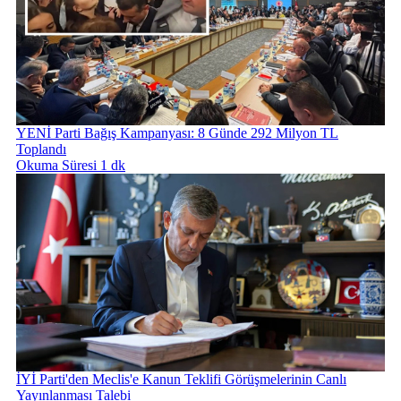
YENİ Parti Bağış Kampanyası: 8 Günde 292 Milyon TL
Toplandı
Okuma Süresi 1 dk
İYİ Parti'den Meclis'e Kanun Teklifi Görüşmelerinin Canlı
Yayınlanması Talebi