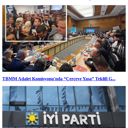
TBMM Adalet Komisyonu'nda “Çerçeve Yasa” Teklifi G...