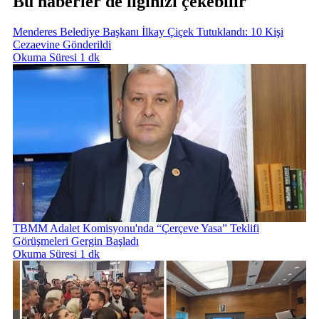
Bu haberler de ilginizi çekebilir
Menderes Belediye Başkanı İlkay Çiçek Tutuklandı: 10 Kişi
Cezaevine Gönderildi
Okuma Süresi 1 dk
TBMM Adalet Komisyonu'nda “Çerçeve Yasa” Teklifi
Görüşmeleri Gergin Başladı
Okuma Süresi 1 dk