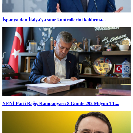
İspanya'dan İtalya'ya sınır kontrollerini kaldırma...
YENİ Parti Bağış Kampanyası: 8 Günde 292 Milyon TL...