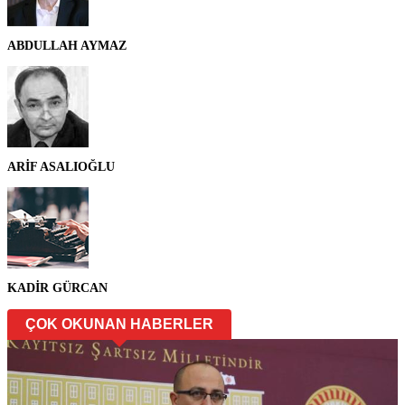
ABDULLAH AYMAZ
ARİF ASALIOĞLU
KADİR GÜRCAN
ÇOK OKUNAN HABERLER