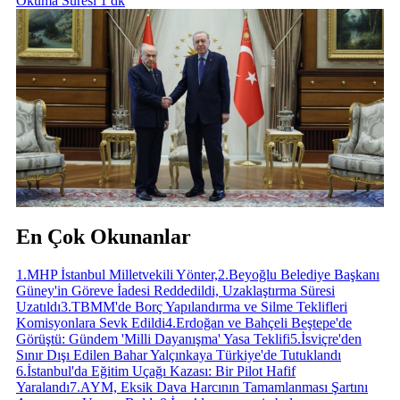
Okuma Süresi 1 dk
En Çok Okunanlar
1
.
MHP İstanbul Milletvekili Yönter,
2
.
Beyoğlu Belediye Başkanı
Güney'in Göreve İadesi Reddedildi, Uzaklaştırma Süresi
Uzatıldı
3
.
TBMM'de Borç Yapılandırma ve Silme Teklifleri
Komisyonlara Sevk Edildi
4
.
Erdoğan ve Bahçeli Beştepe'de
Görüştü: Gündem 'Milli Dayanışma' Yasa Teklifi
5
.
İsviçre'den
Sınır Dışı Edilen Bahar Yalçınkaya Türkiye'de Tutuklandı
6
.
İstanbul'da Eğitim Uçağı Kazası: Bir Pilot Hafif
Yaralandı
7
.
AYM, Eksik Dava Harcının Tamamlanması Şartını