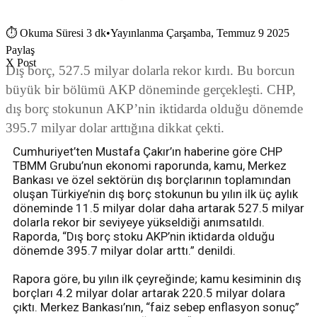
⏱
Okuma Süresi 3 dk
•
Yayınlanma Çarşamba, Temmuz 9 2025
Paylaş
X Post
Dış borç, 527.5 milyar dolarla rekor kırdı. Bu borcun
büyük bir bölümü AKP döneminde gerçekleşti. CHP,
dış borç stokunun AKP’nin iktidarda olduğu dönemde
395.7 milyar dolar arttığına dikkat çekti.
Cumhuriyet’ten Mustafa Çakır’ın haberine göre CHP
TBMM Grubu’nun ekonomi raporunda, kamu, Merkez
Bankası ve özel sektörün dış borçlarının toplamından
oluşan Türkiye’nin dış borç stokunun bu yılın ilk üç aylık
döneminde 11.5 milyar dolar daha artarak 527.5 milyar
dolarla rekor bir seviyeye yükseldiği anımsatıldı.
Raporda, “Dış borç stoku AKP’nin iktidarda olduğu
dönemde 395.7 milyar dolar arttı.” denildi.
Rapora göre, bu yılın ilk çeyreğinde; kamu kesiminin dış
borçları 4.2 milyar dolar artarak 220.5 milyar dolara
çıktı. Merkez Bankası’nın, “faiz sebep enflasyon sonuç”