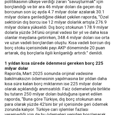
politikasının ülkeye verdiği zararı “savuşturmak” için
borçlandığı ve bir ara 46 milyar doları da geçen dış
borcunun son üç ayda 4.7 milyar dolar azalarak 30.1
milyar dolara gerilediğine dikkat çekilen raporda, “Özel
sektörün dış borcu ise 12 milyar dolarlık artışla 276.9
milyar dolara yükseldi. Dış borç stokunun 178.9 milyar
dolarla yüzde 34’ünü orijinal vadesi bir yıl ve daha kısa
olanlar meydana getirirken, 348.4 milyar doları ise orta
ve uzun vadeli borçlardan oluştu. Kısa vadeli borcun dış
borç stoku içerisindeki payı AKP döneminde 20 puan
artarak, dış borçlarla ilgili kırılganlığı artırdı.” denildi.
1 yıldan kısa sürede ödenmesi gereken borç 225
milyar dolar
Raporda, Mart 2025 sonunda orijinal vadesine
bakılmaksızın ödemesinin yapılmasına bir yıldan daha
kısa süre kalan borç miktarının ise 225 milyar dolar
olarak açıklandığı anımsatıldı. Faiz ödemeleriyle birlikte
bu tutarın 250 milyar doları bulduğuna işaret edilen
raporda, “Buna göre Türkiye, dış borç stokunun ana
para olarak yüzde 42’sini bir yıl içerisinde geri ödemek
zorunda kalıyor. Türkiye cari işlemler fazlası
veremediği için de bu ödemeleri yeniden borçlanarak