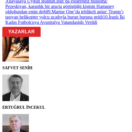
Anayasaya Uygun Buldu
8
.
İran’da esrarengiz buluşma:
Pezeşkiyan, karanlık bir araçta görüştüğü kişinin Hamaney
olduğundan emin değil
9
.
Marine One’da tehlikeli anlar: Trump’ı
taşıyan helikopter yolcu uçağıyla burun buruna geldi
10
.
İranlı İki
Kadın Futbolcuya Avustralya Vatandaşlığı Verildi
YAZARLAR
SAFVET SENİH
ERTUĞRUL İNCEKUL