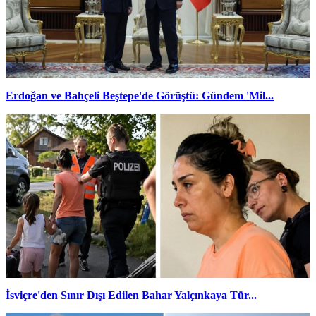
Erdoğan ve Bahçeli Beştepe'de Görüştü: Gündem 'Mil...
İsviçre'den Sınır Dışı Edilen Bahar Yalçınkaya Tür...