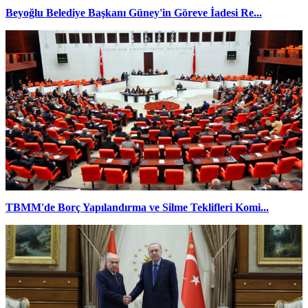
Beyoğlu Belediye Başkanı Güney'in Göreve İadesi Re...
TBMM'de Borç Yapılandırma ve Silme Teklifleri Komi...