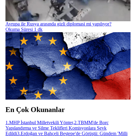
Avrupa ile Rusya arasında gizli diplomasi mi yapılıyor?
Okuma Süresi 1 dk
En Çok Okunanlar
1
.
MHP İstanbul Milletvekili Yönter,
2
.
TBMM'de Borç
Yapılandırma ve Silme Teklifleri Komisyonlara Sevk
Edildi
3
.
Erdoğan ve Bahçeli Beştepe'de Görüştü: Gündem 'Milli