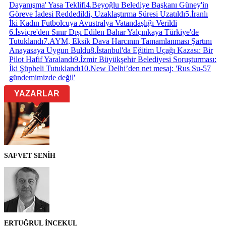
Dayanışma' Yasa Teklifi
4
.
Beyoğlu Belediye Başkanı Güney'in
Göreve İadesi Reddedildi, Uzaklaştırma Süresi Uzatıldı
5
.
İranlı
İki Kadın Futbolcuya Avustralya Vatandaşlığı Verildi
6
.
İsviçre'den Sınır Dışı Edilen Bahar Yalçınkaya Türkiye'de
Tutuklandı
7
.
AYM, Eksik Dava Harcının Tamamlanması Şartını
Anayasaya Uygun Buldu
8
.
İstanbul'da Eğitim Uçağı Kazası: Bir
Pilot Hafif Yaralandı
9
.
İzmir Büyükşehir Belediyesi Soruşturması:
İki Şüpheli Tutuklandı
10
.
New Delhi’den net mesaj: 'Rus Su-57
gündemimizde değil'
YAZARLAR
SAFVET SENİH
ERTUĞRUL İNCEKUL