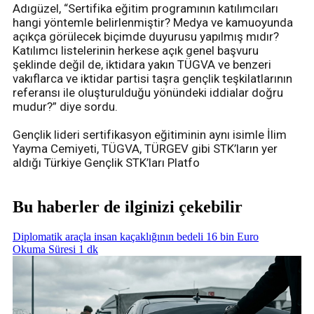
Adıgüzel, “Sertifika eğitim programının katılımcıları
hangi yöntemle belirlenmiştir? Medya ve kamuoyunda
açıkça görülecek biçimde duyurusu yapılmış mıdır?
Katılımcı listelerinin herkese açık genel başvuru
şeklinde değil de, iktidara yakın TÜGVA ve benzeri
vakıflarca ve iktidar partisi taşra gençlik teşkilatlarının
referansı ile oluşturulduğu yönündeki iddialar doğru
mudur?” diye sordu.
Gençlik lideri sertifikasyon eğitiminin aynı isimle İlim
Yayma Cemiyeti, TÜGVA, TÜRGEV gibi STK’ların yer
aldığı Türkiye Gençlik STK’ları Platfo
Bu haberler de ilginizi çekebilir
Diplomatik araçla insan kaçaklığının bedeli 16 bin Euro
Okuma Süresi 1 dk