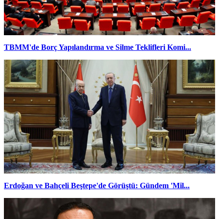
TBMM'de Borç Yapılandırma ve Silme Teklifleri Komi...
Erdoğan ve Bahçeli Beştepe'de Görüştü: Gündem 'Mil...