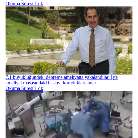
Okuma Süresi 1 dk
7.1 büyüklüğündeki depreme ameliyatta yakalandılar: İşte
ameliyat masasındaki hastayı korudukları anlar
Okuma Süresi 1 dk