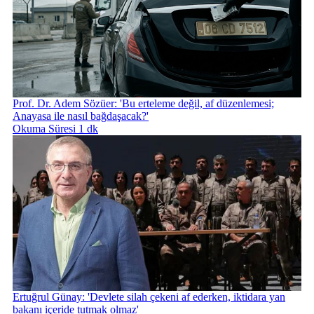
Prof. Dr. Adem Sözüer: 'Bu erteleme değil, af düzenlemesi;
Anayasa ile nasıl bağdaşacak?'
Okuma Süresi 1 dk
Ertuğrul Günay: 'Devlete silah çekeni af ederken, iktidara yan
bakanı içeride tutmak olmaz'