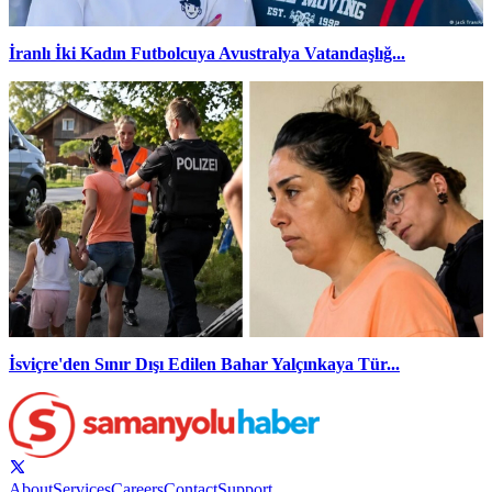
İranlı İki Kadın Futbolcuya Avustralya Vatandaşlığ...
İsviçre'den Sınır Dışı Edilen Bahar Yalçınkaya Tür...
About
Services
Careers
Contact
Support