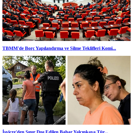
TBMM'de Borç Yapılandırma ve Silme Teklifleri Komi...
İsviçre'den Sınır Dışı Edilen Bahar Yalçınkaya Tür...