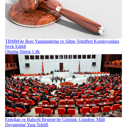
TBMM'de Borç Yapılandırma ve Silme Teklifleri Komisyonlara
Sevk Edildi
Okuma Süresi 1 dk
Erdoğan ve Bahçeli Beştepe'de Görüştü: Gündem 'Milli
Dayanışma' Yasa Teklifi