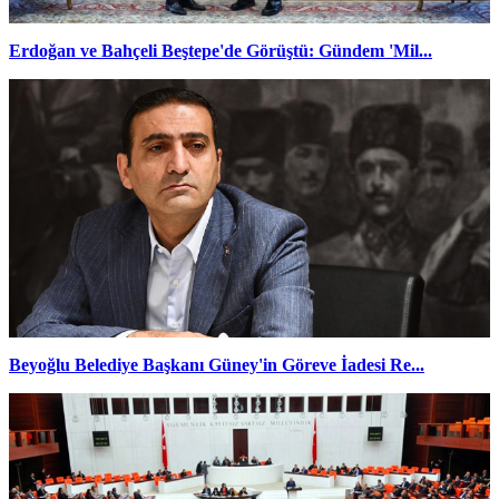
Erdoğan ve Bahçeli Beştepe'de Görüştü: Gündem 'Mil...
Beyoğlu Belediye Başkanı Güney'in Göreve İadesi Re...