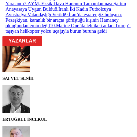
Yaralandı
7
.
AYM, Eksik Dava Harcının Tamamlanması Şartını
Anayasaya Uygun Buldu
8
.
İranlı İki Kadın Futbolcuya
Avustralya Vatandaşlığı Verildi
9
.
İran’da esrarengiz buluşma:
Pezeşkiyan, karanlık bir araçta görüştüğü kişinin Hamaney
olduğundan emin değil
10
.
Marine One’da tehlikeli anlar: Trump’ı
taşıyan helikopter yolcu uçağıyla burun buruna geldi
YAZARLAR
SAFVET SENİH
ERTUĞRUL İNCEKUL