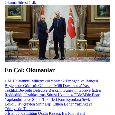
Okuma Süresi 1 dk
En Çok Okunanlar
1
.
MHP İstanbul Milletvekili Yönter,
2
.
Erdoğan ve Bahçeli
Beştepe'de Görüştü: Gündem 'Milli Dayanışma' Yasa
Teklifi
3
.
Beyoğlu Belediye Başkanı Güney'in Göreve İadesi
Reddedildi, Uzaklaştırma Süresi Uzatıldı
4
.
TBMM'de Borç
Yapılandırma ve Silme Teklifleri Komisyonlara Sevk
Edildi
5
.
İsviçre'den Sınır Dışı Edilen Bahar Yalçınkaya
Türkiye'de Tutuklandı
6
.
İstanbul'da Eğitim Uçağı Kazası: Bir Pilot Hafif