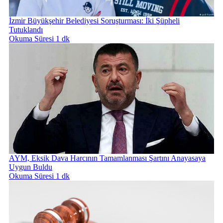
İzmir Büyükşehir Belediyesi Soruşturması: İki Şüpheli
Tutuklandı
Okuma Süresi 1 dk
AYM, Eksik Dava Harcının Tamamlanması Şartını Anayasaya
Uygun Buldu
Okuma Süresi 1 dk