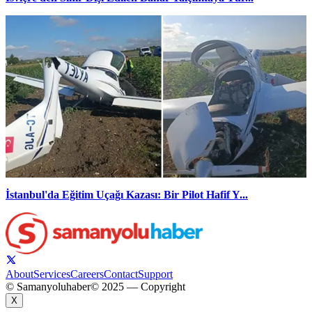
İstanbul'da Eğitim Uçağı Kazası: Bir Pilot Hafif Y...
About
Services
Careers
Contact
Support
© Samanyoluhaber
© 2025 — Copyright
X