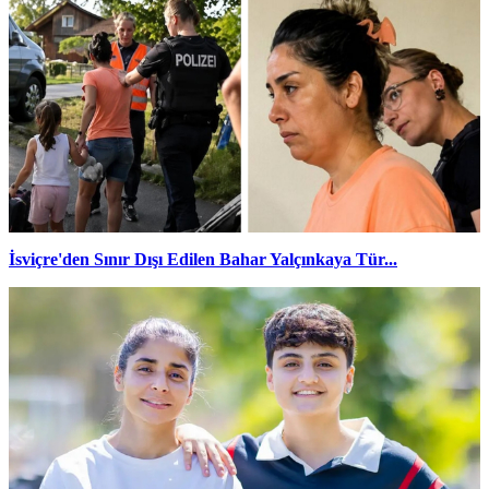
İsviçre'den Sınır Dışı Edilen Bahar Yalçınkaya Tür...