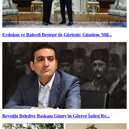
Erdoğan ve Bahçeli Beştepe'de Görüştü: Gündem 'Mil...
Beyoğlu Belediye Başkanı Güney'in Göreve İadesi Re...