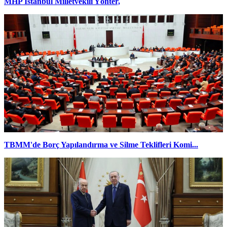
MHP İstanbul Milletvekili Yönter,
TBMM'de Borç Yapılandırma ve Silme Teklifleri Komi...