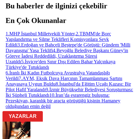
Bu haberler de ilginizi çekebilir
En Çok Okunanlar
1
.
MHP İstanbul Milletvekili Yönter,
2
.
TBMM'de Borç
Yapılandırma ve Silme Teklifleri Komisyonlara Sevk
Edildi
3
.
Erdoğan ve Bahçeli Beştepe'de Görüştü: Gündem 'Milli
Dayanışma' Yasa Teklifi
4
.
Beyoğlu Belediye Başkanı Güney'in
Göreve İadesi Reddedildi, Uzaklaştırma Süresi
Uzatıldı
5
.
İsviçre'den Sınır Dışı Edilen Bahar Yalçınkaya
Türkiye'de Tutuklandı
6
.
İranlı İki Kadın Futbolcuya Avustralya Vatandaşlığı
Verildi
7
.
AYM, Eksik Dava Harcının Tamamlanması Şartını
Anayasaya Uygun Buldu
8
.
İstanbul'da Eğitim Uçağı Kazası: Bir
Pilot Hafif Yaralandı
9
.
İzmir Büyükşehir Belediyesi Soruşturması:
İki Şüpheli Tutuklandı
10
.
İran’da esrarengiz buluşma:
Pezeşkiyan, karanlık bir araçta görüştüğü kişinin Hamaney
olduğundan emin değil
YAZARLAR