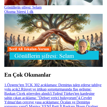
Gönüllerin şifresi: Selam
Okuma Süresi 1 dk
En Çok Okunanlar
1
.
Özgenç'ten TCK 302 açıklaması: Demirtaş talep ederse tahliye
yolu açık
2
.
Rüşvet ve irtikap soruşturmasında flaş gelişme:
Başkan Çiçek görevden alındı
3
.
Tuğrul Türkeş'ten kardeşine
sahip çıkan açıklama: "Dehşet verici buluyorum"
4
.
Cevdet
Yılmaz'dan çerçeve yasa açıklaması: Öcalan ve Demirtaş
sorusuna yanıt
5
.
Manisa: YENİ Parti İl Başkanı İlksen Özalper