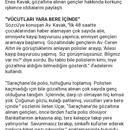
Enes Kavak, gözaltına alınan gençler hakkında korkunç
işkence iddialarını paylaştı.
“VÜCUTLARI YARA BERE İÇİNDE”
Sözcü'ye konuşan Av. Kavak, "İlk 48 saatte
çocuklarından haber alamayan çok sayıda aile,
emniyete kayıp başvurusu yapınca, emniyet gençleri
aramaya başlamış. Gözaltındaki gençlerin Av. Ceren
Altın ile görüştüklerini anlayan polisler arayıp, 'Ailesi
kayıp başvurusu yapmış. Siz görüşmüşsünüz. Bilginiz
var mı?' diye sordu. Bu tablo bile polislerin kimi, niye
gözaltına aldığını bilmediğini gösterdi.” ifadelerini
kullandı.
“Saraçhane'de polis, tuttuğunu toplamış. Polisten
kaçmadığı için bile gözaltına alınan çok sayıda genç
olduğuna tanığım. İçlerinde, darp izi olmayan hiç kimse
yok. Çoğunun gözü, kulağı patlamış, vücutları yara bere
içinde." sözlerini ileten Uçar, “Saraçhane'de gözaltına
alınan gençleri, önce birden fazla polis dövüyor.
Barikatlarının arkasına alıp, ters kelepçe takıp yere
yatırıyorlar. Savunmasız bırakıp, sinkaflı küfürler ederek
topluca biber gazı sıkıyorlar.” açıklamasında bulundu.