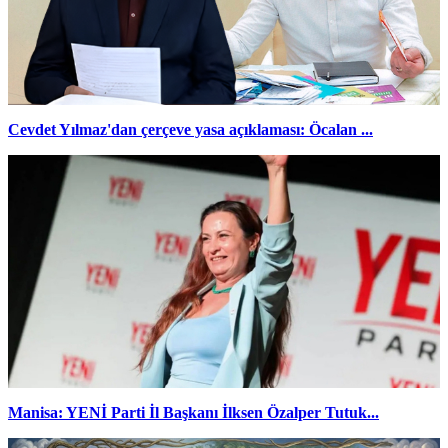
Cevdet Yılmaz'dan çerçeve yasa açıklaması: Öcalan ...
Manisa: YENİ Parti İl Başkanı İlksen Özalper Tutuk...