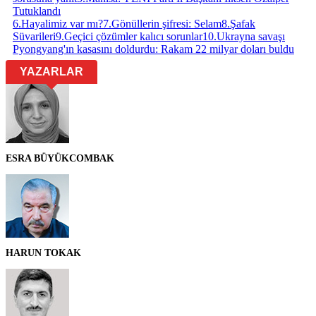
Tutuklandı
6
.
Hayalimiz var mı?
7
.
Gönüllerin şifresi: Selam
8
.
Şafak
Süvarileri
9
.
Geçici çözümler kalıcı sorunlar
10
.
Ukrayna savaşı
Pyongyang'ın kasasını doldurdu: Rakam 22 milyar doları buldu
YAZARLAR
ESRA BÜYÜKCOMBAK
HARUN TOKAK