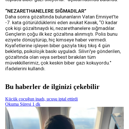
“NEZARETHANELERE SIĞMADILAR”
Daha sonra gözaltında bulunanların Vatan Emniyet'te
-7. kata götürüldüklerini eden avukat Kavak, “O kadar
çok kişi gözaltınaydı ki, nezarethanelere sığmadılar.
Gençlerin çoğu ilk kez gözaltına alınmıştı. Polis bunu
eziyete dönüştürüp, hiç kimseye haber vermedi.
Kıyafetlerine işleyen biber gazıyla tıkış tıkış 4 gün
bekletip, psikolojik baskı uyguladı. Silivri'ye gönderilen,
gözaltında olan veya serbest bırakılan tüm
müvekkillerimiz, çok keskin biber gazı kokuyordu."
ifadelerini kullandı.
Bu haberler de ilginizi çekebilir
Küçük çocuğun inadı, uçuşu iptal ettirdi
Okuma Süresi 1 dk