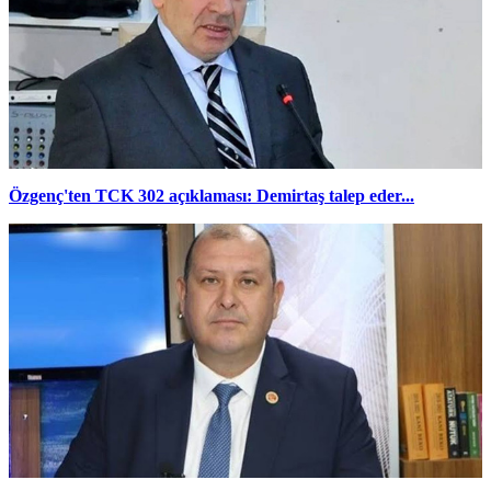
Özgenç'ten TCK 302 açıklaması: Demirtaş talep eder...