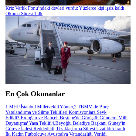
Kriz Varlık Fonu’ndaki devleri vurdu: Yüzlerce kişi işsiz kaldı
Okuma Süresi 1 dk
En Çok Okunanlar
1
.
MHP İstanbul Milletvekili Yönter,
2
.
TBMM'de Borç
Yapılandırma ve Silme Teklifleri Komisyonlara Sevk
Edildi
3
.
Erdoğan ve Bahçeli Beştepe'de Görüştü: Gündem 'Milli
Dayanışma' Yasa Teklifi
4
.
Beyoğlu Belediye Başkanı Güney'in
Göreve İadesi Reddedildi, Uzaklaştırma Süresi Uzatıldı
5
.
İranlı
İki Kadın Futbolcuya Avustralya Vatandaşlığı Verildi