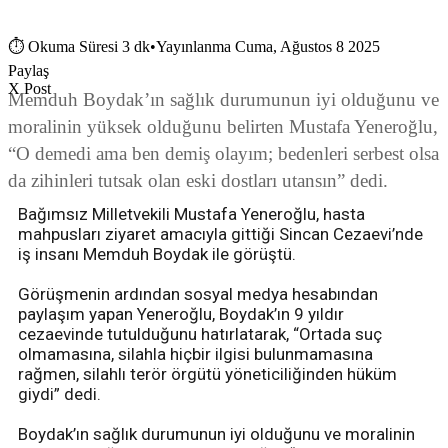
⏱
Okuma Süresi 3 dk
•
Yayınlanma Cuma, Ağustos 8 2025
Paylaş
X Post
Memduh Boydak’ın sağlık durumunun iyi olduğunu ve
moralinin yüksek olduğunu belirten Mustafa Yeneroğlu,
“O demedi ama ben demiş olayım; bedenleri serbest olsa
da zihinleri tutsak olan eski dostları utansın” dedi.
Bağımsız Milletvekili Mustafa Yeneroğlu, hasta
mahpusları ziyaret amacıyla gittiği Sincan Cezaevi’nde
iş insanı Memduh Boydak ile görüştü.
Görüşmenin ardından sosyal medya hesabından
paylaşım yapan Yeneroğlu, Boydak’ın 9 yıldır
cezaevinde tutulduğunu hatırlatarak, “Ortada suç
olmamasına, silahla hiçbir ilgisi bulunmamasına
rağmen, silahlı terör örgütü yöneticiliğinden hüküm
giydi” dedi.
Boydak’ın sağlık durumunun iyi olduğunu ve moralinin