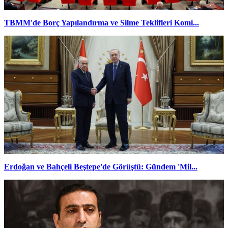
TBMM'de Borç Yapılandırma ve Silme Teklifleri Komi...
Erdoğan ve Bahçeli Beştepe'de Görüştü: Gündem 'Mil...