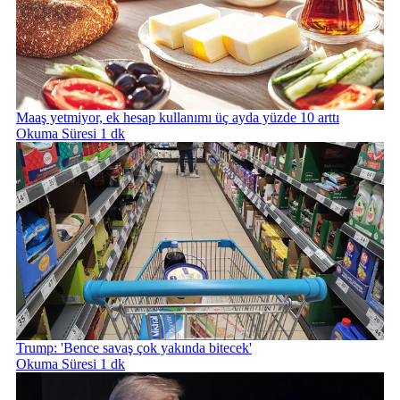
Maaş yetmiyor, ek hesap kullanımı üç ayda yüzde 10 arttı
Okuma Süresi 1 dk
Trump: 'Bence savaş çok yakında bitecek'
Okuma Süresi 1 dk