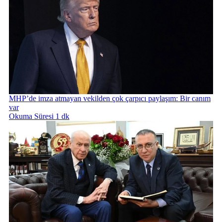
MHP’de imza atmayan vekilden çok çarpıcı paylaşım: Bir canım
var
Okuma Süresi 1 dk