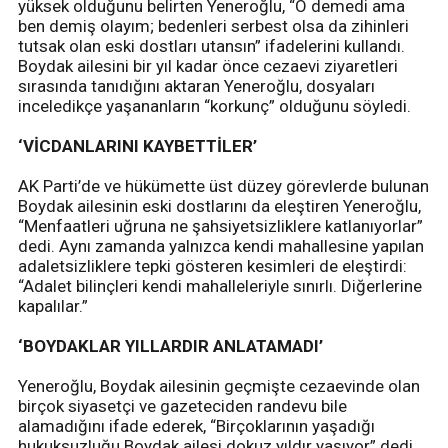
yüksek olduğunu belirten Yeneroğlu, “O demedi ama
ben demiş olayım; bedenleri serbest olsa da zihinleri
tutsak olan eski dostları utansın” ifadelerini kullandı.
Boydak ailesini bir yıl kadar önce cezaevi ziyaretleri
sırasında tanıdığını aktaran Yeneroğlu, dosyaları
inceledikçe yaşananların “korkunç” olduğunu söyledi.
‘VİCDANLARINI KAYBETTİLER’
AK Parti’de ve hükümette üst düzey görevlerde bulunan
Boydak ailesinin eski dostlarını da eleştiren Yeneroğlu,
“Menfaatleri uğruna ne şahsiyetsizliklere katlanıyorlar”
dedi. Aynı zamanda yalnızca kendi mahallesine yapılan
adaletsizliklere tepki gösteren kesimleri de eleştirdi:
“Adalet bilinçleri kendi mahalleleriyle sınırlı. Diğerlerine
kapalılar.”
‘BOYDAKLAR YILLARDIR ANLATAMADI’
Yeneroğlu, Boydak ailesinin geçmişte cezaevinde olan
birçok siyasetçi ve gazeteciden randevu bile
alamadığını ifade ederek, “Birçoklarının yaşadığı
hukuksuzluğu Boydak ailesi dokuz yıldır yaşıyor” dedi.