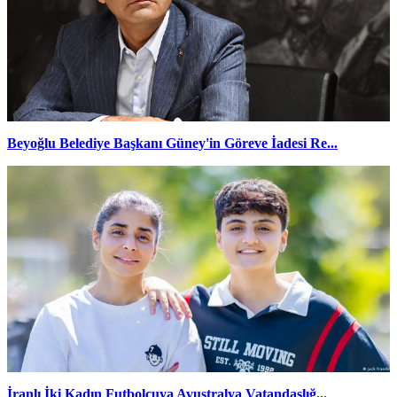
Beyoğlu Belediye Başkanı Güney'in Göreve İadesi Re...
İranlı İki Kadın Futbolcuya Avustralya Vatandaşlığ...