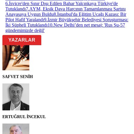
6
.
İsviçre'den Sınır Dışı Edilen Bahar Yalçınkaya Türkiye'de
Tutuklandı
7
.
AYM, Eksik Dava Harcının Tamamlanması Şartını
Anayasaya Uygun Buldu
8
.
İstanbul'da Eğitim Uçağı Kazası: Bir
Pilot Hafif Yaralandı
9
.
İzmir Büyükşehir Belediyesi Soruşturması:
İki Şüpheli Tutuklandı
10
.
New Delhi’den net mesaj: 'Rus Su-57
gündemimizde değil'
YAZARLAR
SAFVET SENİH
ERTUĞRUL İNCEKUL