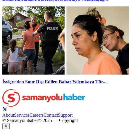
İsviçre'den Sınır Dışı Edilen Bahar Yalçınkaya Tür...
About
Services
Careers
Contact
Support
© Samanyoluhaber
© 2025 — Copyright
X