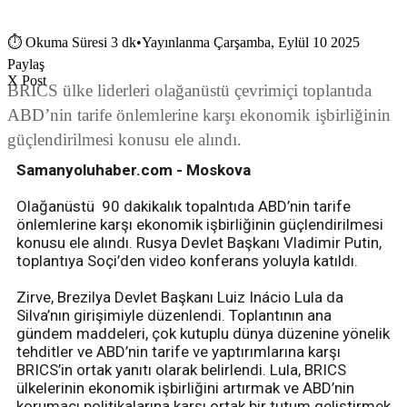
⏱
Okuma Süresi 3 dk
•
Yayınlanma Çarşamba, Eylül 10 2025
Paylaş
X Post
BRICS ülke liderleri olağanüstü çevrimiçi toplantıda
ABD’nin tarife önlemlerine karşı ekonomik işbirliğinin
güçlendirilmesi konusu ele alındı.
Samanyoluhaber.com - Moskova
Olağanüstü 90 dakikalık topalntıda ABD’nin tarife
önlemlerine karşı ekonomik işbirliğinin güçlendirilmesi
konusu ele alındı. Rusya Devlet Başkanı Vladimir Putin,
toplantıya Soçi’den video konferans yoluyla katıldı.
Zirve, Brezilya Devlet Başkanı Luiz Inácio Lula da
Silva’nın girişimiyle düzenlendi. Toplantının ana
gündem maddeleri, çok kutuplu dünya düzenine yönelik
tehditler ve ABD’nin tarife ve yaptırımlarına karşı
BRICS’in ortak yanıtı olarak belirlendi. Lula, BRICS
ülkelerinin ekonomik işbirliğini artırmak ve ABD’nin
korumacı politikalarına karşı ortak bir tutum geliştirmek