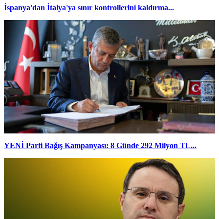
İspanya'dan İtalya'ya sınır kontrollerini kaldırma...
YENİ Parti Bağış Kampanyası: 8 Günde 292 Milyon TL...