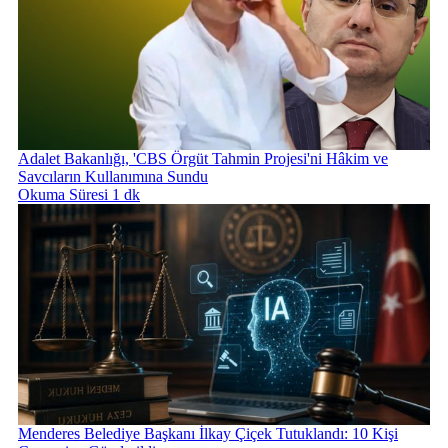
Adalet Bakanlığı, 'CBS Örgüt Tahmin Projesi'ni Hâkim ve
Savcıların Kullanımına Sundu
Okuma Süresi 1 dk
Menderes Belediye Başkanı İlkay Çiçek Tutuklandı: 10 Kişi