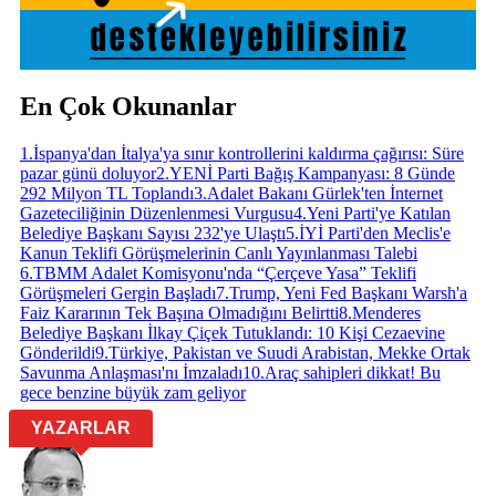
En Çok Okunanlar
1
.
İspanya'dan İtalya'ya sınır kontrollerini kaldırma çağırısı: Süre
pazar günü doluyor
2
.
YENİ Parti Bağış Kampanyası: 8 Günde
292 Milyon TL Toplandı
3
.
Adalet Bakanı Gürlek'ten İnternet
Gazeteciliğinin Düzenlenmesi Vurgusu
4
.
Yeni Parti'ye Katılan
Belediye Başkanı Sayısı 232'ye Ulaştı
5
.
İYİ Parti'den Meclis'e
Kanun Teklifi Görüşmelerinin Canlı Yayınlanması Talebi
6
.
TBMM Adalet Komisyonu'nda “Çerçeve Yasa” Teklifi
Görüşmeleri Gergin Başladı
7
.
Trump, Yeni Fed Başkanı Warsh'a
Faiz Kararının Tek Başına Olmadığını Belirtti
8
.
Menderes
Belediye Başkanı İlkay Çiçek Tutuklandı: 10 Kişi Cezaevine
Gönderildi
9
.
Türkiye, Pakistan ve Suudi Arabistan, Mekke Ortak
Savunma Anlaşması'nı İmzaladı
10
.
Araç sahipleri dikkat! Bu
gece benzine büyük zam geliyor
YAZARLAR