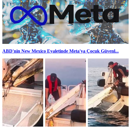
ABD'nin New Mexico Eyaletinde Meta'ya Çocuk Güvenl...