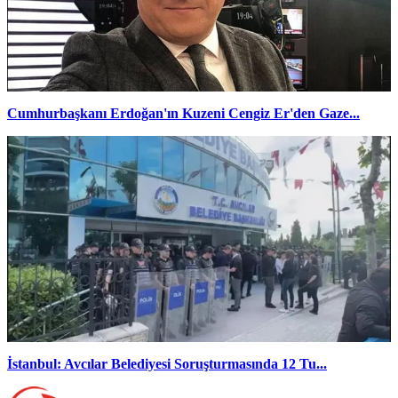
Cumhurbaşkanı Erdoğan'ın Kuzeni Cengiz Er'den Gaze...
İstanbul: Avcılar Belediyesi Soruşturmasında 12 Tu...