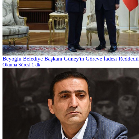
Beyoğlu Belediye Başkanı Güney'in Göreve İadesi Reddedild
Okuma Süresi 1 dk