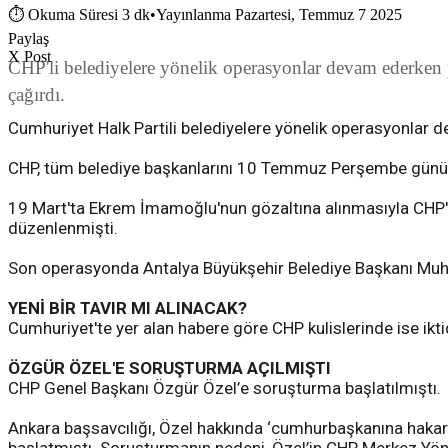
⏱
Okuma Süresi 3 dk
•
Yayınlanma Pazartesi, Temmuz 7 2025
Paylaş
X Post
CHP'li belediyelere yönelik operasyonlar devam ederken
çağırdı.
Cumhuriyet Halk Partili belediyelere yönelik operasyonlar 
CHP, tüm belediye başkanlarını 10 Temmuz Perşembe günü 
19 Mart'ta Ekrem İmamoğlu'nun gözaltına alınmasıyla CHP'l
düzenlenmişti.
Son operasyonda Antalya Büyükşehir Belediye Başkanı Muhi
YENİ BİR TAVIR MI ALINACAK?
Cumhuriyet'te yer alan habere göre CHP kulislerinde ise ik
ÖZGÜR ÖZEL'E SORUŞTURMA AÇILMIŞTI
CHP Genel Başkanı Özgür Özel’e soruşturma başlatılmıştı.
Ankara başsavcılığı, Özel hakkında ‘cumhurbaşkanına hakare