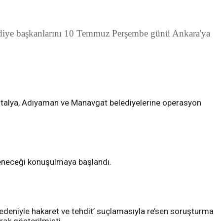
lediye başkanlarını 10 Temmuz Perşembe günü Ankara'ya
Antalya, Adıyaman ve Manavgat belediyelerine operasyon
mseneceği konuşulmaya başlandı.
nedeniyle hakaret ve tehdit’ suçlamasıyla re’sen soruşturma