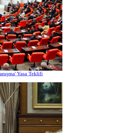
nışma' Yasa Teklifi