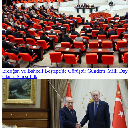
Erdoğan ve Bahçeli Beştepe'de Görüştü: Gündem 'Milli Daya
Okuma Süresi 1 dk