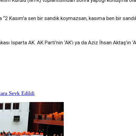
etim Kurulu (MYK) toplantısından sonra yaptığı konuşma olar
 “2 Kasım’a sen bir sandık koymazsan, kasıma ben bir sandık
ası Isparta AK. AK Parti’nin ‘AK’ı ya da Aziz İhsan Aktaş’ın ‘A
ara Sevk Edildi