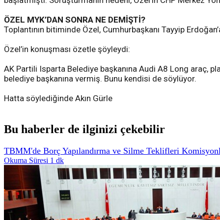
başlatmıştı. Soruşturmanın nedeni, Özel’in CHP Merkez Yön
ÖZEL MYK’DAN SONRA NE DEMİŞTİ?
Toplantının bitiminde Özel, Cumhurbaşkanı Tayyip Erdoğan’a
Özel’in konuşması özetle şöyleydi:
AK Partili Isparta Belediye başkanına Audi A8 Long araç, plak
belediye başkanına vermiş. Bunu kendisi de söylüyor.
Hatta söylediğinde Akın Gürle
Bu haberler de ilginizi çekebilir
TBMM'de Borç Yapılandırma ve Silme Teklifleri Komisyonl
Okuma Süresi 1 dk