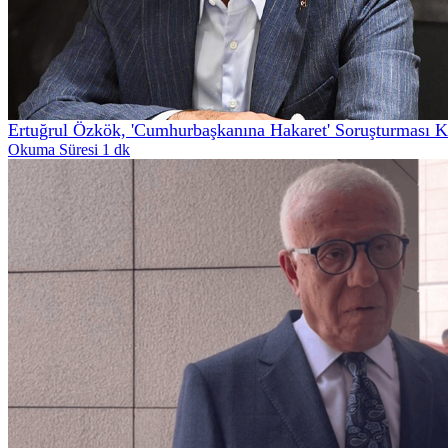
Ertuğrul Özkök, 'Cumhurbaşkanına Hakaret' Soruşturması K
Okuma Süresi 1 dk