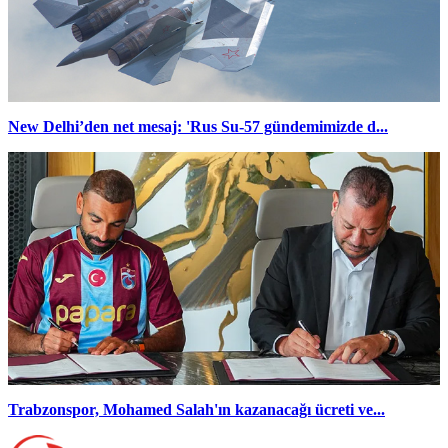
New Delhi’den net mesaj: 'Rus Su-57 gündemimizde d...
Trabzonspor, Mohamed Salah'ın kazanacağı ücreti ve...