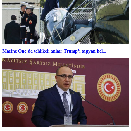
Marine One’da tehlikeli anlar: Trump’ı taşıyan hel...