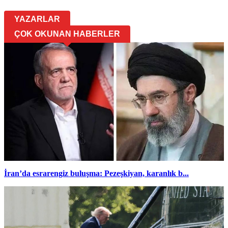
YAZARLAR
ÇOK OKUNAN HABERLER
İran’da esrarengiz buluşma: Pezeşkiyan, karanlık b...