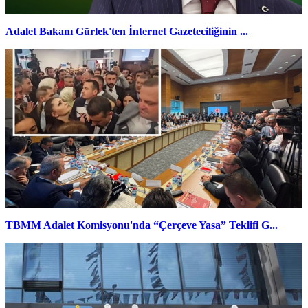
Adalet Bakanı Gürlek'ten İnternet Gazeteciliğinin ...
TBMM Adalet Komisyonu'nda “Çerçeve Yasa” Teklifi G...