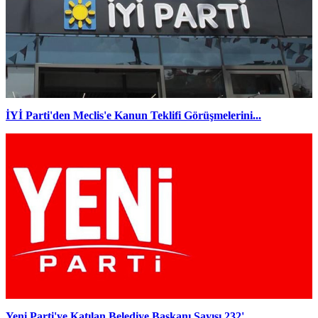
İYİ Parti'den Meclis'e Kanun Teklifi Görüşmelerini...
Yeni Parti'ye Katılan Belediye Başkanı Sayısı 232'...