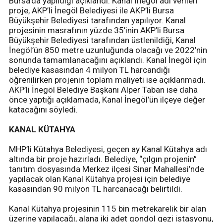
Bursa’da yapıldığı açıklandı. Kanal İnegöl adı verilen
proje, AKP’li İnegöl Belediyesi ile AKP’li Bursa
Büyükşehir Belediyesi tarafından yapılıyor. Kanal
projesinin masrafının yüzde 35’inin AKP’li Bursa
Büyükşehir Belediyesi tarafından üstlenildiği, Kanal
İnegöl’ün 850 metre uzunluğunda olacağı ve 2022’nin
sonunda tamamlanacağını açıklandı. Kanal İnegöl için
belediye kasasından 4 milyon TL harcandığı
öğrenilirken projenin toplam maliyeti ise açıklanmadı.
AKP’li İnegöl Belediye Başkanı Alper Taban ise daha
önce yaptığı açıklamada, Kanal İnegöl’ün ilçeye değer
katacağını söyledi.
KANAL KÜTAHYA
MHP’li Kütahya Belediyesi, geçen ay Kanal Kütahya adı
altında bir proje hazırladı. Belediye, “çılgın projenin”
tanıtım dosyasında Merkez ilçesi Sinar Mahallesi’nde
yapılacak olan Kanal Kütahya projesi için belediye
kasasından 90 milyon TL harcanacağı belirtildi.
Kanal Kütahya projesinin 115 bin metrekarelik bir alan
üzerine yapılacağı, alana iki adet gondol gezi istasyonu,