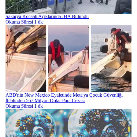
Sakarya Kocaali Açıklarında İHA Bulundu
Okuma Süresi 1 dk
ABD'nin New Mexico Eyaletinde Meta'ya Çocuk Güvenliği
İhlalinden 567 Milyon Dolar Para Cezası
Okuma Süresi 1 dk