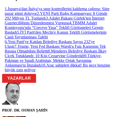
1
.
İspanya'dan İtalya'ya sınır kontrollerini kaldırma çağırısı: Süre
pazar günü doluyor
2
.
YENİ Parti Bağış Kampanyası: 8 Günde
292 Milyon TL Toplandı
3
.
Adalet Bakanı Gürlek'ten İnternet
Gazeteciliğinin Düzenlenmesi Vurgusu
4
.
TBMM Adalet
Komisyonu'nda “Çerçeve Yasa” Teklifi Görüşmeleri Gergin
Başladı
5
.
İYİ Parti'den Meclis'e Kanun Teklifi Görüşmelerinin
Canlı Yayınlanması Talebi
6
.
Yeni Parti'ye Katılan Belediye Başkanı Sayısı 232'ye
Ulaştı
7
.
Trump, Yeni Fed Başkanı Warsh'a Faiz Kararının Tek
Başına Olmadığını Belirtti
8
.
Menderes Belediye Başkanı İlkay
Çiçek Tutuklandı: 10 Kişi Cezaevine Gönderildi
9
.
Türkiye,
Pakistan ve Suudi Arabistan, Mekke Ortak Savunma
Anlaşması'nı İmzaladı
10
.
Araç sahipleri dikkat! Bu gece benzine
büyük zam geliyor
YAZARLAR
PROF. DR. OSMAN ŞAHİN