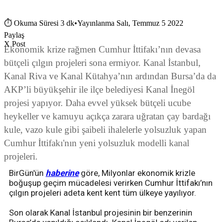
⏱
Okuma Süresi 3 dk
•
Yayınlanma Salı, Temmuz 5 2022
Paylaş
X Post
Ekonomik krize rağmen Cumhur İttifakı’nın devasa
bütçeli çılgın projeleri sona ermiyor. Kanal İstanbul,
Kanal Riva ve Kanal Kütahya’nın ardından Bursa’da da
AKP’li büyükşehir ile ilçe belediyesi Kanal İnegöl
projesi yapıyor. Daha evvel yüksek bütçeli ucube
heykeller ve kamuyu açıkça zarara uğratan çay bardağı
kule, vazo kule gibi şaibeli ihalelerle yolsuzluk yapan
Cumhur İttifakı'nın yeni yolsuzluk modelli kanal
projeleri.
BirGün'ün
haberine
göre, Milyonlar ekonomik krizle
boğuşup geçim mücadelesi verirken Cumhur İttifakı’nın
çılgın projeleri adeta kent kent tüm ülkeye yayılıyor.
Son olarak Kanal İstanbul projesinin bir benzerinin