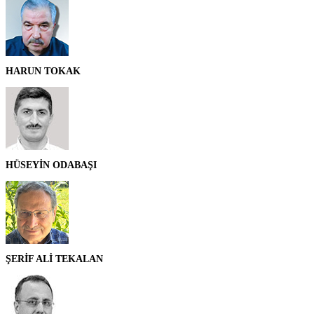
HARUN TOKAK
HÜSEYİN ODABAŞI
ŞERİF ALİ TEKALAN