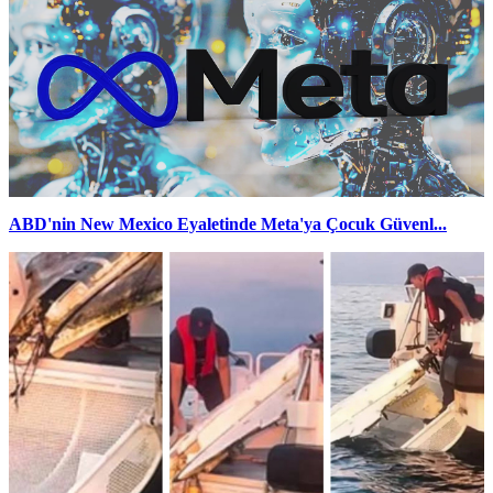
ABD'nin New Mexico Eyaletinde Meta'ya Çocuk Güvenl...