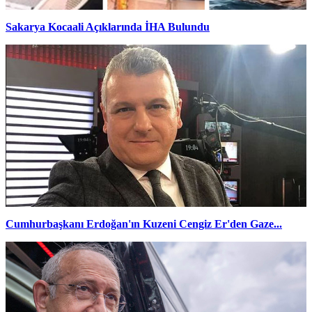
Sakarya Kocaali Açıklarında İHA Bulundu
Cumhurbaşkanı Erdoğan'ın Kuzeni Cengiz Er'den Gaze...