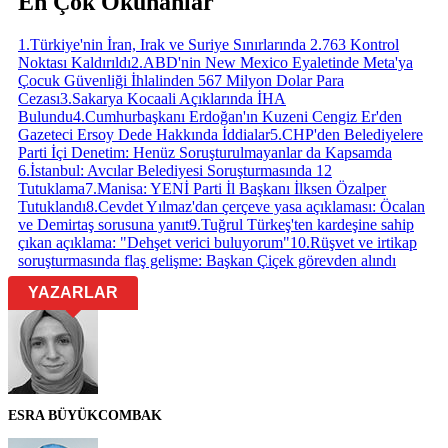
En Çok Okunanlar
1
.
Türkiye'nin İran, Irak ve Suriye Sınırlarında 2.763 Kontrol
Noktası Kaldırıldı
2
.
ABD'nin New Mexico Eyaletinde Meta'ya
Çocuk Güvenliği İhlalinden 567 Milyon Dolar Para
Cezası
3
.
Sakarya Kocaali Açıklarında İHA
Bulundu
4
.
Cumhurbaşkanı Erdoğan'ın Kuzeni Cengiz Er'den
Gazeteci Ersoy Dede Hakkında İddialar
5
.
CHP'den Belediyelere
Parti İçi Denetim: Henüz Soruşturulmayanlar da Kapsamda
6
.
İstanbul: Avcılar Belediyesi Soruşturmasında 12
Tutuklama
7
.
Manisa: YENİ Parti İl Başkanı İlksen Özalper
Tutuklandı
8
.
Cevdet Yılmaz'dan çerçeve yasa açıklaması: Öcalan
ve Demirtaş sorusuna yanıt
9
.
Tuğrul Türkeş'ten kardeşine sahip
çıkan açıklama: "Dehşet verici buluyorum"
10
.
Rüşvet ve irtikap
soruşturmasında flaş gelişme: Başkan Çiçek görevden alındı
YAZARLAR
ESRA BÜYÜKCOMBAK