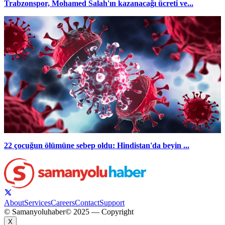
Trabzonspor, Mohamed Salah'ın kazanacağı ücreti ve...
22 çocuğun ölümüne sebep oldu: Hindistan'da beyin ...
About
Services
Careers
Contact
Support
© Samanyoluhaber
© 2025 — Copyright
X