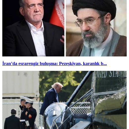
İran’da esrarengiz buluşma: Pezeşkiyan, karanlık b...