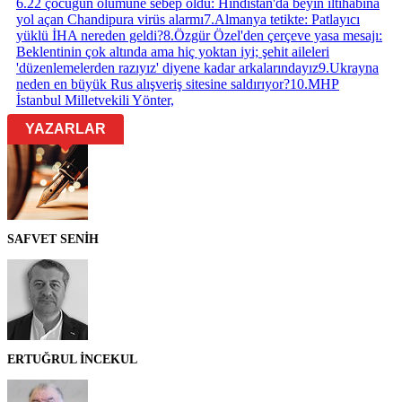
6
.
22 çocuğun ölümüne sebep oldu: Hindistan'da beyin iltihabına
yol açan Chandipura virüs alarmı
7
.
Almanya tetikte: Patlayıcı
yüklü İHA nereden geldi?
8
.
Özgür Özel'den çerçeve yasa mesajı:
Beklentinin çok altında ama hiç yoktan iyi; şehit aileleri
'düzenlemelerden razıyız' diyene kadar arkalarındayız
9
.
Ukrayna
neden en büyük Rus alışveriş sitesine saldırıyor?
10
.
MHP
İstanbul Milletvekili Yönter,
YAZARLAR
SAFVET SENİH
ERTUĞRUL İNCEKUL