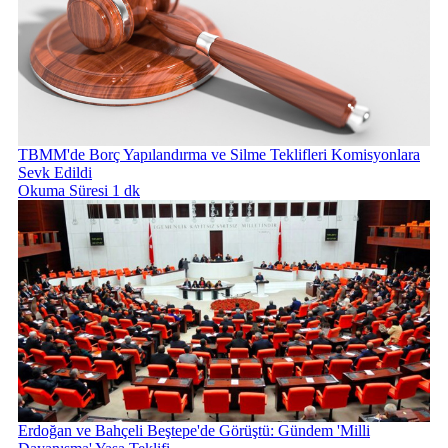
TBMM'de Borç Yapılandırma ve Silme Teklifleri Komisyonlara
Sevk Edildi
Okuma Süresi 1 dk
Erdoğan ve Bahçeli Beştepe'de Görüştü: Gündem 'Milli