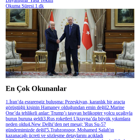
Dayanışma' Yasa Teklifi
Okuma Süresi 1 dk
En Çok Okunanlar
1
.
İran’da esrarengiz buluşma: Pezeşkiyan, karanlık bir araçta
görüştüğü kişinin Hamaney olduğundan emin değil
2
.
Marine
One’da tehlikeli anlar: Trump’ı taşıyan helikopter yolcu uçağıyla
burun buruna geldi
3
.
Rus roketleri Ukrayna’da büyük yıkımlara
neden oldu
4
.
New Delhi’den net mesaj: 'Rus Su-57
gündemimizde değil'
5
.
Trabzonspor, Mohamed Salah'ın
kazanacağı ücreti ve sözleşme detaylarını açıkladı