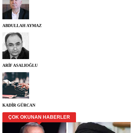
ABDULLAH AYMAZ
ARİF ASALIOĞLU
KADİR GÜRCAN
ÇOK OKUNAN HABERLER