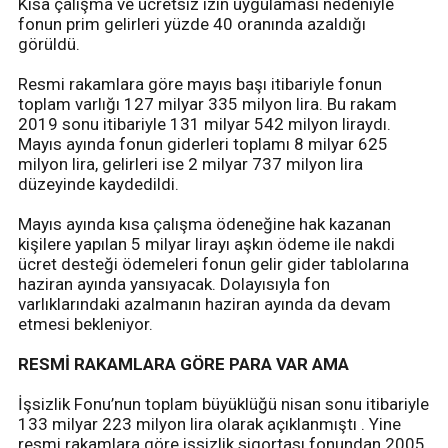
Kısa çalışma ve ücretsiz izin uygulaması nedeniyle
fonun prim gelirleri yüzde 40 oranında azaldığı
görüldü.
Resmi rakamlara göre mayıs başı itibariyle fonun
toplam varlığı 127 milyar 335 milyon lira. Bu rakam
2019 sonu itibariyle 131 milyar 542 milyon liraydı.
Mayıs ayında fonun giderleri toplamı 8 milyar 625
milyon lira, gelirleri ise 2 milyar 737 milyon lira
düzeyinde kaydedildi.
Mayıs ayında kısa çalışma ödeneğine hak kazanan
kişilere yapılan 5 milyar lirayı aşkın ödeme ile nakdi
ücret desteği ödemeleri fonun gelir gider tablolarına
haziran ayında yansıyacak. Dolayısıyla fon
varlıklarındaki azalmanın haziran ayında da devam
etmesi bekleniyor.
RESMİ RAKAMLARA GÖRE PARA VAR AMA
İşsizlik Fonu’nun toplam büyüklüğü nisan sonu itibariyle
133 milyar 223 milyon lira olarak açıklanmıştı . Yine
resmi rakamlara göre işsizlik sigortası fonundan 2005