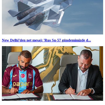
New Delhi’den net mesaj: 'Rus Su-57 gündemimizde d...