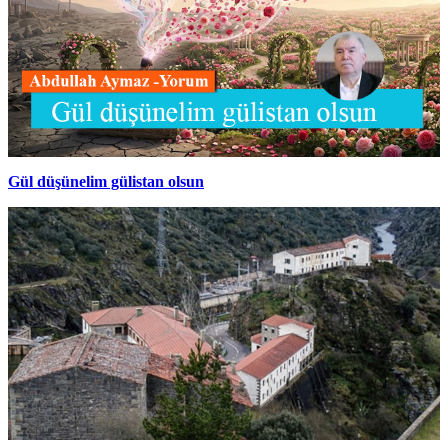
Gül düşünelim gülistan olsun