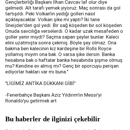
Gençlerbirliği Başkanı İlhan Cavcav laf olur diye
gelmedi. Alt tarafı yemek yiyoruz. Maç sonrası da gol
tartışıldı. Peki Volkan'ın yediği golleri nasıl
açıklayacaklar. Volkan şike mi yaptı? İki tane
Sneijder'den gol yedi. Bir sağ köşeden bir sol köşeden.
Onuda savcılığa verselerdi. O kadar uzak mesafeden o
goller yenir miydi? Saçma sapan şeyler bunlar. Kaleci
elini uzatmışta sonra çekmiş. Böyle şey olmaz. Ona
bakma ben kalecinin kız kardeşine bir Rolls Royce
yollamış mıyım ona bak. O varsa şike dersin. Banka
hesabına bak o haftalar banka hesabında şişme olmuş
mu? Kendine ev almış mı? Genç bir sporcuyu perişan
ediyorlar hakları var mı buna."
"LİGİMİZ ANTİKA DÜKKANI GİBİ"
-Fenerbahçe Başkanı Aziz Yıldırım'ın Messi'yi
Ronaldo'yu getirmek art
Bu haberler de ilginizi çekebilir