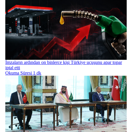
İmzaların ardından on binlerce kişi Türkiye uçuşunu apar topar
iptal etti
Okuma Süresi 1 dk