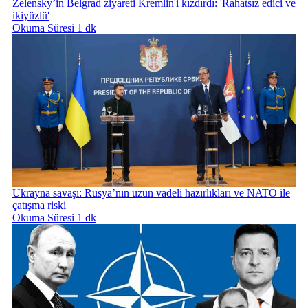
Zelensky’in Belgrad ziyareti Kremlin'i kızdırdı: 'Rahatsız edici ve
ikiyüzlü'
Okuma Süresi 1 dk
Ukrayna savaşı: Rusya’nın uzun vadeli hazırlıkları ve NATO ile
çatışma riski
Okuma Süresi 1 dk