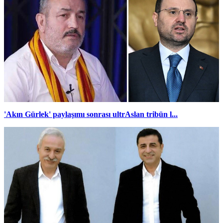
'Akın Gürlek' paylaşımı sonrası ultrAslan tribün l...