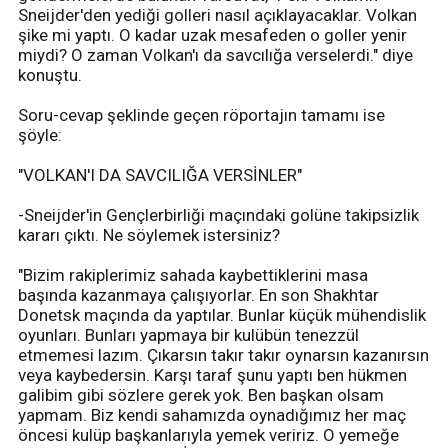
Sneijder'den yediği golleri nasıl açıklayacaklar. Volkan
şike mi yaptı. O kadar uzak mesafeden o goller yenir
miydi? O zaman Volkan'ı da savcılığa verselerdi." diye
konuştu.
Soru-cevap şeklinde geçen röportajın tamamı ise
şöyle:
"VOLKAN'I DA SAVCILIĞA VERSİNLER"
-Sneijder'in Gençlerbirliği maçındaki golüne takipsizlik
kararı çıktı. Ne söylemek istersiniz?
"Bizim rakiplerimiz sahada kaybettiklerini masa
başında kazanmaya çalışıyorlar. En son Shakhtar
Donetsk maçında da yaptılar. Bunlar küçük mühendislik
oyunları. Bunları yapmaya bir kulübün tenezzül
etmemesi lazım. Çıkarsın takır takır oynarsın kazanırsın
veya kaybedersin. Karşı taraf şunu yaptı ben hükmen
galibim gibi sözlere gerek yok. Ben başkan olsam
yapmam. Biz kendi sahamızda oynadığımız her maç
öncesi kulüp başkanlarıyla yemek veririz. O yemeğe