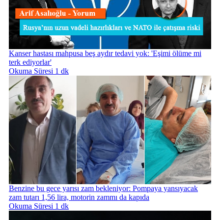
Kanser hastası mahpusa beş aydır tedavi yok: 'Eşimi ölüme mi
terk ediyorlar'
Okuma Süresi 1 dk
Benzine bu gece yarısı zam bekleniyor: Pompaya yansıyacak
zam tutarı 1,56 lira, motorin zammı da kapıda
Okuma Süresi 1 dk