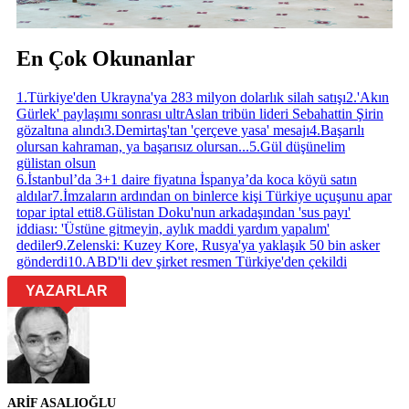
En Çok Okunanlar
1
.
Türkiye'den Ukrayna'ya 283 milyon dolarlık silah satışı
2
.
'Akın
Gürlek' paylaşımı sonrası ultrAslan tribün lideri Sebahattin Şirin
gözaltına alındı
3
.
Demirtaş'tan 'çerçeve yasa' mesajı
4
.
Başarılı
olursan kahraman, ya başarısız olursan...
5
.
Gül düşünelim
gülistan olsun
6
.
İstanbul’da 3+1 daire fiyatına İspanya’da koca köyü satın
aldılar
7
.
İmzaların ardından on binlerce kişi Türkiye uçuşunu apar
topar iptal etti
8
.
Gülistan Doku'nun arkadaşından 'sus payı'
iddiası: 'Üstüne gitmeyin, aylık maddi yardım yapalım'
dediler
9
.
Zelenski: Kuzey Kore, Rusya'ya yaklaşık 50 bin asker
gönderdi
10
.
ABD'li dev şirket resmen Türkiye'den çekildi
YAZARLAR
ARİF ASALIOĞLU