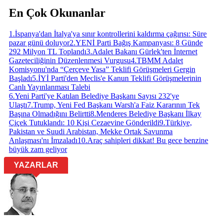
En Çok Okunanlar
1
.
İspanya'dan İtalya'ya sınır kontrollerini kaldırma çağırısı: Süre
pazar günü doluyor
2
.
YENİ Parti Bağış Kampanyası: 8 Günde
292 Milyon TL Toplandı
3
.
Adalet Bakanı Gürlek'ten İnternet
Gazeteciliğinin Düzenlenmesi Vurgusu
4
.
TBMM Adalet
Komisyonu'nda “Çerçeve Yasa” Teklifi Görüşmeleri Gergin
Başladı
5
.
İYİ Parti'den Meclis'e Kanun Teklifi Görüşmelerinin
Canlı Yayınlanması Talebi
6
.
Yeni Parti'ye Katılan Belediye Başkanı Sayısı 232'ye
Ulaştı
7
.
Trump, Yeni Fed Başkanı Warsh'a Faiz Kararının Tek
Başına Olmadığını Belirtti
8
.
Menderes Belediye Başkanı İlkay
Çiçek Tutuklandı: 10 Kişi Cezaevine Gönderildi
9
.
Türkiye,
Pakistan ve Suudi Arabistan, Mekke Ortak Savunma
Anlaşması'nı İmzaladı
10
.
Araç sahipleri dikkat! Bu gece benzine
büyük zam geliyor
YAZARLAR