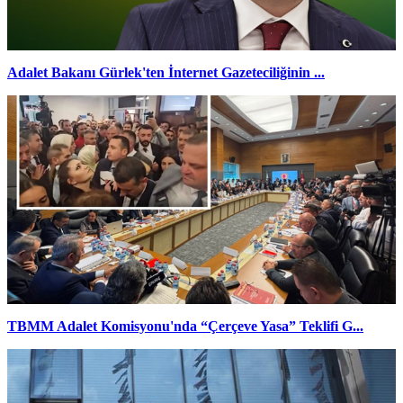
Adalet Bakanı Gürlek'ten İnternet Gazeteciliğinin ...
TBMM Adalet Komisyonu'nda “Çerçeve Yasa” Teklifi G...