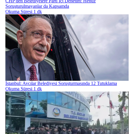
CHP'den Belediyelere Parti İçi Denetim: Henüz
Soruşturulmayanlar da Kapsamda
Okuma Süresi 1 dk
İstanbul: Avcılar Belediyesi Soruşturmasında 12 Tutuklama
Okuma Süresi 1 dk