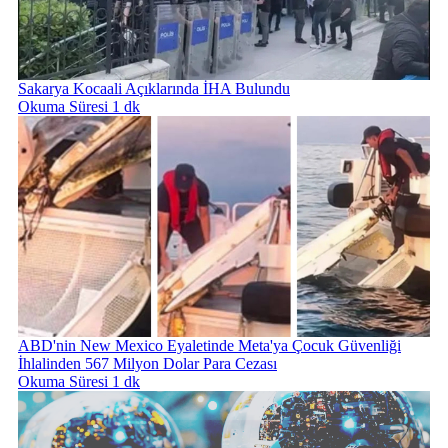
Sakarya Kocaali Açıklarında İHA Bulundu
Okuma Süresi 1 dk
ABD'nin New Mexico Eyaletinde Meta'ya Çocuk Güvenliği
İhlalinden 567 Milyon Dolar Para Cezası
Okuma Süresi 1 dk