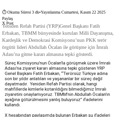
⏱
Okuma Süresi 3 dk
•
Yayınlanma Cumartesi, Kasım 22 2025
Paylaş
X Post
Yeniden Refah Partisi (YRP)Genel Başkanı Fatih
Erbakan, TBMM bünyesinde kurulan Milli Dayanışma,
Kardeşlik ve Demokrasi Komisyonu’nun PKK terör
örgütü lideri Abdullah Öcalan ile görüşme için İmralı
Adası’na gitme kararı almasına tepki gösterdi.
Süreç Komisyonu’nun Öcalan’la görüşmek üzere İmralı
Adası’na ziyaret kararı almasına tepki gösteren YRP
Genel Başkanı Fatih Erbakan, “‘Terörsüz Türkiye adına
son bir yıldır anlatılan ve yaşananlar bir süreç değil
dayatmadır. Yeniden Refah Partisi olarak, hangi
mahfillerde kimlerle kotarıldığını bilmediğimiz İmralı
ziyaretini onaylamıyoruz. TBMM’nin Abdullah Öcalan’ın
ayağına götürülmesini yanlış buluyoruz” ifadelerini
kullandı.
X hesabından paylaşımda bulunan Erbakan şu ifadeleri