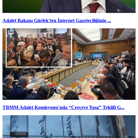
Adalet Bakanı Gürlek'ten İnternet Gazeteciliğinin ...
TBMM Adalet Komisyonu'nda “Çerçeve Yasa” Teklifi G...