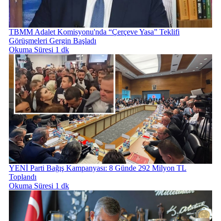
TBMM Adalet Komisyonu'nda “Çerçeve Yasa” Teklifi
Görüşmeleri Gergin Başladı
Okuma Süresi 1 dk
YENİ Parti Bağış Kampanyası: 8 Günde 292 Milyon TL
Toplandı
Okuma Süresi 1 dk