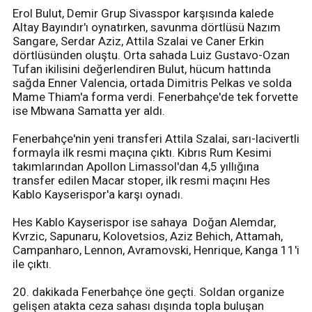
Erol Bulut, Demir Grup Sivasspor karşısında kalede
Altay Bayındır'ı oynatırken, savunma dörtlüsü Nazım
Sangare, Serdar Aziz, Attila Szalai ve Caner Erkin
dörtlüsünden oluştu. Orta sahada Luiz Gustavo-Ozan
Tufan ikilisini değerlendiren Bulut, hücum hattında
sağda Enner Valencia, ortada Dimitris Pelkas ve solda
Mame Thiam'a forma verdi. Fenerbahçe'de tek forvette
ise Mbwana Samatta yer aldı.
Fenerbahçe'nin yeni transferi Attila Szalai, sarı-lacivertli
formayla ilk resmi maçına çıktı. Kıbrıs Rum Kesimi
takımlarından Apollon Limassol'dan 4,5 yıllığına
transfer edilen Macar stoper, ilk resmi maçını Hes
Kablo Kayserispor'a karşı oynadı.
Hes Kablo Kayserispor ise sahaya Doğan Alemdar,
Kvrzic, Sapunaru, Kolovetsios, Aziz Behich, Attamah,
Campanharo, Lennon, Avramovski, Henrique, Kanga 11'i
ile çıktı.
20. dakikada Fenerbahçe öne geçti. Soldan organize
gelişen atakta ceza sahası dışında topla buluşan