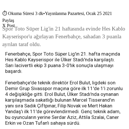
⏱
Okuma Süresi 3 dk
•
Yayınlanma Pazartesi, Ocak 25 2021
Paylaş
X Post
Spor Toto Süper Lig'in 21 haftasında evinde Hes Kablo
Kayserispor'u ağırlayan Fenerbahçe, sahadan 3 puanla
ayrılan taraf oldu.
Fenerbahçe, Spor Toto Süper Lig'in 21. hafta maçında
Hes Kablo Kayserispor ile Ülker Stadı'nda karşılaştı.
Sarı lacivertli ekip 3 puana 3-0'lık sonuçla ulaşmayı
başardı.
Fenerbahçe'de teknik direktör Erol Bulut, ligdeki son
Demir Grup Sivasspor maçına göre ilk 11'de 1'i zorunlu
4 değişikliğe gitti. Erol Bulut, Ülker Stadı'nda oynanan
karşılaşmada sakatlığı bulunan Marcel Tisserand'ın
yanı sıra Sadık Çiftpınar, Filip Novak ve Mert Hakan
Yandaş'ı ilk 11'de görevlendirmedi. Genç teknik adam,
bu oyuncuların yerine Serdar Aziz, Attila Szalai, Caner
Erkin ve Ozan Tufan'ı sahaya sürdü.