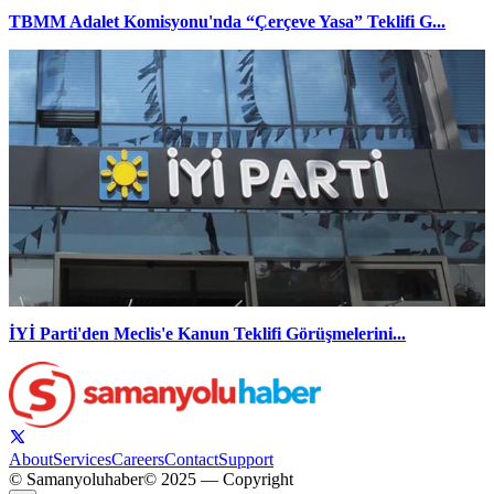
TBMM Adalet Komisyonu'nda “Çerçeve Yasa” Teklifi G...
İYİ Parti'den Meclis'e Kanun Teklifi Görüşmelerini...
About
Services
Careers
Contact
Support
© Samanyoluhaber
© 2025 — Copyright