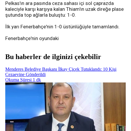
Pelkas'ın ara pasında ceza sahası içi sol çaprazda
kaleciyle karşı karşıya kalan Thiam'ın uzak direğe plase
şutunda top ağlarla buluştu: 1-0.
İlk yarı Fenerbahçe'nin 1-0 üstünlüğüyle tamamlandı.
Fenerbahçe'nin oyundaki
Bu haberler de ilginizi çekebilir
Menderes Belediye Başkanı İlkay Çiçek Tutuklandı: 10 Kişi
Cezaevine Gönderildi
Okuma Süresi 1 dk