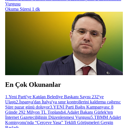
Vurgusu
Okuma Süresi 1 dk
En Çok Okunanlar
1
.
Yeni Parti'ye Katılan Belediye Başkanı Sayısı 232'ye
Ulaştı
2
.
İspanya'dan İtalya'ya sınır kontrollerini kaldırma çağırısı:
Süre pazar günü doluyor
3
.
YENİ Parti Bağış Kampanyası: 8
Günde 292 Milyon TL Toplandı
4
.
Adalet Bakanı Gürlek'ten
İnternet Gazeteciliğinin Düzenlenmesi Vurgusu
5
.
TBMM Adalet
Komisyonu'nda “Çerçeve Yasa” Teklifi Görüşmeleri Gergin
Başladı