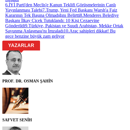
6
.
İYİ Parti'den Meclis'e Kanun Teklifi Görüşmelerinin Canlı
Yayınlanması Talebi
7
.
Trump, Yeni Fed Başkanı Warsh'a Faiz
Kararının Tek Başına Olmadığını Belirtti
8
.
Menderes Belediye
Başkanı İlkay Çiçek Tutuklandı: 10 Kişi Cezaevine
Gönderildi
9
.
Türkiye, Pakistan ve Suudi Arabistan, Mekke Ortak
Savunma Anlaşması'nı İmzaladı
10
.
Araç sahipleri dikkat! Bu
gece benzine büyük zam geliyor
YAZARLAR
PROF. DR. OSMAN ŞAHİN
SAFVET SENİH