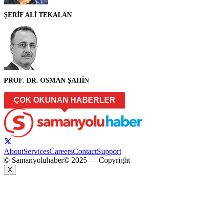
ŞERİF ALİ TEKALAN
PROF. DR. OSMAN ŞAHİN
ÇOK OKUNAN HABERLER
About
Services
Careers
Contact
Support
© Samanyoluhaber
© 2025 — Copyright
X