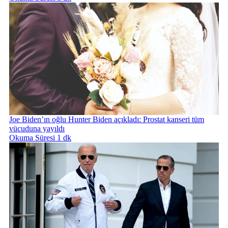
Joe Biden’ın oğlu Hunter Biden açıkladı: Prostat kanseri tüm
vücuduna yayıldı
Okuma Süresi 1 dk