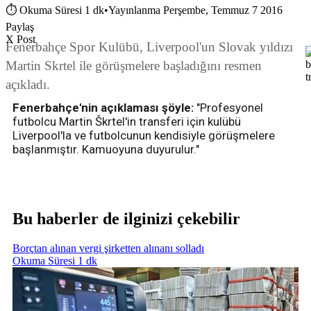
⏱
Okuma Süresi 1 dk
•
Yayınlanma Perşembe, Temmuz 7 2016
Paylaş
X Post
Fenerbahçe Spor Kulübü, Liverpool'un Slovak yıldızı
Martin Skrtel ile görüşmelere başladığını resmen
açıkladı.
Fenerbahçe'nin açıklaması şöyle:
"Profesyonel
futbolcu Martin Škrtel'in transferi için kulübü
Liverpool'la ve futbolcunun kendisiyle görüşmelere
başlanmıştır. Kamuoyuna duyurulur."
Bu haberler de ilginizi çekebilir
Borçtan alınan vergi şirketten alınanı solladı
Okuma Süresi 1 dk