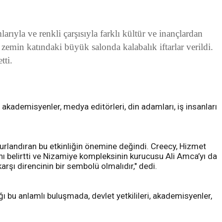
yla ve renkli çarşısıyla farklı kültür ve inançlardan
 zemin katındaki büyük salonda kalabalık iftarlar verildi.
tti.
akademisyenler, medya editörleri, din adamları, iş insanları
rlandıran bu etkinliğin önemine değindi. Creecy, Hizmet
ını belirtti ve Nizamiye kompleksinin kurucusu Ali Amca’yı da
rşı direncinin bir sembolü olmalıdır," dedi.
ı bu anlamlı buluşmada, devlet yetkilileri, akademisyenler,