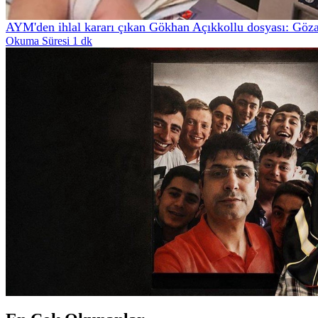
AYM'den ihlal kararı çıkan Gökhan Açıkkollu dosyası: Göza
Okuma Süresi 1 dk