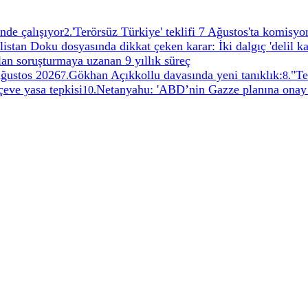
nde çalışıyor
'Terörsüz Türkiye' teklifi 7 Ağustos'ta komisy
2
.
istan Doku dosyasında dikkat çeken karar: İki dalgıç 'delil ka
an soruşturmaya uzanan 9 yıllık süreç
ğustos 2026
Gökhan Açıkkollu davasında yeni tanıklık:
"Te
7
.
8
.
çeve yasa tepkisi
Netanyahu: 'ABD’nin Gazze planına onay
10
.