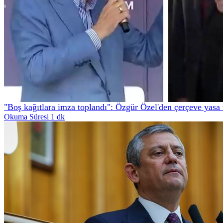
"Boş kağıtlara imza toplandı": Özgür Özel'den çerçeve yasa 
Okuma Süresi 1 dk