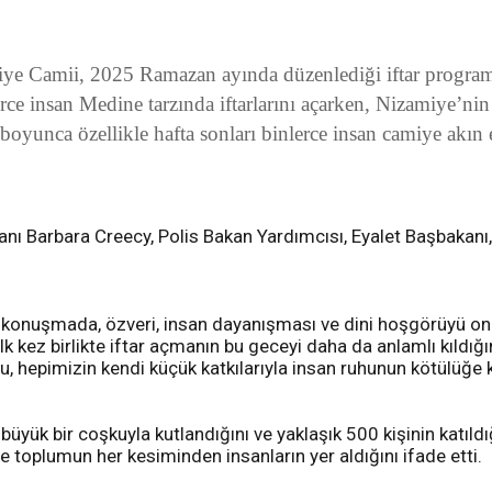
 Camii, 2025 Ramazan ayında düzenlediği iftar programları
rce insan Medine tarzında iftarlarını açarken, Nizamiye’nin
oyunca özellikle hafta sonları binlerce insan camiye akın e
nı Barbara Creecy, Polis Bakan Yardımcısı, Eyalet Başbakanı, 
 konuşmada, özveri, insan dayanışması ve dini hoşgörüyü onu
lk kez birlikte iftar açmanın bu geceyi daha da anlamlı kıldığ
u, hepimizin kendi küçük katkılarıyla insan ruhunun kötülüğe ka
yük bir coşkuyla kutlandığını ve yaklaşık 500 kişinin katıldığ
e toplumun her kesiminden insanların yer aldığını ifade etti.