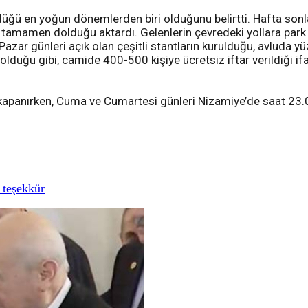
ördüğü en yoğun dönemlerden biri olduğunu belirtti. Hafta son
tamamen dolduğu aktardı. Gelenlerin çevredeki yollara park et
r günleri açık olan çeşitli stantların kurulduğu, avluda yüzle
n olduğu gibi, camide 400-500 kişiye ücretsiz iftar verildiği if
apanırken, Cuma ve Cumartesi günleri Nizamiye’de saat 23.00
 teşekkür