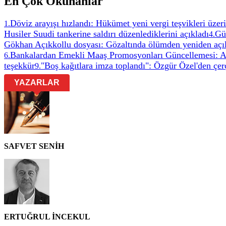
En Çok Okunanlar
Döviz arayışı hızlandı: Hükümet yeni vergi teşvikleri üzeri
1
.
Husiler Suudi tankerine saldırı düzenlediklerini açıkladı
Gül
4
.
Gökhan Açıkkollu dosyası: Gözaltında ölümden yeniden açıl
Bankalardan Emekli Maaş Promosyonları Güncellemesi: A
6
.
teşekkür
"Boş kağıtlara imza toplandı": Özgür Özel'den çer
9
.
YAZARLAR
SAFVET SENİH
ERTUĞRUL İNCEKUL