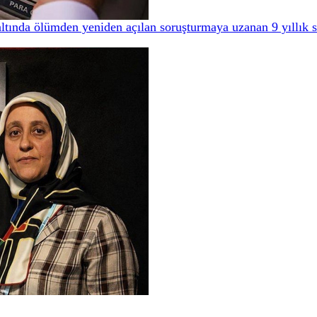
ltında ölümden yeniden açılan soruşturmaya uzanan 9 yıllık 