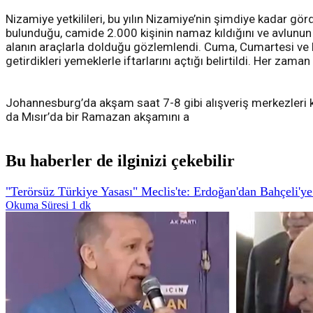
Nizamiye yetkilileri, bu yılın Nizamiye’nin şimdiye kadar g
bulunduğu, camide 2.000 kişinin namaz kıldığını ve avlunun 
alanın araçlarla dolduğu gözlemlendi. Cuma, Cumartesi ve Paza
getirdikleri yemeklerle iftarlarını açtığı belirtildi. Her zama
Johannesburg’da akşam saat 7-8 gibi alışveriş merkezleri k
da Mısır’da bir Ramazan akşamını a
Bu haberler de ilginizi çekebilir
"Terörsüz Türkiye Yasası" Meclis'te: Erdoğan'dan Bahçeli'ye
Okuma Süresi 1 dk