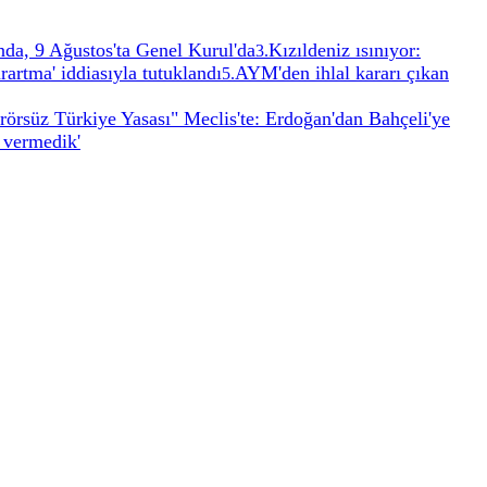
onda, 9 Ağustos'ta Genel Kurul'da
Kızıldeniz ısınıyor:
3
.
rartma' iddiasıyla tutuklandı
AYM'den ihlal kararı çıkan
5
.
rörsüz Türkiye Yasası" Meclis'te: Erdoğan'dan Bahçeli'ye
 vermedik'