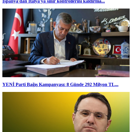
İspanya'dan İtalya'ya sınır kontrollerini kaldırma...
YENİ Parti Bağış Kampanyası: 8 Günde 292 Milyon TL...