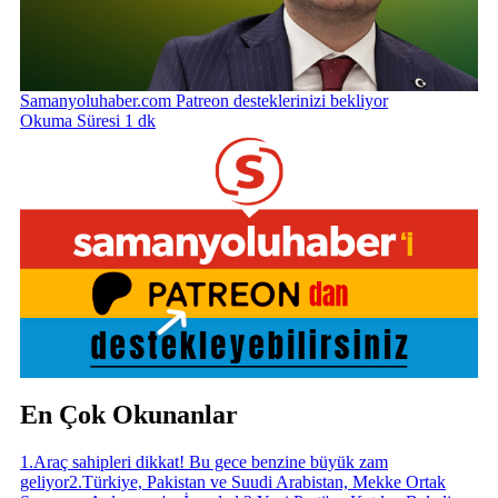
Samanyoluhaber.com Patreon desteklerinizi bekliyor
Okuma Süresi 1 dk
En Çok Okunanlar
1
.
Araç sahipleri dikkat! Bu gece benzine büyük zam
geliyor
2
.
Türkiye, Pakistan ve Suudi Arabistan, Mekke Ortak