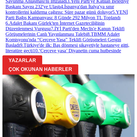
Savunma Anlaşması'nı İmzaladı
3
.
Yeni Parti'ye Katılan Belediye
Başkanı Sayısı 232'ye Ulaştı
4
.
İspanya'dan İtalya'ya sınır
kontrollerini kaldırma çağırısı: Süre pazar günü doluyor
5
.
YENİ
Parti Bağış Kampanyası: 8 Günde 292 Milyon TL Toplandı
6
.
Adalet Bakanı Gürlek'ten İnternet Gazeteciliğinin
Düzenlenmesi Vurgusu
7
.
İYİ Parti'den Meclis'e Kanun Teklifi
Görüşmelerinin Canlı Yayınlanması Talebi
8
.
TBMM Adalet
Komisyonu'nda “Çerçeve Yasa” Teklifi Görüşmeleri Gergin
Başladı
9
.
Türkiye'de ilk: Baş dönmesi şikayetiyle hastaneye gitti,
literatüre geçti
10
.
‘Çerçeve yasa’ Diyanetin cuma hutbesinde
YAZARLAR
ÇOK OKUNAN HABERLER