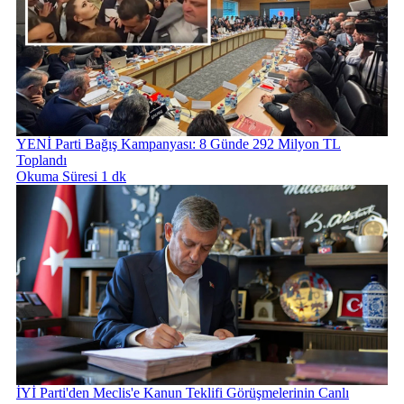
YENİ Parti Bağış Kampanyası: 8 Günde 292 Milyon TL
Toplandı
Okuma Süresi 1 dk
İYİ Parti'den Meclis'e Kanun Teklifi Görüşmelerinin Canlı