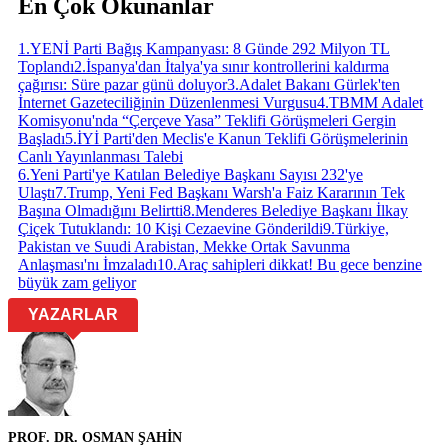
En Çok Okunanlar
1
.
YENİ Parti Bağış Kampanyası: 8 Günde 292 Milyon TL
Toplandı
2
.
İspanya'dan İtalya'ya sınır kontrollerini kaldırma
çağırısı: Süre pazar günü doluyor
3
.
Adalet Bakanı Gürlek'ten
İnternet Gazeteciliğinin Düzenlenmesi Vurgusu
4
.
TBMM Adalet
Komisyonu'nda “Çerçeve Yasa” Teklifi Görüşmeleri Gergin
Başladı
5
.
İYİ Parti'den Meclis'e Kanun Teklifi Görüşmelerinin
Canlı Yayınlanması Talebi
6
.
Yeni Parti'ye Katılan Belediye Başkanı Sayısı 232'ye
Ulaştı
7
.
Trump, Yeni Fed Başkanı Warsh'a Faiz Kararının Tek
Başına Olmadığını Belirtti
8
.
Menderes Belediye Başkanı İlkay
Çiçek Tutuklandı: 10 Kişi Cezaevine Gönderildi
9
.
Türkiye,
Pakistan ve Suudi Arabistan, Mekke Ortak Savunma
Anlaşması'nı İmzaladı
10
.
Araç sahipleri dikkat! Bu gece benzine
büyük zam geliyor
YAZARLAR
PROF. DR. OSMAN ŞAHİN