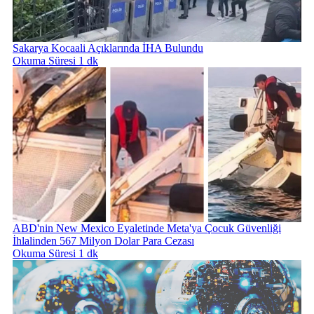
Sakarya Kocaali Açıklarında İHA Bulundu
Okuma Süresi 1 dk
ABD'nin New Mexico Eyaletinde Meta'ya Çocuk Güvenliği
İhlalinden 567 Milyon Dolar Para Cezası
Okuma Süresi 1 dk