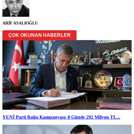
ARİF ASALIOĞLU
ÇOK OKUNAN HABERLER
YENİ Parti Bağış Kampanyası: 8 Günde 292 Milyon TL...