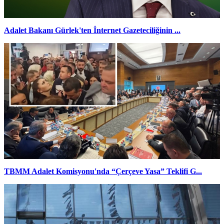
Adalet Bakanı Gürlek'ten İnternet Gazeteciliğinin ...
TBMM Adalet Komisyonu'nda “Çerçeve Yasa” Teklifi G...