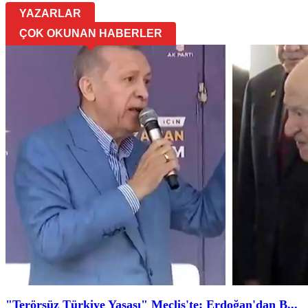
YAZARLAR
ÇOK OKUNAN HABERLER
"Terörsüz Türkiye Yasası" Meclis'te: Erdoğan'dan B...