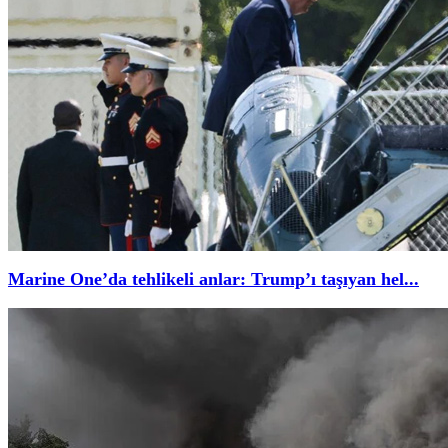
Marine One’da tehlikeli anlar: Trump’ı taşıyan hel...