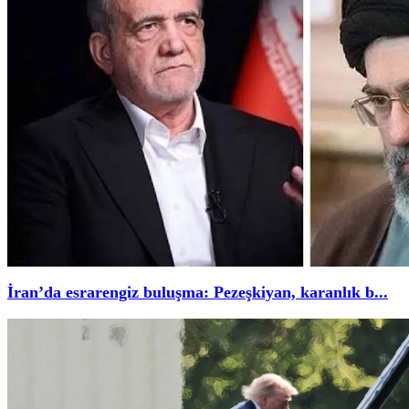
İran’da esrarengiz buluşma: Pezeşkiyan, karanlık b...