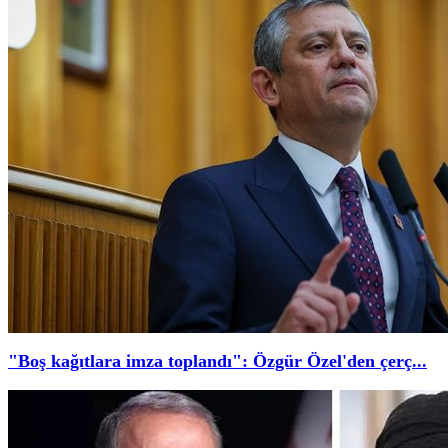
"Boş kağıtlara imza toplandı": Özgür Özel'den çerç...