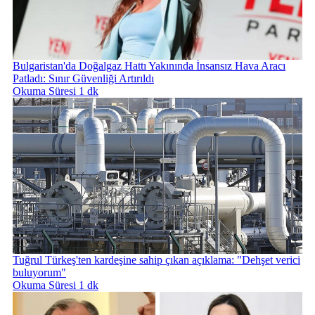
Bulgaristan'da Doğalgaz Hattı Yakınında İnsansız Hava Aracı
Patladı: Sınır Güvenliği Artırıldı
Okuma Süresi 1 dk
Tuğrul Türkeş'ten kardeşine sahip çıkan açıklama: "Dehşet verici
buluyorum"
Okuma Süresi 1 dk