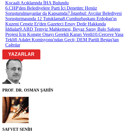
Kocaali Açıklarında İHA Bulundu
6
.
CHP'den Belediyelere Parti İçi Denetim: Henüz
Soruşturulmayanlar da Kapsamda
7
.
İstanbul: Avcılar Belediyesi
Soruşturmasında 12 Tutuklama
8
.
Cumhurbaşkanı Erdoğan'ın
Kuzeni Cengiz Er'den Gazeteci Ersoy Dede Hakkında
İddialar
9
.
ABD Temyiz Mahkemesi, Beyaz Saray Balo Salonu
Projesi İçin Kongre Onayı Gerekli Kararı Verdi
10
.
Çerçeve Yasa
Teklifi Adalet Komisyonu'ndan Geçti; DEM Partili Beştaş'tan
Çağrılar
YAZARLAR
PROF. DR. OSMAN ŞAHİN
SAFVET SENİH