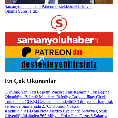
Samanyoluhaber.com Patreon desteklerinizi bekliyor
Okuma Süresi 1 dk
En Çok Okunanlar
1
.
Trump, Yeni Fed Başkanı Warsh'a Faiz Kararının Tek Başına
Olmadığını Belirtti
2
.
Menderes Belediye Başkanı İlkay Çiçek
Tutuklandı: 10 Kişi Cezaevine Gönderildi
3
.
Türkiye'nin İran, Irak
ve Suriye Sınırlarında 2.763 Kontrol Noktası
Kaldırıldı
4
.
ABD'nin New Mexico Eyaletinde Meta'ya Çocuk
Güvenliği İhlalinden 567 Milyon Dolar Para Cezası
5
.
Sakarya