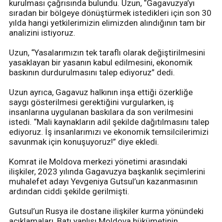
kurulması çağrısında bulundu. Uzun, “Gagavuzya’yı
sıradan bir bölgeye dönüştürmek istedikleri için son 30
yılda hangi yetkilerimizin elimizden alındığının tam bir
analizini istiyoruz.
Uzun, “Yasalarımızın tek taraflı olarak değiştirilmesini
yasaklayan bir yasanın kabul edilmesini, ekonomik
baskının durdurulmasını talep ediyoruz” dedi.
Uzun ayrıca, Gagavuz halkının inşa ettiği özerkliğe
saygı gösterilmesi gerektiğini vurgularken, iş
insanlarına uygulanan baskılara da son verilmesini
istedi. “Mali kaynakların adil şekilde dağıtılmasını talep
ediyoruz. İş insanlarımızı ve ekonomik temsilcilerimizi
savunmak için konuşuyoruz!” diye ekledi.
Komrat ile Moldova merkezi yönetimi arasındaki
ilişkiler, 2023 yılında Gagavuzya başkanlık seçimlerini
muhalefet adayı Yevgeniya Gutsul’un kazanmasının
ardından ciddi şekilde gerilmişti.
Gutsul’un Rusya ile dostane ilişkiler kurma yönündeki
açıklamaları, Batı yanlısı Moldova hükümetinin