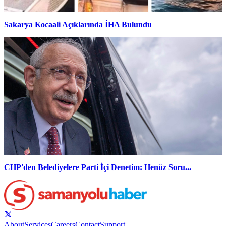
Sakarya Kocaali Açıklarında İHA Bulundu
CHP'den Belediyelere Parti İçi Denetim: Henüz Soru...
About
Services
Careers
Contact
Support