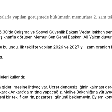
alarla yapılan görüşmede hükümetin memurlara 2. zam tekli
.30'da Çalışma ve Sosyal Güvenlik Bakanı Vedat Işıkhan sendi
şıkhan'la görüşen Memur-Sen Genel Başkanı Ali Yalçın duyur
e bulundu. İlk teklifte yapılan 2026 ve 2027 yılı zam oranları 
ı.
leri kullandı:
 giderilmesine ihtiyaç var. Ücret dengesizliğinin kalması gere
 bırakarak Ankara'da miting yapacağız, Maliye Bakanlığına yür
eni bir teklif getirin, pazartesi gününü beklemeyin. Eylem kon