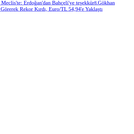
 Meclis'te: Erdoğan'dan Bahçeli'ye teşekkür
Gökhan
8
.
 Görerek Rekor Kırdı, Euro/TL 54,94'e Yaklaştı