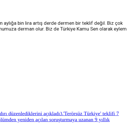
n aylığa bin lira artış derde dermen bir teklif değil. Biz çok
orunumuza derman olur. Biz de Türkiye Kamu Sen olarak eylem
dırı düzenlediklerini açıkladı
'Terörsüz Türkiye' teklifi 7
3
.
ölümden yeniden açılan soruşturmaya uzanan 9 yıllık