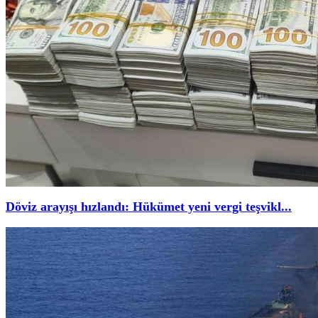
Döviz arayışı hızlandı: Hükümet yeni vergi teşvikl...