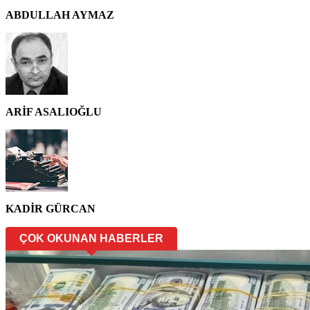
ABDULLAH AYMAZ
ARİF ASALIOĞLU
KADİR GÜRCAN
ÇOK OKUNAN HABERLER