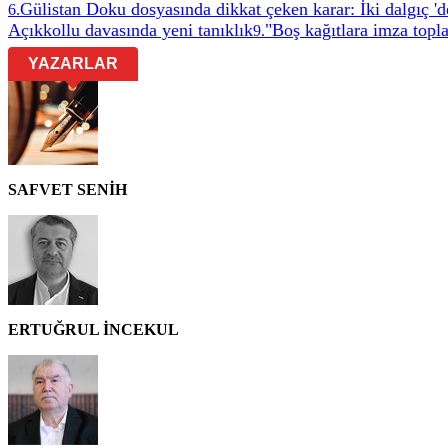
Gülistan Doku dosyasında dikkat çeken karar: İki dalgıç 'de
6
.
Açıkkollu davasında yeni tanıklık
"Boş kağıtlara imza topl
9
.
YAZARLAR
SAFVET SENİH
ERTUĞRUL İNCEKUL