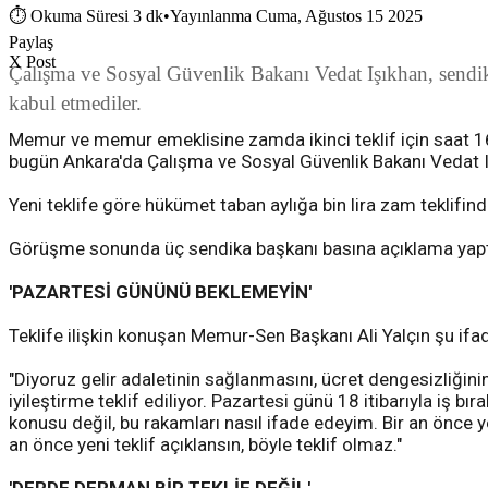
⏱
Okuma Süresi 3 dk
•
Yayınlanma Cuma, Ağustos 15 2025
Paylaş
X Post
Çalışma ve Sosyal Güvenlik Bakanı Vedat Işıkhan, sendik
kabul etmediler.
Memur ve memur emeklisine zamda ikinci teklif için saat 16
bugün Ankara'da Çalışma ve Sosyal Güvenlik Bakanı Vedat I
Yeni teklife göre hükümet taban aylığa bin lira zam teklifind
Görüşme sonunda üç sendika başkanı basına açıklama yapt
'PAZARTESİ GÜNÜNÜ BEKLEMEYİN'
Teklife ilişkin konuşan Memur-Sen Başkanı Ali Yalçın şu ifade
"Diyoruz gelir adaletinin sağlanmasını, ücret dengesizliğinin
iyileştirme teklif ediliyor. Pazartesi günü 18 itibarıyla iş
konusu değil, bu rakamları nasıl ifade edeyim. Bir an önce y
an önce yeni teklif açıklansın, böyle teklif olmaz."