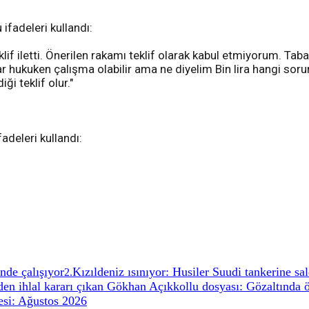
fadeleri kullandı:
eklif iletti. Önerilen rakamı teklif olarak kabul etmiyorum. Taba
adar hukuken çalışma olabilir ama ne diyelim Bin lira hangi s
ği teklif olur."
adeleri kullandı:
nde çalışıyor
Kızıldeniz ısınıyor: Husiler Suudi tankerine sal
2
.
n ihlal kararı çıkan Gökhan Açıkkollu dosyası: Gözaltında 
si: Ağustos 2026