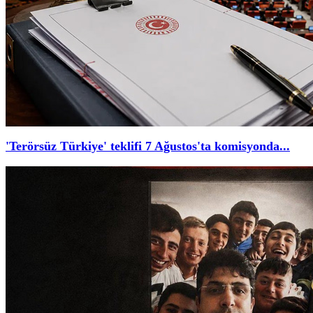
'Terörsüz Türkiye' teklifi 7 Ağustos'ta komisyonda...