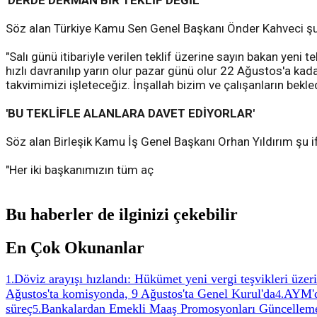
'DERDE DERMAN BİR TEKLİF DEĞİL'
Söz alan Türkiye Kamu Sen Genel Başkanı Önder Kahveci şu i
"Salı günü itibariyle verilen teklif üzerine sayın bakan yeni t
hızlı davranılıp yarın olur pazar günü olur 22 Ağustos'a k
takvimimizi işleteceğiz. İnşallah bizim ve çalışanların bekledi
'BU TEKLİFLE ALANLARA DAVET EDİYORLAR'
Söz alan Birleşik Kamu İş Genel Başkanı Orhan Yıldırım şu if
"Her iki başkanımızın tüm aç
Bu haberler de ilginizi çekebilir
En Çok Okunanlar
Döviz arayışı hızlandı: Hükümet yeni vergi teşvikleri üzeri
1
.
Ağustos'ta komisyonda, 9 Ağustos'ta Genel Kurul'da
AYM'de
4
.
süreç
Bankalardan Emekli Maaş Promosyonları Güncelleme
5
.