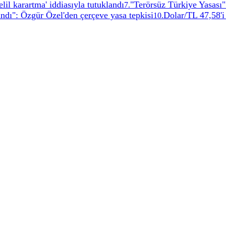
lil karartma' iddiasıyla tutuklandı
"Terörsüz Türkiye Yasası"
7
.
andı": Özgür Özel'den çerçeve yasa tepkisi
Dolar/TL 47,58'i
10
.